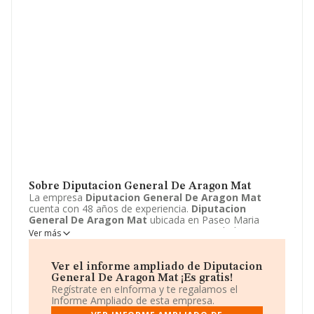
Sobre Diputacion General De Aragon Mat
La empresa
Diputacion General De Aragon Mat
cuenta con 48 años de experiencia.
Diputacion
General De Aragon Mat
ubicada en Paseo Maria
Agustin, 36, Zaragoza, Zaragoza. Su actividad CNAE se
Ver más
fine como 8411 - Actividades generales de la
administración pública. El modelo de sociedad de
Diputacion General De Aragon Mat
es Organismo de
Ver el informe ampliado de Diputacion
la administración central.
Diputacion General De
General De Aragon Mat ¡Es gratis!
Aragon Mat
tiene 19 sucursales. Acceda al siguiente
Regístrate en eInforma y te regalamos el
enlace para obtener más información acerca de la
Informe Ampliado de esta empresa.
empresa
Diputacion General De Aragon Mat
: