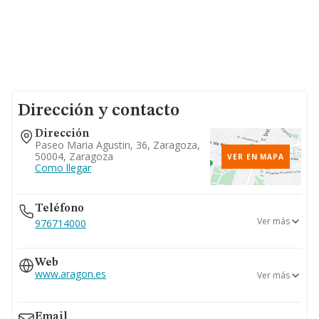
Dirección y contacto
Dirección
Paseo Maria Agustin, 36, Zaragoza,
50004, Zaragoza
VER EN MAPA
Como llegar
Teléfono
Ver más
976714000
976767000
Web
976696382
www.aragon.es
Ver más
976715799
www.educa.aragon.es
Email