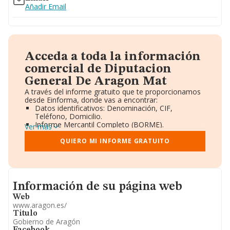
Añadir Email
Acceda a toda la información
comercial de Diputacion
General De Aragon Mat
A través del informe gratuito que te proporcionamos
desde Einforma, donde vas a encontrar:
Datos identificativos: Denominación, CIF,
Teléfono, Domicilio.
Informe Mercantil Completo (BORME).
Ver más
Gráficos de Evolución Ventas y Empleados.
Consejo de Administración y Administradores.
QUIERO MI INFORME GRATUITO
Directivos y Ejecutivos.
Accionistas.
Participaciones y Vinculaciones en otras empresas.
Artículos de prensa publicados sobre la empresa.
Informacion de su página web
Información oficial y registral complementaria.
Información de su página web
Web
www.aragon.es/
Titulo
Gobierno de Aragón