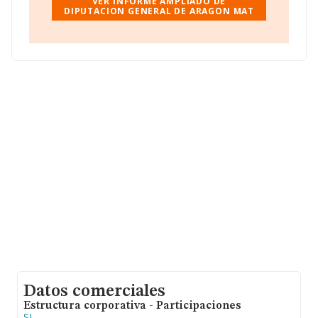
VER INFORME AMPLIADO DE
http://www.aragon.es
.
DIPUTACION GENERAL DE ARAGON MAT
Datos comerciales
Estructura corporativa - Participaciones
SI