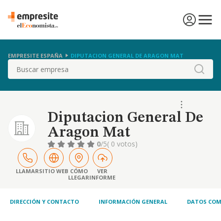
EMPRESITE ESPAÑA
DIPUTACION GENERAL DE ARAGON MAT
Buscar
Diputacion General De
Aragon Mat
0
/5
( 0 votos)
LLAMAR
SITIO WEB
CÓMO
VER
LLEGAR
INFORME
DIRECCIÓN Y CONTACTO
INFORMACIÓN GENERAL
DATOS COM