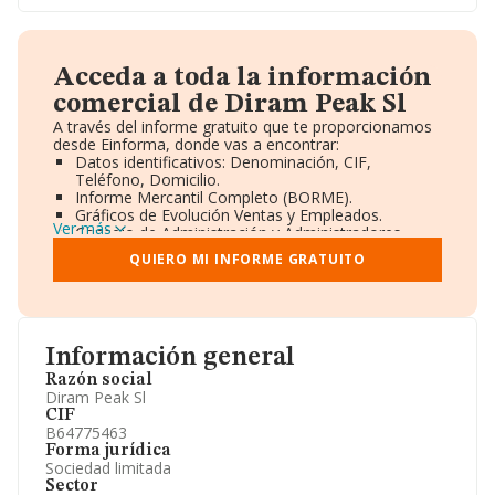
Acceda a toda la información
comercial de Diram Peak Sl
A través del informe gratuito que te proporcionamos
desde Einforma, donde vas a encontrar:
Datos identificativos: Denominación, CIF,
Teléfono, Domicilio.
Informe Mercantil Completo (BORME).
Gráficos de Evolución Ventas y Empleados.
Ver más
Consejo de Administración y Administradores.
Directivos y Ejecutivos.
QUIERO MI INFORME GRATUITO
Accionistas.
Participaciones y Vinculaciones en otras empresas.
Artículos de prensa publicados sobre la empresa.
Información oficial y registral complementaria.
Información general
Razón social
Diram Peak Sl
CIF
B64775463
Forma jurídica
Sociedad limitada
Sector