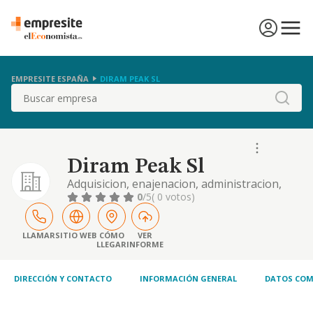
EMPRESITE ESPAÑA
DIRAM PEAK SL
Buscar
Diram Peak Sl
Adquisicion, enajenacion, administracion,
construccion, explotacion por cualquier
0
/5
( 0 votos)
titulo de todo tipo de bienes
inmuebles.compra, venta, fabricacion,
importacion, exportacion, de articulos
LLAMAR
SITIO WEB
CÓMO
VER
LLEGAR
INFORME
relacionados con la decoracion,
DIRECCIÓN Y CONTACTO
INFORMACIÓN GENERAL
DATOS COM