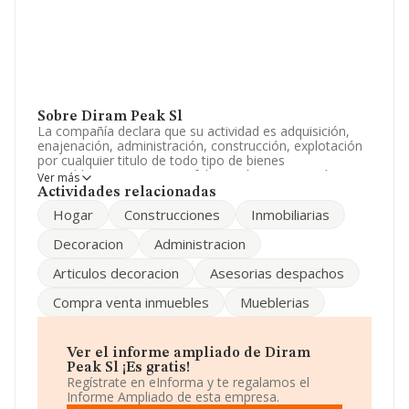
Sobre Diram Peak Sl
La compañía declara que su actividad es adquisición,
enajenación, administración, construcción, explotación
por cualquier titulo de todo tipo de bienes
inmuebles.compra, venta, fabricación, importación,
Ver más
exportación, de artículos relacionados con la
Actividades relacionadas
decoracion,. La empresa es una Sociedad Limitada. La
Hogar
Construcciones
Inmobiliarias
actividad de referencia CNAE corresponde a 'Alquiler de
bienes inmobiliarios por cuenta propia', cuyo Código es
Decoracion
Administracion
6820. La empresa no tiene actividad en mercados
exteriores.
Articulos decoracion
Asesorias despachos
Es posible ponerse en contacto con la empresa a través
Compra venta inmuebles
Mueblerias
del teléfono 932808843.
La sociedad española
Diram Peak S.L
, con CIF
B64775463, está situada en Calle Eslida núm. 9, (08840),
Ver el informe ampliado de Diram
en el municipio de Viladecans, Barcelona, Cataluña.
Peak Sl ¡Es gratis!
Regístrate en eInforma y te regalamos el
En relación con el sector y disponiendo de los datos de
Informe Ampliado de esta empresa.
hasta 133.138 empresas, a nivel nacional la facturación