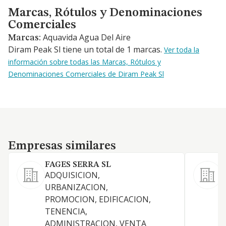
Marcas, Rótulos y Denominaciones Comerciales
Marcas, Rótulos y Denominaciones
Comerciales
Aquavida Agua Del Aire
Marcas:
Diram Peak Sl tiene un total de 1 marcas.
Ver toda la
información sobre todas las Marcas, Rótulos y
Denominaciones Comerciales de Diram Peak Sl
Empresas similares
Empresas similares
FAGES SERRA SL
ADQUISICION,
URBANIZACION,
PROMOCION, EDIFICACION,
TENENCIA,
D
ADMINISTRACION, VENTA
T