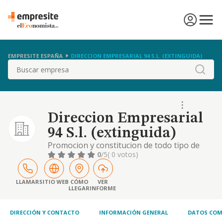
EMPRESITE ESPAÑA
DIRECCION EMPRESARIAL 94 S.L. (EXTINGUIDA)
Buscar
Direccion Empresarial
94 S.l. (extinguida)
Promocion y constitucion de todo tipo de
obras, construccion y promocion de edificios
0
/5
( 0 votos)
destinados a viviendas, locales comerciales o
industriales, compra y venta de inmuebles.
LLAMAR
SITIO WEB
CÓMO
VER
LLEGAR
INFORME
DIRECCIÓN Y CONTACTO
INFORMACIÓN GENERAL
DATOS COM