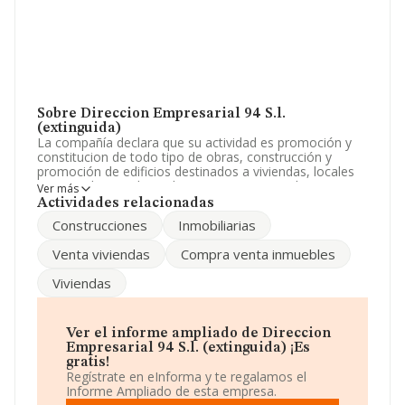
Sobre Direccion Empresarial 94 S.l.
(extinguida)
La compañía declara que su actividad es promoción y
constitucion de todo tipo de obras, construcción y
promoción de edificios destinados a viviendas, locales
comerciales o industriales, compra y venta de
Ver más
inmuebles. La empresa está registrada como Sociedad
Actividades relacionadas
Limitada. Su CNAE corresponde a 6820 con código
Construcciones
Inmobiliarias
'Alquiler de bienes inmobiliarios por cuenta propia'. No
realiza actividad de importación y/o exportación.
Venta viviendas
Compra venta inmuebles
Para ponerse en contacto con sus oficinas, la empresa
Viviendas
facilita el número de teléfono 976457500.
La sociedad española
Direccion Empresarial 94 S.L.
(extinguida)
, NIF B50596964, se encuentra en
Ver el informe ampliado de Direccion
Poligono Industrial Malpica Parcelas 51 56, (50016),
Empresarial 94 S.l. (extinguida) ¡Es
Zaragoza, Aragón.
gratis!
Regístrate en eInforma y te regalamos el
En base a la información de la que dispone INFORMA
Informe Ampliado de esta empresa.
sobre 132.555 compañías, en el ámbito nacional la