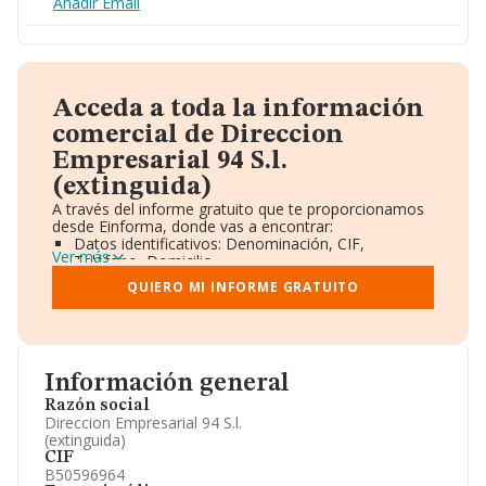
Añadir Email
Acceda a toda la información
comercial de Direccion
Empresarial 94 S.l.
(extinguida)
A través del informe gratuito que te proporcionamos
desde Einforma, donde vas a encontrar:
Datos identificativos: Denominación, CIF,
Ver más
Teléfono, Domicilio.
Informe Mercantil Completo (BORME).
QUIERO MI INFORME GRATUITO
Gráficos de Evolución Ventas y Empleados.
Consejo de Administración y Administradores.
Directivos y Ejecutivos.
Accionistas.
Participaciones y Vinculaciones en otras empresas.
Información general
Artículos de prensa publicados sobre la empresa.
Información oficial y registral complementaria.
Razón social
Direccion Empresarial 94 S.l.
(extinguida)
CIF
B50596964