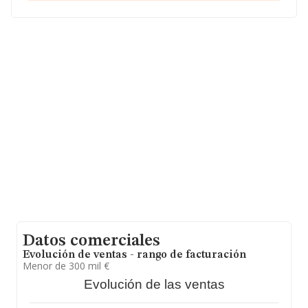
hasta 72.271 empresas, la facturación en el ámbito
nacional alcanza los 15.184 millones de euros y la media
entre todas las compañías es de 210 mil euros de
ventas en 2023. Finalmente, para completar los datos
de sector, en 2023, la antigüedad alcanza los 13 años
desde la constitución. La media de empleados de las
empresas es de 2.
Datos comerciales
Evolución de ventas - rango de facturación
Menor de 300 mil €
Evolución de las ventas