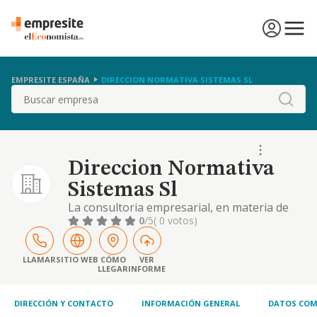
EMPRESITE ESPAÑA
DIRECCION NORMATIVA SISTEMAS SL
Buscar
Direccion Normativa
Sistemas Sl
La consultoria empresarial, en materia de
calidad, medio ambiente y prevencion de
0
/5
( 0 votos)
riesgos
LLAMAR
SITIO WEB
CÓMO
VER
LLEGAR
INFORME
DIRECCIÓN Y CONTACTO
INFORMACIÓN GENERAL
DATOS COM