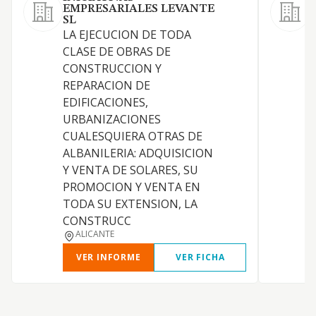
EMPRESARIALES LEVANTE
A
SL
n
LA EJECUCION DE TODA
d
CLASE DE OBRAS DE
a
CONSTRUCCION Y
c
REPARACION DE
c
EDIFICACIONES,
c
URBANIZACIONES
d
CUALESQUIERA OTRAS DE
y
ALBANILERIA: ADQUISICION
e
Y VENTA DE SOLARES, SU
d
PROMOCION Y VENTA EN
TODA SU EXTENSION, LA
CONSTRUCC
ALICANTE
VER INFORME
VER FICHA