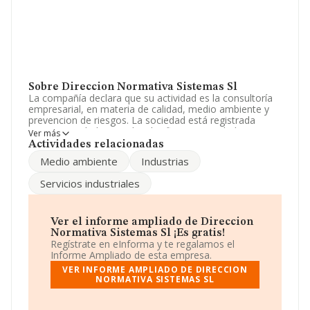
Sobre Direccion Normativa Sistemas Sl
La compañía declara que su actividad es la consultoría
empresarial, en materia de calidad, medio ambiente y
prevencion de riesgos. La sociedad está registrada
como Sociedad Limitada. Clasifica su actividad CNAE
Ver más
como '%cnae%', código 7020. La empresa no tiene
Actividades relacionadas
actividad en mercados exteriores.
Medio ambiente
Industrias
La plantilla se ha mantenido igual y según los datos a
Servicios industriales
disposición de INFORMA, ha tenido un número de
empleados por debajo de la media de sector.
Para llamar las oficinas se puede hacer a través del
Ver el informe ampliado de Direccion
número 965984661 y puedes visitar su sitio web:
Normativa Sistemas Sl ¡Es gratis!
www.dnssistemas.com
.
Regístrate en eInforma y te regalamos el
Informe Ampliado de esta empresa.
La sociedad
Direccion Normativa Sistemas S.L
, con
VER INFORME AMPLIADO DE DIRECCION
NIF B53767455, está situada en Calle Asturias núm. 6
NORMATIVA SISTEMAS SL
Ent, (03007), Alicante, Comunidad Valenciana.
En relación con el sector y disponiendo de los datos de