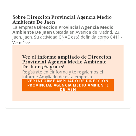
Sobre Direccion Provincial Agencia Medio
Ambiente De Jaen
La empresa
Direccion Provincial Agencia Medio
Ambiente De Jaen
ubicada en Avenida de Madrid, 23,
jaen, jaen. Su actividad CNAE está definida como 8411 -
Actividades generales de la administración pública. La
Ver más
forma jurídica de
Direccion Provincial Agencia Medio
Ambiente De Jaen
es Otros organismos públicos.
Ver el informe ampliado de Direccion
Provincial Agencia Medio Ambiente
De Jaen ¡Es gratis!
Regístrate en eInforma y te regalamos el
Informe Ampliado de esta empresa.
VER INFORME AMPLIADO DE DIRECCION
PROVINCIAL AGENCIA MEDIO AMBIENTE
DE JAEN