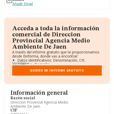
Añadir Email
Acceda a toda la información
comercial de Direccion
Provincial Agencia Medio
Ambiente De Jaen
A través del informe gratuito que te proporcionamos
desde Einforma, donde vas a encontrar:
Datos identificativos: Denominación, CIF,
Ver más
Teléfono, Domicilio.
Informe Mercantil Completo (BORME).
QUIERO MI INFORME GRATUITO
Gráficos de Evolución Ventas y Empleados.
Consejo de Administración y Administradores.
Directivos y Ejecutivos.
Accionistas.
Participaciones y Vinculaciones en otras empresas.
Información general
Artículos de prensa publicados sobre la empresa.
Información oficial y registral complementaria.
Razón social
Direccion Provincial Agencia Medio
Ambiente De Jaen
CIF