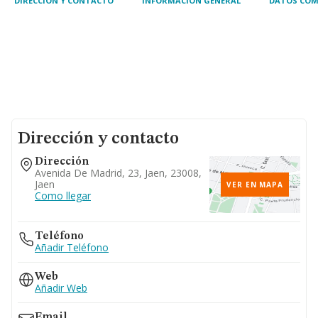
DIRECCIÓN Y CONTACTO
INFORMACIÓN GENERAL
DATOS COM
Dirección y contacto
Dirección
Avenida De Madrid, 23, Jaen, 23008,
Jaen
VER EN MAPA
Como llegar
Teléfono
Añadir Teléfono
Web
Añadir Web
Email