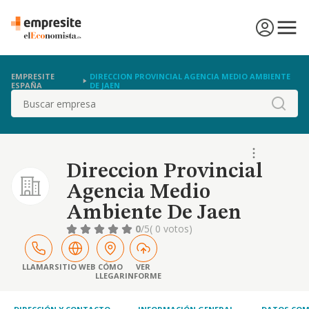
EMPRESITE
DIRECCION PROVINCIAL AGENCIA MEDIO AMBIENTE
ESPAÑA
DE JAEN
Buscar
Direccion Provincial
Agencia Medio
Ambiente De Jaen
0
/5
( 0 votos)
LLAMAR
SITIO WEB
CÓMO
VER
LLEGAR
INFORME