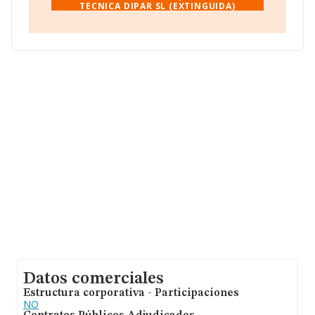
TECNICA DIPAR SL (EXTINGUIDA)
todas las compañías. Teniendo en cuenta la
información sobre Madrid, en la base de datos
INFORMA constan 4811 empresas, con ventas en el
año 2022 de 706 millones de euros. Finalmente, para
completar los datos de sector, en 2022, los empleados
de media son 2. La antigüedad desde la constitución es
de 17 años.
Datos comerciales
Estructura corporativa - Participaciones
NO