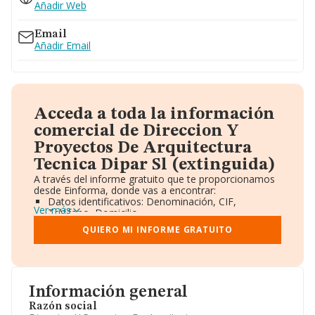
Añadir Web
Email
Añadir Email
Acceda a toda la información
comercial de Direccion Y
Proyectos De Arquitectura
Tecnica Dipar Sl (extinguida)
A través del informe gratuito que te proporcionamos
desde Einforma, donde vas a encontrar:
Datos identificativos: Denominación, CIF,
Ver más
Teléfono, Domicilio.
Informe Mercantil Completo (BORME).
QUIERO MI INFORME GRATUITO
Gráficos de Evolución Ventas y Empleados.
Consejo de Administración y Administradores.
Directivos y Ejecutivos.
Accionistas.
Participaciones y Vinculaciones en otras empresas.
Información general
Artículos de prensa publicados sobre la empresa.
Información oficial y registral complementaria.
Razón social