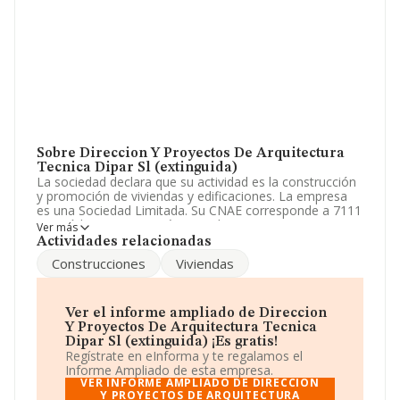
Sobre Direccion Y Proyectos De Arquitectura
Tecnica Dipar Sl (extinguida)
La sociedad declara que su actividad es la construcción
y promoción de viviendas y edificaciones. La empresa
es una Sociedad Limitada. Su CNAE corresponde a 7111
con código 'Servicios técnicos de arquitectura'. La
Ver más
empresa no tiene actividad en mercados exteriores.
Actividades relacionadas
Construcciones
Viviendas
La empresa española
Direccion y Proyectos de
Arquitectura Tecnica Dipar S.L (extinguida)
, con
NIF B86001013, está situada en Calle Rio núm. 16 Piso
1 H, (28850), en el municipio de Torrejón De Ardoz,
Ver el informe ampliado de Direccion
Madrid.
Y Proyectos De Arquitectura Tecnica
Dipar Sl (extinguida) ¡Es gratis!
En base a la información de la que dispone INFORMA
Regístrate en eInforma y te regalamos el
sobre 20.642 compañías, la facturación en el ámbito
Informe Ampliado de esta empresa.
nacional alcanza los 2.682 millones de euros y se calcula
VER INFORME AMPLIADO DE DIRECCION
un promedio de facturación de 129 mil euros entre
Y PROYECTOS DE ARQUITECTURA