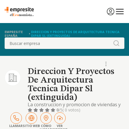
EMPRESITE
DIRECCION Y PROYECTOS DE ARQUITECTURA TECNICA
ESPAÑA
DIPAR SL (EXTINGUIDA)
Buscar
Direccion Y Proyectos
De Arquitectura
Tecnica Dipar Sl
(extinguida)
La construccion y promocion de viviendas y
edificaciones
0
/5
( 0 votos)
LLAMAR
SITIO WEB
CÓMO
VER