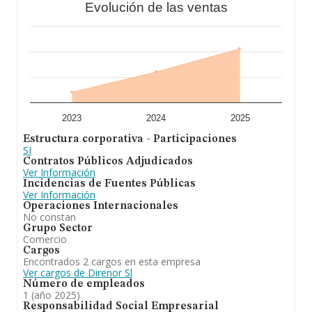
Evolución de las ventas
ventas han obtenido los 6.594 millones de euros. Con el
fin de ampliar la información relativa a las compañías, la
media de empleados es de 2. La antigüedad desde la
constitución es de 12 años.
Para concluir,
Direnor S.L
se dedica a la compra venta,
permuta, administración, gestión y explotación de todo
tipo de bienes muebles o inmuebles. promoción.
parcelacion, reparcelacion. planificacion, construcción y
edificación de suelo rustico y urbano. Se ha posicionado
más abajo en el ranking nacional (de todas las
2023
2024
2025
empresas presentes en el territorio) frente al 2024.
Estructura corporativa - Participaciones
SI
Contratos Públicos Adjudicados
Ver Información
Incidencias de Fuentes Públicas
Ver Información
Operaciones Internacionales
No constan
Grupo Sector
Comercio
Cargos
Encontrados 2 cargos en esta empresa
Ver cargos de Direnor Sl
Número de empleados
1 (año 2025)
Responsabilidad Social Empresarial