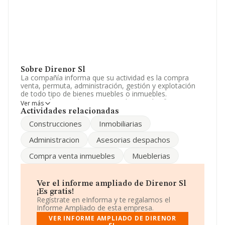
Sobre Direnor Sl
La compañía informa que su actividad es la compra
venta, permuta, administración, gestión y explotación
de todo tipo de bienes muebles o inmuebles.
promoción. parcelacion, reparcelacion. planificacion,
Ver más
construcción y edificación de suelo rustico y urbano. La
Actividades relacionadas
empresa está registrada como Sociedad Limitada.
Construcciones
Inmobiliarias
Clasifica su actividad CNAE como 'Intermediarios del
comercio de productos diversos', código 4619. La
Administracion
Asesorias despachos
compañía no tiene actividad en mercados exteriores.
Compra venta inmuebles
Mueblerias
La plantilla se ha mantenido igual y atendiendo a los
datos disponibles en INFORMA, el número de
empleados de la compañía ha estado por debajo de la
media de sector.
Ver el informe ampliado de Direnor Sl
¡Es gratis!
Dentro del ranking de empresas elaborado por
Regístrate en eInforma y te regalamos el
INFORMA, atendiendo a los niveles de facturación de la
Informe Ampliado de esta empresa.
empresa, se destaca que: ha perdido hasta 179 puestos
VER INFORME AMPLIADO DE DIRENOR
en 2025, pasando del puesto 1.913 al 2.092. En el