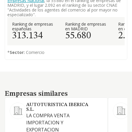
Empresas Nacional
, la 55.680 en el ranking de empresas de
MADRID, y el lugar 2.092 en el ranking de su sector CNAE
"Actividades de los agentes del comercio al por mayor no
especializado".
Ranking de empresas
Ranking de empresas
Rankin
españolas
en MADRID
en el 
313.134
55.680
2.0
*
Sector:
Comercio
Empresas similares
Empresas similares
AUTOTURISTICA IBERICA
P
S.L.
L
LA COMPRA VENTA
IMPORTACION Y
EXPORTACION