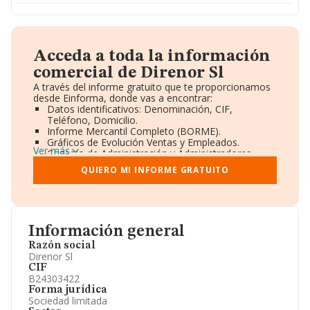
Acceda a toda la información
comercial de Direnor Sl
A través del informe gratuito que te proporcionamos
desde Einforma, donde vas a encontrar:
Datos identificativos: Denominación, CIF,
Teléfono, Domicilio.
Informe Mercantil Completo (BORME).
Gráficos de Evolución Ventas y Empleados.
Ver más
Consejo de Administración y Administradores.
Directivos y Ejecutivos.
QUIERO MI INFORME GRATUITO
Accionistas.
Participaciones y Vinculaciones en otras empresas.
Artículos de prensa publicados sobre la empresa.
Información oficial y registral complementaria.
Información general
Razón social
Direnor Sl
CIF
B24303422
Forma jurídica
Sociedad limitada