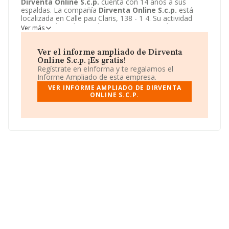
Dirventa Online S.c.p.
cuenta con 14 años a sus
espaldas. La compañía
Dirventa Online S.c.p.
está
localizada en Calle pau Claris, 138 - 1 4. Su actividad
CNAE se ubica dentro de 4777 - Comercio al por menor
Ver más
de artículos de relojería y joyería.
Dirventa Online
S.c.p.
tiene un modelo de sociedad Sociedad civil.
Ver el informe ampliado de Dirventa
Online S.c.p. ¡Es gratis!
Regístrate en eInforma y te regalamos el
Informe Ampliado de esta empresa.
VER INFORME AMPLIADO DE DIRVENTA
ONLINE S.C.P.