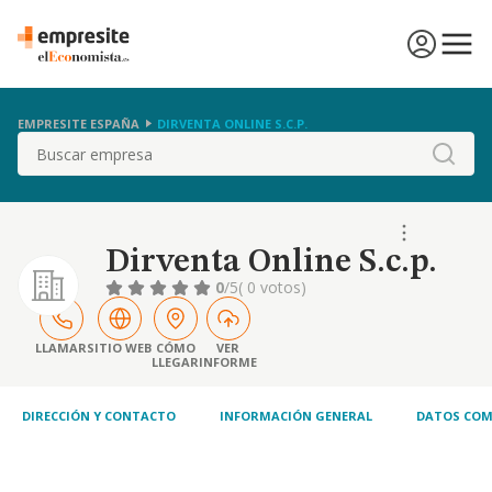
EMPRESITE ESPAÑA
DIRVENTA ONLINE S.C.P.
Buscar
Dirventa Online S.c.p.
0
/5
( 0 votos)
LLAMAR
SITIO WEB
CÓMO
VER
LLEGAR
INFORME
DIRECCIÓN Y CONTACTO
INFORMACIÓN GENERAL
DATOS COM