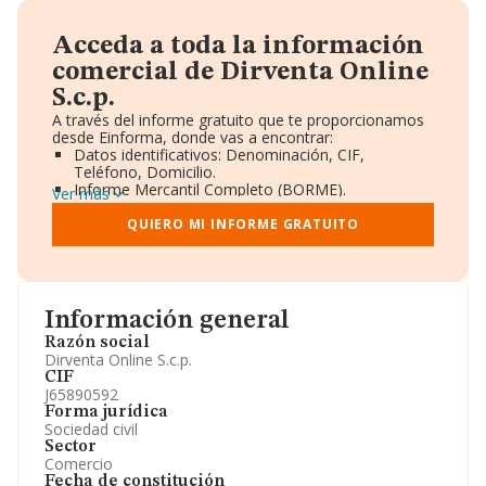
Acceda a toda la información
comercial de Dirventa Online
S.c.p.
A través del informe gratuito que te proporcionamos
desde Einforma, donde vas a encontrar:
Datos identificativos: Denominación, CIF,
Teléfono, Domicilio.
Informe Mercantil Completo (BORME).
Ver más
Gráficos de Evolución Ventas y Empleados.
Consejo de Administración y Administradores.
QUIERO MI INFORME GRATUITO
Directivos y Ejecutivos.
Accionistas.
Participaciones y Vinculaciones en otras empresas.
Artículos de prensa publicados sobre la empresa.
Información oficial y registral complementaria.
Información general
Razón social
Dirventa Online S.c.p.
CIF
J65890592
Forma jurídica
Sociedad civil
Sector
Comercio
Fecha de constitución