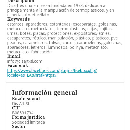
Descripción
Disart es una empresa fundada en 1973, dedicada a
principalmente a la manipulación de termoplásticos, y en
especial al metacrilato.
Keywords
estantes, aparadores, estanterias, escaparates, golosinas,
metacrilato, metacrilatos, termoplásticos, cajas, cajitas,
urnas, botes, placas, protecciones, expositores, atriles,
escaparates, rótulos, manipulación, plástico, plásticos, pvc,
peanas, carameleros, tolvas, carros, caramelerias, golosinas,
aparadores, letreros, luminosos, polinya, metacrilato,
metacrilato, fabricación
Email
info@disart-sl.com
Facebook
https://www.facebook.com/plugins/likebox.php?
locale=es_LA&href=https:/
Información general
Razón social
Dis Art Sl
CIF
B08591794
Forma jurídica
Sociedad limitada
Sector