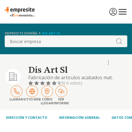
EMPRESITE ESPAÑA
DIS ART SL
Buscar
Dis Art Sl
Fabricación de articulos acabados mat.
plásticas
0
/5
( 0 votos)
LLAMAR
SITIO WEB
CÓMO
VER
LLEGAR
INFORME
DIRECCIÓN Y CONTACTO
INFORMACIÓN GENERAL
DATOS COM