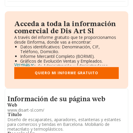
Acceda a toda la información
comercial de Dis Art Sl
A través del informe gratuito que te proporcionamos
desde Einforma, donde vas a encontrar:
Datos identificativos: Denominación, CIF,
Teléfono, Domicilio.
Informe Mercantil Completo (BORME).
Gráficos de Evolución Ventas y Empleados.
Ver más
Consejo de Administración y Administradores.
Directivos y Ejecutivos.
QUIERO MI INFORME GRATUITO
Accionistas.
Participaciones y Vinculaciones en otras empresas.
Artículos de prensa publicados sobre la empresa.
Información oficial y registral complementaria.
Informacion de su página web
Información de su página web
Web
www.disart-sl.com/
Titulo
Diseño de escaparates, aparadores, estanterias y estantes
para comercios y tiendas en Barcelona. Mobiliario de
metacrilato y termoplásticos.