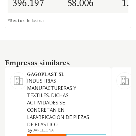
396.197
58.006
1.0
*
Sector:
Industria
Empresas similares
Empresas similares
GAGOPLAST SL.
INDUSTRIAS
MANUFACTURERAS Y
TEXTILES. DICHAS
ACTIVIDADES SE
C
CONCRETAN EN
LAFABRICACION DE PIEZAS
DE PLASTICO
BARCELONA