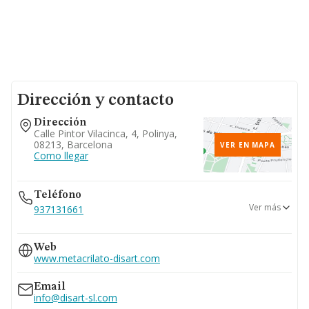
Dirección y contacto
Dirección
Calle Pintor Vilacinca, 4, Polinya,
08213, Barcelona
VER EN MAPA
Como llegar
Teléfono
Ver más
937131661
609...
Web
Ver teléfono 609...
www.metacrilato-disart.com
Email
info@disart-sl.com