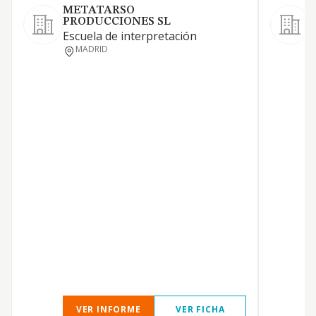
METATARSO
PRODUCCIONES SL
L
Escuela de interpretación
MADRID
T
Q
R
VER INFORME
VER FICHA