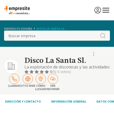
EMPRESITE ESPAÑA
DISCO LA SANTA SL.
Buscar
Disco La Santa Sl.
La explotación de discotecas y las actividades
propias de la hostelería
0
/5
( 0 votos)
LLAMAR
SITIO WEB
CÓMO
VER
LLEGAR
INFORME
DIRECCIÓN Y CONTACTO
INFORMACIÓN GENERAL
DATOS COM