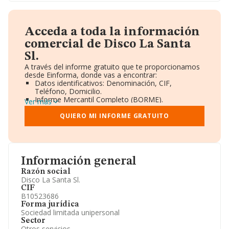
Acceda a toda la información
comercial de Disco La Santa
Sl.
A través del informe gratuito que te proporcionamos
desde Einforma, donde vas a encontrar:
Datos identificativos: Denominación, CIF,
Teléfono, Domicilio.
Informe Mercantil Completo (BORME).
Ver más
Gráficos de Evolución Ventas y Empleados.
Consejo de Administración y Administradores.
QUIERO MI INFORME GRATUITO
Directivos y Ejecutivos.
Accionistas.
Participaciones y Vinculaciones en otras empresas.
Artículos de prensa publicados sobre la empresa.
Información oficial y registral complementaria.
Información general
Razón social
Disco La Santa Sl.
CIF
B10523686
Forma jurídica
Sociedad limitada unipersonal
Sector
Otros servicios