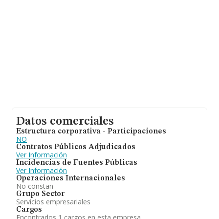
último, con el fin de ampliar la información relativa al
ámbito de la empresa, la antigüedad alcanza los 13
años desde la constitución. La media de empleados es
de 2.
Datos comerciales
Estructura corporativa - Participaciones
NO
Contratos Públicos Adjudicados
Ver Información
Incidencias de Fuentes Públicas
Ver Información
Operaciones Internacionales
No constan
Grupo Sector
Servicios empresariales
Cargos
Encontrados 1 cargos en esta empresa