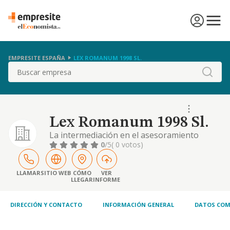
EMPRESITE ESPAÑA
LEX ROMANUM 1998 SL.
Buscar
Lex Romanum 1998 Sl.
La intermediación en el asesoramiento
juridico, empresarial y consulting, para
0
/5
( 0 votos)
personas fisicas y juridicas, españolas y
extranjeras.
LLAMAR
SITIO WEB
CÓMO
VER
LLEGAR
INFORME
DIRECCIÓN Y CONTACTO
INFORMACIÓN GENERAL
DATOS COM