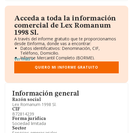
Acceda a toda la información
comercial de Lex Romanum
1998 Sl.
A través del informe gratuito que te proporcionamos
desde Einforma, donde vas a encontrar:
Datos identificativos: Denominación, CIF,
Teléfono, Domicilio.
Informe Mercantil Completo (BORME).
Ver más
Gráficos de Evolución Ventas y Empleados.
Consejo de Administración y Administradores.
QUIERO MI INFORME GRATUITO
Directivos y Ejecutivos.
Accionistas.
Participaciones y Vinculaciones en otras empresas.
Artículos de prensa publicados sobre la empresa.
Información oficial y registral complementaria.
Información general
Razón social
Lex Romanum 1998 Sl.
CIF
B72814239
Forma jurídica
Sociedad limitada
Sector
Servicios empresariales