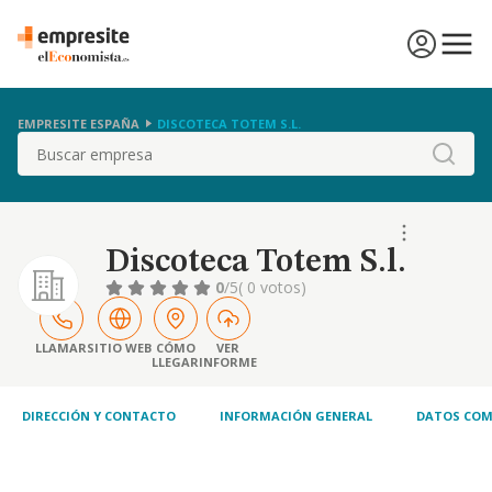
EMPRESITE ESPAÑA
DISCOTECA TOTEM S.L.
Buscar
Discoteca Totem S.l.
0
/5
( 0 votos)
LLAMAR
SITIO WEB
CÓMO
VER
LLEGAR
INFORME
DIRECCIÓN Y CONTACTO
INFORMACIÓN GENERAL
DATOS COM