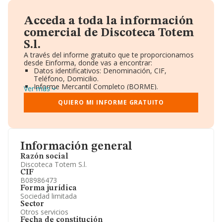
Acceda a toda la información
comercial de Discoteca Totem
S.l.
A través del informe gratuito que te proporcionamos
desde Einforma, donde vas a encontrar:
Datos identificativos: Denominación, CIF,
Teléfono, Domicilio.
Informe Mercantil Completo (BORME).
Ver más
Gráficos de Evolución Ventas y Empleados.
Consejo de Administración y Administradores.
QUIERO MI INFORME GRATUITO
Directivos y Ejecutivos.
Accionistas.
Participaciones y Vinculaciones en otras empresas.
Artículos de prensa publicados sobre la empresa.
Información oficial y registral complementaria.
Información general
Razón social
Discoteca Totem S.l.
CIF
B08986473
Forma jurídica
Sociedad limitada
Sector
Otros servicios
Fecha de constitución