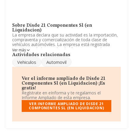
Sobre Disde 21 Componentes Sl (en
Liquidacion)
La empresa declara que su actividad es la importación,
compraventa y comercialización de toda clase de
vehículos automóviles. La empresa está registrada
como Sociedad Limitada. Clasifica su actividad CNAE
Ver más
como 'Intermediarios del comercio de productos
Actividades relacionadas
diversos', código 4619. La sociedad no tiene actividad
Vehiculos
Automovil
en mercados exteriores.
La sociedad
Disde 21 Componentes S.L (en
Liquidacion)
, CIF B83775296, está situada en Calle
Ver el informe ampliado de Disde 21
Virgen De Aranzazu núm. 23, (28034), Madrid, Madrid.
Componentes Sl (en Liquidacion) ¡Es
gratis!
En relación con el sector y disponiendo de los datos de
Regístrate en eInforma y te regalamos el
hasta 35.522 empresas, la facturación en el ámbito
Informe Ampliado de esta empresa.
nacional alcanza los 14.930 millones de euros y se
VER INFORME AMPLIADO DE DISDE 21
estima que el promedio de la facturación entre todas
COMPONENTES SL (EN LIQUIDACION)
las empresas es de 420 mil euros. En relación con la
información de la provincia de Madrid, en la base de
datos de INFORMA aparecen 8469 empresas, cuyas
ventas en 2011 han alcanzado los 6.551 millones de
euros. Con el fin de ampliar la información relativa a las