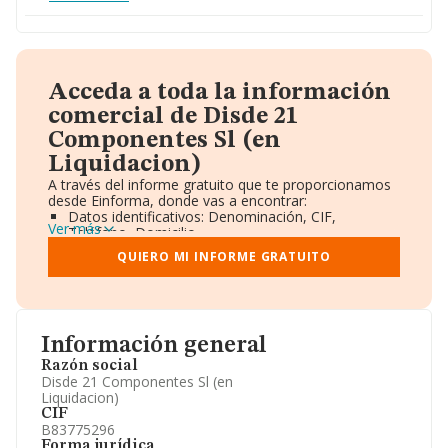
Acceda a toda la información
comercial de Disde 21
Componentes Sl (en
Liquidacion)
A través del informe gratuito que te proporcionamos
desde Einforma, donde vas a encontrar:
Datos identificativos: Denominación, CIF,
Ver más
Teléfono, Domicilio.
Informe Mercantil Completo (BORME).
QUIERO MI INFORME GRATUITO
Gráficos de Evolución Ventas y Empleados.
Consejo de Administración y Administradores.
Directivos y Ejecutivos.
Accionistas.
Participaciones y Vinculaciones en otras empresas.
Información general
Artículos de prensa publicados sobre la empresa.
Información oficial y registral complementaria.
Razón social
Disde 21 Componentes Sl (en
Liquidacion)
CIF
B83775296
Forma jurídica