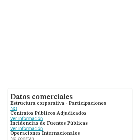
compañías, la antigüedad alcanza los 12 años desde la
constitución. La media de empleados de las empresas
es de 2.
Datos comerciales
Estructura corporativa - Participaciones
NO
Contratos Públicos Adjudicados
Ver Información
Incidencias de Fuentes Públicas
Ver Información
Operaciones Internacionales
No constan