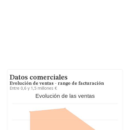
(28110), Algete, Madrid.
En relación con el sector y disponiendo de los datos de
hasta 5.963 empresas, la facturación en el ámbito
nacional alcanza los 2.214 millones de euros y se estima
que el promedio de la facturación entre todas las
empresas es de 371 mil euros. Teniendo en cuenta la
información sobre Madrid, en la base de datos de
INFORMA aparecen 688 empresas, con ventas en 2019
de hasta 231 millones de euros. Como información
adicional de interés, la media de empleados de las
empresas es de 3. La media de antigüedad desde la
constitución es de 22 años.
Datos comerciales
Evolución de ventas - rango de facturación
Entre 0,6 y 1,5 millones €
Evolución de las ventas