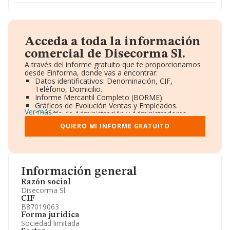
Acceda a toda la información
comercial de Disecorma Sl.
A través del informe gratuito que te proporcionamos
desde Einforma, donde vas a encontrar:
Datos identificativos: Denominación, CIF,
Teléfono, Domicilio.
Informe Mercantil Completo (BORME).
Gráficos de Evolución Ventas y Empleados.
Ver más
Consejo de Administración y Administradores.
Directivos y Ejecutivos.
QUIERO MI INFORME GRATUITO
Accionistas.
Participaciones y Vinculaciones en otras empresas.
Artículos de prensa publicados sobre la empresa.
Información oficial y registral complementaria.
Información general
Razón social
Disecorma Sl.
CIF
B87019063
Forma jurídica
Sociedad limitada