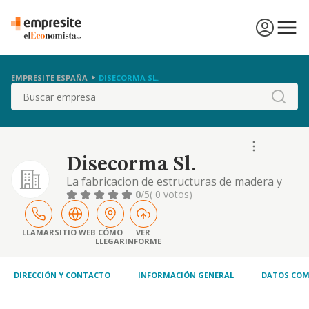
EMPRESITE ESPAÑA
DISECORMA SL.
Buscar
Disecorma Sl.
La fabricacion de estructuras de madera y
piezas de carpinteria y ebanisteria para la
0
/5
( 0 votos)
construccion
LLAMAR
SITIO WEB
CÓMO
VER
LLEGAR
INFORME
DIRECCIÓN Y CONTACTO
INFORMACIÓN GENERAL
DATOS COM