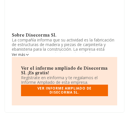
Sobre Disecorma Sl.
La compañía informa que su actividad es la fabricación
de estructuras de madera y piezas de carpintería y
ebanisteria para la construcción. La empresa está
registrada como Sociedad Limitada. Clasifica su
Ver más
actividad CNAE como 'Fabricación de otras estructuras
de madera y piezas de carpintería y ebanistería para la
construcción', código 1623. No realiza actividad de
Ver el informe ampliado de Disecorma
importación y/o exportación.
Sl. ¡Es gratis!
Regístrate en eInforma y te regalamos el
La plantilla se ha reducido un 44% y según las cifras
Informe Ampliado de esta empresa.
existentes en la base de datos de INFORMA, el número
VER INFORME AMPLIADO DE
de empleados ha estado por encima de la media de
DISECORMA SL.
sector.
Es posible ponerse en contacto con la empresa a través
del teléfono 918484579 y la dirección de correo es
info.disecorma@gmail.com
.
La sociedad
Disecorma S.L
, B87019063, está situada
en Calle Rafael Pillado Mourelle núm. 30 Bl 2 Nav 16,