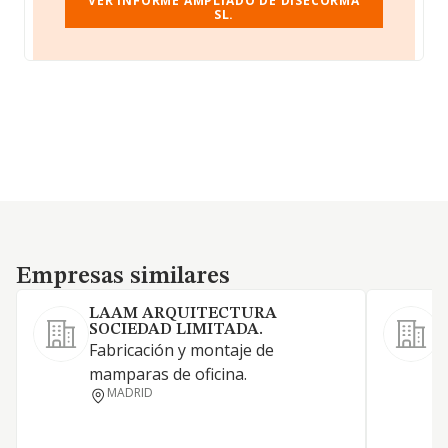
VER INFORME AMPLIADO DE DISECORMA
SL.
Empresas similares
Empresas similares
LAAM ARQUITECTURA
SOCIEDAD LIMITADA.
L
Fabricación y montaje de
mamparas de oficina.
MADRID