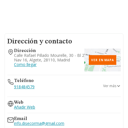
Dirección y contacto
Dirección
Calle Rafael Pillado Mourelle, 30 - Bl 2
Nav 16, Algete, 28110, Madrid
VER EN MAPA
Como llegar
Teléfono
Ver más
918484579
676...
Web
Ver teléfono 676...
Añadir Web
Email
info.disecorma@gmail.com