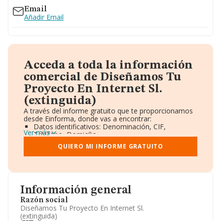
Email
Añadir Email
Acceda a toda la información
comercial de Diseñamos Tu
Proyecto En Internet Sl.
(extinguida)
A través del informe gratuito que te proporcionamos
desde Einforma, donde vas a encontrar:
Datos identificativos: Denominación, CIF,
Ver más
Teléfono, Domicilio.
Informe Mercantil Completo (BORME).
QUIERO MI INFORME GRATUITO
Gráficos de Evolución Ventas y Empleados.
Consejo de Administración y Administradores.
Directivos y Ejecutivos.
Accionistas.
Participaciones y Vinculaciones en otras empresas.
Información general
Artículos de prensa publicados sobre la empresa.
Información oficial y registral complementaria.
Razón social
Diseñamos Tu Proyecto En Internet Sl.
(extinguida)