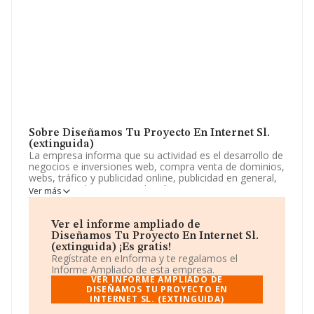
Sobre Diseñamos Tu Proyecto En Internet Sl.
(extinguida)
La empresa informa que su actividad es el desarrollo de
negocios e inversiones web, compra venta de dominios,
webs, tráfico y publicidad online, publicidad en general,
negocios online, intermediación en negocios y
Ver más
contactos comerciales por web, inversiones en
proyectos web, inversiones en general. La empresa
aparece inscrita en el Registro Mercantil como Sociedad
Ver el informe ampliado de
Limitada. Su actividad CNAE es '%cnae%' con código
Diseñamos Tu Proyecto En Internet Sl.
6210. No realiza actividad de importación y/o
(extinguida) ¡Es gratis!
exportación.
Regístrate en eInforma y te regalamos el
Informe Ampliado de esta empresa.
La sociedad
Diseñamos Tu Proyecto En Internet
VER INFORME AMPLIADO DE
S.L. (extinguida)
DISEÑAMOS TU PROYECTO EN
, CIF B86811502, tiene su domicilio
INTERNET SL. (EXTINGUIDA)
social establecido en Calle Tabernillas núm. 6, (28005),
en el municipio de Madrid, Madrid.