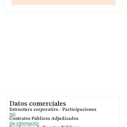
Con los datos a disposición de INFORMA sobre 23.195
empresas pertenecientes al sector, en el ámbito
nacional la facturación alcanza la cifra de 12.202
millones de euros y se calcula un promedio de
facturación de 526 mil euros entre todas las compañías.
En relación con la información de la provincia de Madrid,
en la base de datos de INFORMA aparecen 6225
empresas, cuyas ventas han obtenido los 7.036 millones
de euros. Como información adicional de interés, la
media de empleados es de 5; la antigüedad alcanza los
10 años desde la constitución.
Datos comerciales
Estructura corporativa - Participaciones
NO
Contratos Públicos Adjudicados
Ver Información