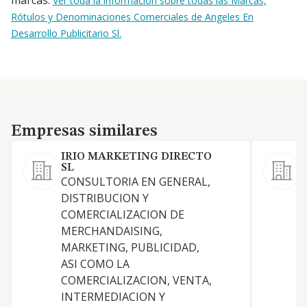
marcas.
Ver toda la información sobre todas las Marcas,
Rótulos y Denominaciones Comerciales de Angeles En
Desarrollo Publicitario Sl.
Empresas similares
Empresas similares
IRIO MARKETING DIRECTO
SL
CONSULTORIA EN GENERAL,
L
DISTRIBUCION Y
COMERCIALIZACION DE
MERCHANDAISING,
P
MARKETING, PUBLICIDAD,
ASI COMO LA
COMERCIALIZACION, VENTA,
D
INTERMEDIACION Y