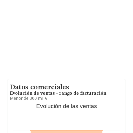
y la media entre todas las compañías es de 461 mil
euros de ventas en 2024, encontrándose la facturación
de la empresa por encima del promedio. En cuanto a la
información relativa a la provincia de Madrid, en la base
de datos INFORMA constan 13315 empresas, cuyas
ventas en 2024 han alcanzado los 13.743 millones de
euros. Para aportar ulterior información de interés en el
ámbito sectorial, la media de antigüedad desde la
constitución es de 15 años. La media de empleados de
las empresas es de 2.
Datos comerciales
Evolución de ventas - rango de facturación
Menor de 300 mil €
Evolución de las ventas