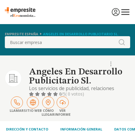
EMPRESITE ESPAÑA
ANGELES EN DESARROLLO PUBLICITARIO SL.
Buscar
Angeles En Desarrollo
Publicitario Sl.
Los servicios de publicidad, relaciones
publicas y similares
0
/5
( 0 votos)
LLAMAR
SITIO WEB
CÓMO
VER
LLEGAR
INFORME
DIRECCIÓN Y CONTACTO
INFORMACIÓN GENERAL
DATOS COM