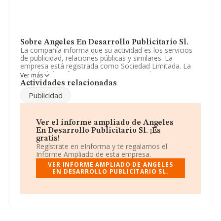
Sobre Angeles En Desarrollo Publicitario Sl.
La compañía informa que su actividad es los servicios
de publicidad, relaciones públicas y similares. La
empresa está registrada como Sociedad Limitada. La
actividad de referencia CNAE corresponde a 'Agencias
Ver más
de publicidad', cuyo Código es 7311. La empresa no
Actividades relacionadas
tiene actividad en mercados exteriores.
Publicidad
Acerca del rendimiento de la compañía en 2024, no se
ha registrado incremento o bajada en las ventas.
Ver el informe ampliado de Angeles
Para saber más puedes acceder a su página web en
En Desarrollo Publicitario Sl. ¡Es
este enlace
www.fabricamosideaspublicitarias.es
.
gratis!
Regístrate en eInforma y te regalamos el
La sociedad española
Angeles En Desarrollo
Informe Ampliado de esta empresa.
Publicitario S.L
, con número de identificación fiscal
VER INFORME AMPLIADO DE ANGELES
B82734997, tiene domicilio fiscal en Calle Capitan
EN DESARROLLO PUBLICITARIO SL.
Blanco Argibay núm. 133 Bj Dr, (28029), en el municipio
de Madrid, Madrid.
En relación con el sector y disponiendo de los datos de
hasta 39.891 empresas, en el ámbito nacional la
facturación alcanza la cifra de 18.414 millones de euros