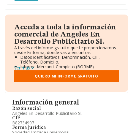
Acceda a toda la información
comercial de Angeles En
Desarrollo Publicitario Sl.
A través del informe gratuito que te proporcionamos
desde Einforma, donde vas a encontrar:
Datos identificativos: Denominación, CIF,
Teléfono, Domicilio.
Informe Mercantil Completo (BORME).
Ver más
Gráficos de Evolución Ventas y Empleados.
Consejo de Administración y Administradores.
QUIERO MI INFORME GRATUITO
Directivos y Ejecutivos.
Accionistas.
Participaciones y Vinculaciones en otras empresas.
Artículos de prensa publicados sobre la empresa.
Información oficial y registral complementaria.
Información general
Razón social
Angeles En Desarrollo Publicitario Sl.
CIF
B82734997
Forma jurídica
Sociedad limitada unipersonal