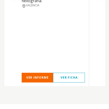
flexografía.
E
VALENCIA
g
P
VER INFORME
VER FICHA