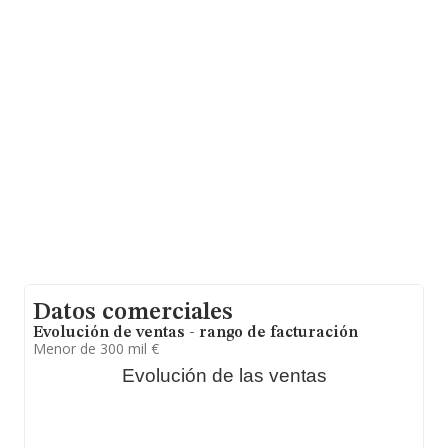
La sociedad
Diseño Area Grafica S.L
, con NIF
B97151765, se encuentra en Calle Castello núm. 14 Bj,
(46980), en el municipio de Paterna, provincia de
Valencia, Comunidad Valenciana.
Con los datos a disposición de INFORMA sobre 1.152
empresas pertenecientes al sector, en el ámbito
nacional la facturación alcanza la cifra de 363 millones
de euros y en 2017 la media de facturación de ventas
entre todas las compañías alcanza los 315 mil euros,
siendo la facturación de la empresa en estudio superior
a este promedio. Teniendo en cuenta la información
sobre Valencia, en la base de datos de INFORMA
aparecen 87 empresas, con ventas en el año 2017 de
33 millones de euros. Por último, con el fin de ampliar la
información relativa al ámbito de la empresa, la media
de empleados de las empresas es de 3. La antigüedad
desde la constitución es de 23 años.
Datos comerciales
Evolución de ventas - rango de facturación
Menor de 300 mil €
Evolución de las ventas