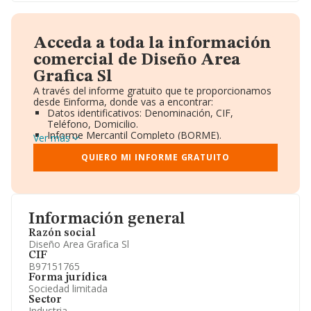
Acceda a toda la información
comercial de Diseño Area
Grafica Sl
A través del informe gratuito que te proporcionamos
desde Einforma, donde vas a encontrar:
Datos identificativos: Denominación, CIF,
Teléfono, Domicilio.
Informe Mercantil Completo (BORME).
Ver más
Gráficos de Evolución Ventas y Empleados.
Consejo de Administración y Administradores.
QUIERO MI INFORME GRATUITO
Directivos y Ejecutivos.
Accionistas.
Participaciones y Vinculaciones en otras empresas.
Artículos de prensa publicados sobre la empresa.
Información oficial y registral complementaria.
Información general
Razón social
Diseño Area Grafica Sl
CIF
B97151765
Forma jurídica
Sociedad limitada
Sector
Industria