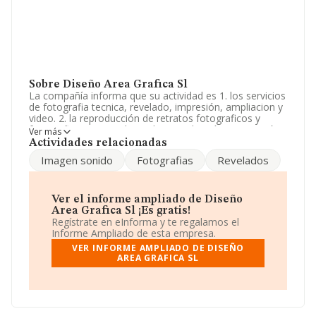
Sobre Diseño Area Grafica Sl
La compañía informa que su actividad es 1. los servicios
de fotografia tecnica, revelado, impresión, ampliacion y
video. 2. la reproducción de retratos fotograficos y
fotografias comerciales. 3. la reproducción e impresión
Ver más
de textos o imágenes por cualquier pr. La empresa es
Actividades relacionadas
una Sociedad Limitada. Su CNAE corresponde a 1813
Imagen sonido
Fotografias
Revelados
con código 'Servicios de preimpresión y preparación de
soportes'. La compañía no tiene actividad en mercados
exteriores.
Ver el informe ampliado de Diseño
En base a la Recomendación 2003/361/CE de la
Area Grafica Sl ¡Es gratis!
Comisión, de 6 de mayo de 2003, sobre la definición de
Regístrate en eInforma y te regalamos el
microempresas, pequeñas y medianas empresas, la
Informe Ampliado de esta empresa.
compañía se puede calificar como microempresa. En
VER INFORME AMPLIADO DE DISEÑO
relación con la productividad en 2017, el total de ventas
AREA GRAFICA SL
registradas ha sido igual que el año anterior. La plantilla
permanece igual y teniendo en cuenta la información
disponible en INFORMA, ha dispuesto de un número de
empleados por debajo de la media de sector.