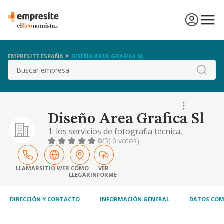
EMPRESITE ESPAÑA
DISEÑO AREA GRAFICA SL
Buscar
Diseño Area Grafica Sl
1. los servicios de fotografia tecnica,
revelado, impresion, ampliacion y video. 2. la
0
/5
( 0 votos)
reproduccion de retratos fotograficos y
fotografias comerciales. 3. la reproduccion e
impresion de textos o imagenes por
LLAMAR
SITIO WEB
CÓMO
VER
LLEGAR
INFORME
cualquier pr
DIRECCIÓN Y CONTACTO
INFORMACIÓN GENERAL
DATOS COM