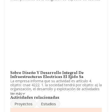
Sobre Diseño Y Desarrollo Integral De
Infraestructuras Electricas El Ejido Sa
La empresa informa que su actividad es artículo 4.
objeto: cnae 4222. 1. la sociedad tendrá por objeto: a) la
organización, el desarrollo y explotación de actividades
y negocios destinados a la realización de estudios,
Ver más
inspecciones, informes, proyectas, dirección de obras,
Actividades relacionadas
consultoría y servicios, promoción, diseño, suministro,
Proyectos
Estudios
cons. La empresa aparece inscrita en el Registro
Mercantil como Sociedad Anónima. Clasifica su