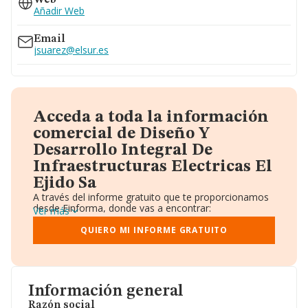
Web
Añadir Web
Email
jsuarez@elsur.es
Acceda a toda la información
comercial de Diseño Y
Desarrollo Integral De
Infraestructuras Electricas El
Ejido Sa
A través del informe gratuito que te proporcionamos
desde Einforma, donde vas a encontrar:
Ver más
Datos identificativos: Denominación, CIF,
Teléfono, Domicilio.
QUIERO MI INFORME GRATUITO
Informe Mercantil Completo (BORME).
Gráficos de Evolución Ventas y Empleados.
Consejo de Administración y Administradores.
Directivos y Ejecutivos.
Accionistas.
Información general
Participaciones y Vinculaciones en otras empresas.
Razón social
Artículos de prensa publicados sobre la empresa.