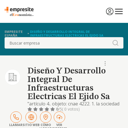
EMPRESITE
DISEÑO Y DESARROLLO INTEGRAL DE
ESPAÑA
INFRAESTRUCTURAS ELECTRICAS EL EJIDO SA
Buscar
Diseño Y Desarrollo
Integral De
Infraestructuras
Electricas El Ejido Sa
"artículo 4.. objeto: cnae 4222. 1. la sociedad
tendrá por objeto: a) la organización, el
0
/5
( 0 votos)
desarrollo y explotación de actividades y
negocios destinados a la realización de
estudios, inspecciones, informes, proyectas,
LLAMAR
SITIO WEB
CÓMO
VER