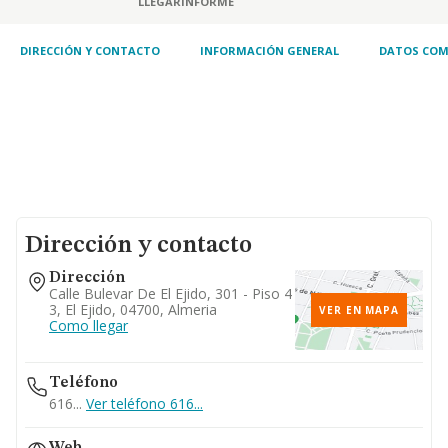
LLEGAR
INFORME
dirección de obras, consultoría y servicios,
promoción, diseño, suministro, cons.
DIRECCIÓN Y CONTACTO
INFORMACIÓN GENERAL
DATOS COM
Dirección y contacto
Dirección
Calle Bulevar De El Ejido, 301 - Piso 4
3, El Ejido, 04700, Almeria
VER EN MAPA
Como llegar
Teléfono
616...
Ver teléfono 616...