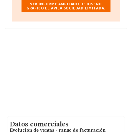
Avenida Cid núm. 111 Plt 41, (46014), Valencia,
VER INFORME AMPLIADO DE DISENO
Comunidad Valenciana.
GRAFICO EL AVILA SOCIEDAD LIMITADA.
Con los datos a disposición de INFORMA sobre 39.891
empresas pertenecientes al sector, la facturación en el
ámbito nacional alcanza los 18.414 millones de euros y
la media entre todas las compañías es de 461 mil euros
de ventas en 2012. En cuanto a la información relativa a
la provincia de Valencia, en la base de datos de
INFORMA aparecen 1857 empresas, con ventas en el
año 2012 de 323 millones de euros. Como información
adicional de interés, la media de empleados de las
empresas es de 2. La antigüedad desde la constitución
es de 15 años.
Datos comerciales
Evolución de ventas - rango de facturación