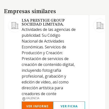
Empresas similares
Empresas similares
LSA PRESTIGE GROUP
SOCIEDAD LIMITADA.
Actividades de las agencias de
A
publicidad. Su Código
S
Nacional de Actividades
R
Económicas. Servicios de
M
Producción y Creación:
Prestación de servicios de
creación de contenido digital,
incluyendo fotografía
P
profesional, grabación y
edición de vídeo, así como
T
dirección artística para
creadores de conte
VALENCIA
VER INFORME
VER FICHA