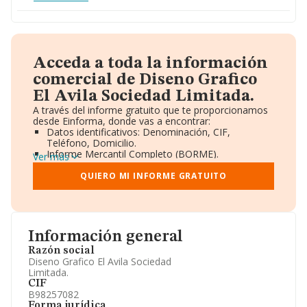
Acceda a toda la información
comercial de Diseno Grafico
El Avila Sociedad Limitada.
A través del informe gratuito que te proporcionamos
desde Einforma, donde vas a encontrar:
Datos identificativos: Denominación, CIF,
Teléfono, Domicilio.
Informe Mercantil Completo (BORME).
Ver más
Gráficos de Evolución Ventas y Empleados.
Consejo de Administración y Administradores.
QUIERO MI INFORME GRATUITO
Directivos y Ejecutivos.
Accionistas.
Participaciones y Vinculaciones en otras empresas.
Artículos de prensa publicados sobre la empresa.
Información oficial y registral complementaria.
Información general
Razón social
Diseno Grafico El Avila Sociedad
Limitada.
CIF
B98257082
Forma jurídica