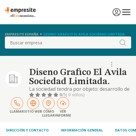
EMPRESITE ESPAÑA
DISENO GRAFICO EL AVILA SOCIEDAD LIMITADA.
Buscar
Diseno Grafico El Avila
Sociedad Limitada.
La sociedad tendra por objeto: desarrollo de
campañas de publicidad, aplicaciones web y
0
/5
( 0 votos)
moviles para campañas publicitarias paginas
web; desarrollo einstalacion de eventos
corporativos, de instalaciones interactivas
LLAMAR
SITIO WEB
CÓMO
VER
LLEGAR
INFORME
para eventos y ferias; desarrollo y
conceptualizacion de campañas de
marketing; pro.
DIRECCIÓN Y CONTACTO
INFORMACIÓN GENERAL
DATOS COM