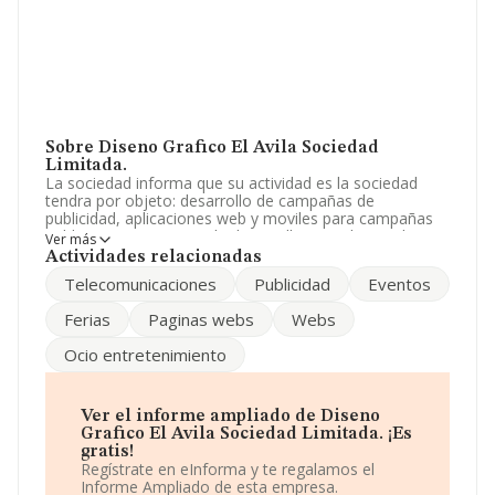
Sobre Diseno Grafico El Avila Sociedad
Limitada.
La sociedad informa que su actividad es la sociedad
tendra por objeto: desarrollo de campañas de
publicidad, aplicaciones web y moviles para campañas
publicitarias paginas web; desarrollo einstalacion de
Ver más
eventos corporativos, de instalaciones interactivas para
Actividades relacionadas
eventos y ferias; desarrollo y conceptualizacion de
Telecomunicaciones
Publicidad
Eventos
campañas de marketing; pro. La empresa es una
Sociedad Limitada. Su CNAE corresponde a 7311 con
Ferias
Paginas webs
Webs
código 'Agencias de publicidad'. La empresa no tiene
actividad en mercados exteriores.
Ocio entretenimiento
Ha habido un descenso en cuanto al número de
empleados y según los datos a disposición de
INFORMA, ha tenido un número de empleados por
Ver el informe ampliado de Diseno
debajo de la media de sector.
Grafico El Avila Sociedad Limitada. ¡Es
gratis!
La sociedad española
Diseno Grafico El Avila
Regístrate en eInforma y te regalamos el
Sociedad Limitada
, B98257082, está situada en
Informe Ampliado de esta empresa.