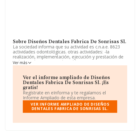
Sobre Diseños Dentales Fabrica De Sonrisas Sl.
La sociedad informa que su actividad es c.n.a.e. 8623
actividades odontológicas. otras actividades: -la
realización, implementación, ejecución y prestación de
todo tipo de servicios odontológicos. -servicios
Ver más
odontológicos, incluyendo la prestación de servicios de
ingeniería biomédica, estética dental y consultas
multiprofesionales. La empresa está registrada como
Ver el informe ampliado de Diseños
Sociedad Limitada. Su CNAE corresponde a 8623 con
Dentales Fabrica De Sonrisas Sl. ¡Es
código 'Actividades odontológicas'. La sociedad no tiene
gratis!
actividad en mercados exteriores.
Regístrate en eInforma y te regalamos el
Informe Ampliado de esta empresa.
La empresa española
Diseños Dentales Fabrica de
VER INFORME AMPLIADO DE DISEÑOS
Sonrisas S.L
, NIF B16489379, se encuentra en Plaza
DENTALES FABRICA DE SONRISAS SL.
Peña Horcajo núm. 11, (28035), Madrid, Madrid.
En relación con el sector y disponiendo de los datos de
hasta 16.827 empresas, la facturación en el ámbito
nacional alcanza los 5.172 millones de euros y se calcula
un promedio de facturación de 307 mil euros entre