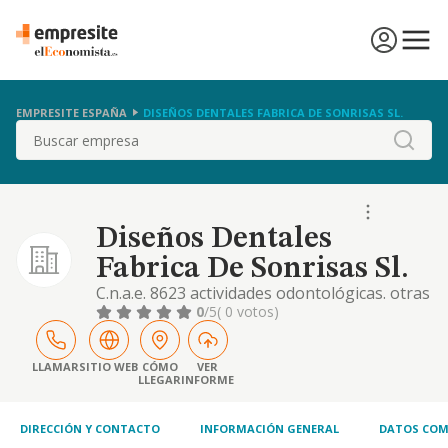
EMPRESITE ESPAÑA
DISEÑOS DENTALES FABRICA DE SONRISAS SL.
Buscar
Diseños Dentales
Fabrica De Sonrisas Sl.
C.n.a.e. 8623 actividades odontológicas. otras
actividades: -la realización, implementación,
0
/5
( 0 votos)
ejecución y prestación de todo tipo de
servicios odontológicos. -servicios
odontológicos, incluyendo la prestación de
LLAMAR
SITIO WEB
CÓMO
VER
LLEGAR
INFORME
servicios de ingeniería biomédica, estética
dental y consultas multiprofesionales.
DIRECCIÓN Y CONTACTO
INFORMACIÓN GENERAL
DATOS COM