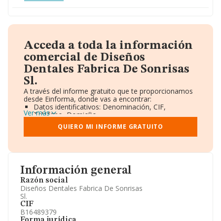
Acceda a toda la información
comercial de Diseños
Dentales Fabrica De Sonrisas
Sl.
A través del informe gratuito que te proporcionamos
desde Einforma, donde vas a encontrar:
Datos identificativos: Denominación, CIF,
Ver más
Teléfono, Domicilio.
Informe Mercantil Completo (BORME).
QUIERO MI INFORME GRATUITO
Gráficos de Evolución Ventas y Empleados.
Consejo de Administración y Administradores.
Directivos y Ejecutivos.
Accionistas.
Participaciones y Vinculaciones en otras empresas.
Información general
Artículos de prensa publicados sobre la empresa.
Información oficial y registral complementaria.
Razón social
Diseños Dentales Fabrica De Sonrisas
Sl.
CIF
B16489379
Forma jurídica