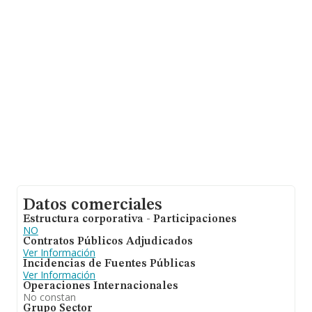
todas las compañías. En cuanto a la información relativa
a la provincia de Madrid, en la base de datos INFORMA
constan 4872 empresas, con ventas de hasta 1.935
millones de euros. Por último, con el fin de ampliar la
información relativa al ámbito de la empresa, la media
de empleados de las empresas es de 3; la antigüedad
desde la constitución es de 13 años.
Datos comerciales
Estructura corporativa - Participaciones
NO
Contratos Públicos Adjudicados
Ver Información
Incidencias de Fuentes Públicas
Ver Información
Operaciones Internacionales
No constan
Grupo Sector