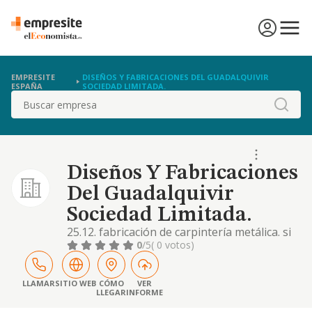
EMPRESITE
DISEÑOS Y FABRICACIONES DEL GUADALQUIVIR
ESPAÑA
SOCIEDAD LIMITADA.
Buscar
Diseños Y Fabricaciones
Del Guadalquivir
Sociedad Limitada.
25.12. fabricación de carpintería metálica. si
alguna de las actividades elegidas fuera de
0
/5
( 0 votos)
carácter profesional, la sociedad la ejercerá
como mera intermediadora entre el
profesional prestador del servicio y
LLAMAR
SITIO WEB
CÓMO
VER
LLEGAR
INFORME
consumidor