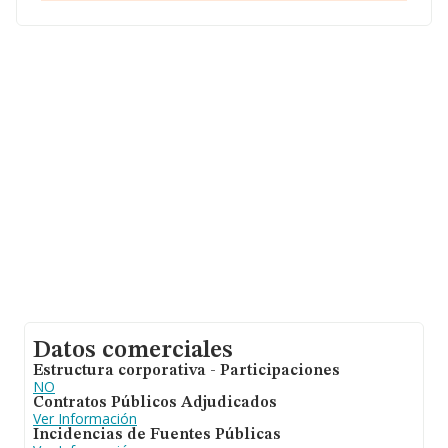
Con los datos a disposición de INFORMA sobre 19.287
empresas pertenecientes al sector, la facturación en el
ámbito nacional alcanza los 7.401 millones de euros y el
promedio de la facturación de ventas entre todas las
compañías asciende a los 383 mil euros. En relación con
la información de la provincia de Sevilla, en la base de
datos de INFORMA aparecen 946 empresas, cuyas
ventas han alcanzado los 231 millones de euros. Como
información adicional de interés, la antigüedad desde la
constitución es de 21 años. La media de empleados es
de 3.
Datos comerciales
Estructura corporativa - Participaciones
NO
Contratos Públicos Adjudicados
Ver Información
Incidencias de Fuentes Públicas