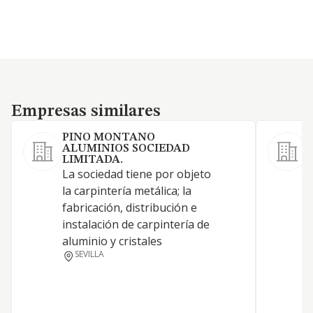
Empresas similares
Empresas similares
PINO MONTANO
ALUMINIOS SOCIEDAD
D
LIMITADA.
L
La sociedad tiene por objeto
la carpintería metálica; la
fabricación, distribución e
instalación de carpintería de
aluminio y cristales
SEVILLA
D