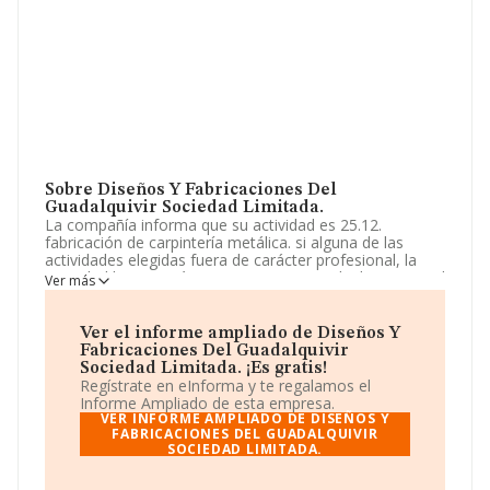
Sobre Diseños Y Fabricaciones Del
Guadalquivir Sociedad Limitada.
La compañía informa que su actividad es 25.12.
fabricación de carpintería metálica. si alguna de las
actividades elegidas fuera de carácter profesional, la
sociedad la ejercerá como mera intermediadora entre el
Ver más
profesional prestador del servicio y consumidor. La
empresa aparece inscrita en el Registro Mercantil como
Sociedad Limitada. Su actividad CNAE es 'Fabricación de
Ver el informe ampliado de Diseños Y
carpintería metálica' con código 2512. La compañía no
Fabricaciones Del Guadalquivir
tiene actividad en mercados exteriores.
Sociedad Limitada. ¡Es gratis!
Regístrate en eInforma y te regalamos el
La empresa
Diseños y Fabricaciones del
Informe Ampliado de esta empresa.
Guadalquivir Sociedad Limitada
, con NIF
VER INFORME AMPLIADO DE DISEÑOS Y
B06908461, está situada en Urbanización Flor Del
FABRICACIONES DEL GUADALQUIVIR
SOCIEDAD LIMITADA.
Loreto núm. 48, (41807), en el municipio de Espartinas,
en Sevilla, Andalucía.