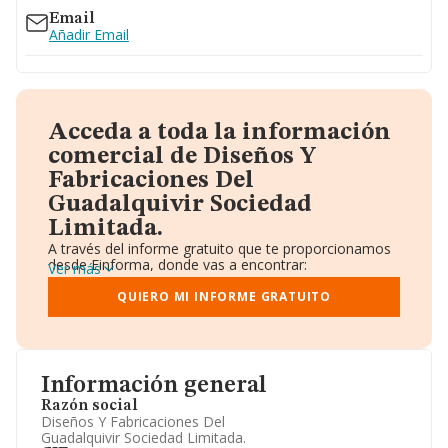
Email
Añadir Email
Acceda a toda la información
comercial de Diseños Y
Fabricaciones Del
Guadalquivir Sociedad
Limitada.
A través del informe gratuito que te proporcionamos
desde Einforma, donde vas a encontrar:
Ver más
Datos identificativos: Denominación, CIF,
Teléfono, Domicilio.
QUIERO MI INFORME GRATUITO
Informe Mercantil Completo (BORME).
Gráficos de Evolución Ventas y Empleados.
Consejo de Administración y Administradores.
Directivos y Ejecutivos.
Accionistas.
Información general
Participaciones y Vinculaciones en otras empresas.
Razón social
Artículos de prensa publicados sobre la empresa.
Diseños Y Fabricaciones Del
Información oficial y registral complementaria.
Guadalquivir Sociedad Limitada.