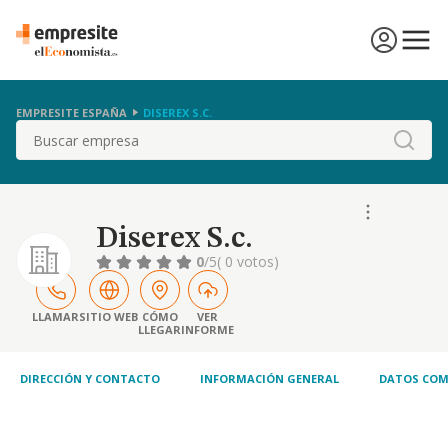
EMPRESITE ESPAÑA
DISEREX S.C.
Buscar
Diserex S.c.
0
/5
( 0 votos)
LLAMAR
SITIO WEB
CÓMO
VER
LLEGAR
INFORME
DIRECCIÓN Y CONTACTO
INFORMACIÓN GENERAL
DATOS COM