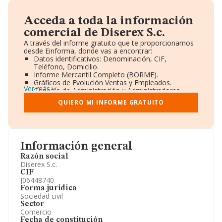
Acceda a toda la información
comercial de Diserex S.c.
A través del informe gratuito que te proporcionamos
desde Einforma, donde vas a encontrar:
Datos identificativos: Denominación, CIF,
Teléfono, Domicilio.
Informe Mercantil Completo (BORME).
Gráficos de Evolución Ventas y Empleados.
Ver más
Consejo de Administración y Administradores.
Directivos y Ejecutivos.
QUIERO MI INFORME GRATUITO
Accionistas.
Participaciones y Vinculaciones en otras empresas.
Artículos de prensa publicados sobre la empresa.
Información oficial y registral complementaria.
Información general
Razón social
Diserex S.c.
CIF
J06448740
Forma jurídica
Sociedad civil
Sector
Comercio
Fecha de constitución