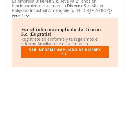
La empresa
Diserex S.c.
lleva ya 21 años en
funcionamiento. La empresa
Diserex S.c.
sita en
Poligono Industrial Almendralejo, 44 - CRTA ARROYO
MAN 4, Almendralejo, Badajoz. La actividad CNAE de
Ver más
esta compañía es 4752 - Comercio al por menor de
ferretería, materiales de construcción, pinturas y vidrio.
La emprea
Diserex S.c.
se registra como Sociedad civil.
Ver el informe ampliado de Diserex
S.c. ¡Es gratis!
Regístrate en eInforma y te regalamos el
Informe Ampliado de esta empresa.
VER INFORME AMPLIADO DE DISEREX
S.C.