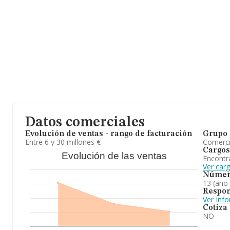
facturación asciende a 28.419 millones de euros y se calcula un 
millones de euros entre todas las compañías. Para aportar ulterio
ámbito sectorial, los empleados de media son 5; la antigüedad a
constitución.
En definitiva, la actividad de
Disgasoil S.L
está enfocada en estaci
ranking de su sector (Comercio al por menor de combustible par
especializados), la compañía ha perdido posición respecto al 20
el ranking nacional (de todas las empresas presentes en el territor
Datos comerciales
Evolución de ventas - rango de facturación
Grupo 
Entre 6 y 30 millones €
Comerc
Cargos
Evolución de las ventas
Encontr
Ver carg
Númer
13 (año
Respon
Ver Inf
Cotiza
NO