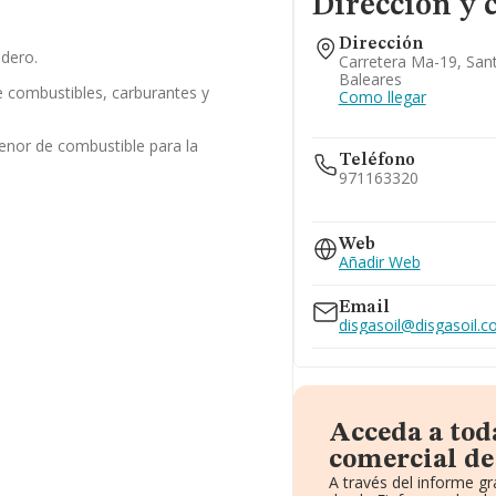
Dirección y 
Dirección
adero.
Carretera Ma-19, Sant
Baleares
 combustibles, carburantes y
Como llegar
enor de combustible para la
Teléfono
971163320
971292806
971642009
Web
Añadir Web
Email
disgasoil@disgasoil.
Acceda a tod
comercial de 
A través del informe g