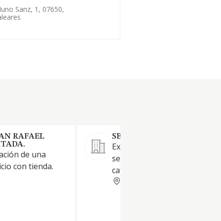
Nuno Sanz, 1, 07650,
aleares
AN RAFAEL
SERVICIOS ALCUDIA SA
ITADA.
Explotación de 4 estaciones d
tación de una
servicio con 3 túneles de lava
cio con tienda.
cafeterías, tiendas y taller.
BALEARES