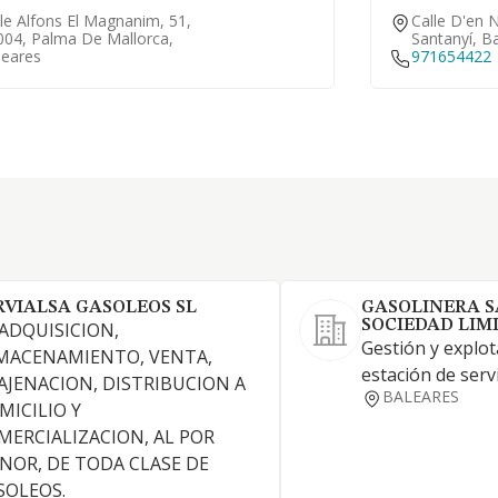
le Alfons El Magnanim, 51,
Calle D'en 
004, Palma De Mallorca,
Santanyí, B
leares
971654422
RVIALSA GASOLEOS SL
GASOLINERA S
SOCIEDAD LIM
 ADQUISICION,
Gestión y explo
MACENAMIENTO, VENTA,
estación de servi
AJENACION, DISTRIBUCION A
BALEARES
MICILIO Y
MERCIALIZACION, AL POR
NOR, DE TODA CLASE DE
SOLEOS.