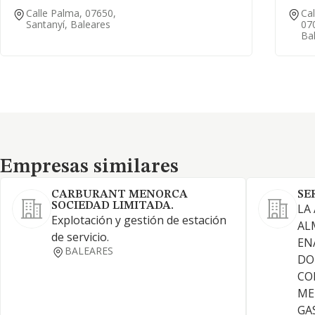
Calle Palma, 07650,
Cal
Santanyí, Baleares
07
Ba
Empresas similares
Empresas similares
CARBURANT MENORCA
SE
SOCIEDAD LIMITADA.
LA
Explotación y gestión de estación
AL
de servicio.
EN
BALEARES
DO
CO
ME
GA