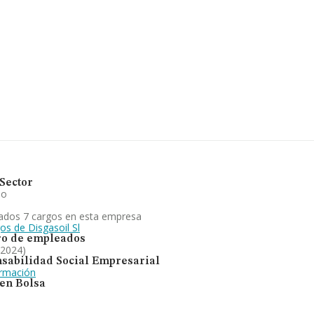
promedio de facturación de 2
r información de interés en el
lcanza los 21 años desde la
on de servicio y lavadero. En el
a la automoción en establecimientos
23. Se ha posicionado más abajo en
io) frente al 2023.
Sector
io
ados 7 cargos en esta empresa
os de Disgasoil Sl
o de empleados
 2024)
sabilidad Social Empresarial
ormación
 en Bolsa