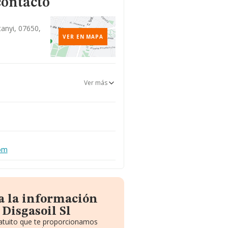
contacto
anyi, 07650,
VER EN MAPA
Ver más
com
a la información
Disgasoil Sl
ratuito que te proporcionamos