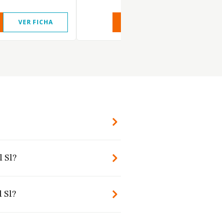
VER FICHA
VER INFORME
VER FIC
l Sl?
 Sl?