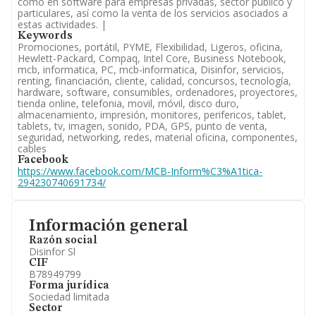
como en software para empresas privadas, sector público y
particulares, así como la venta de los servicios asociados a
estas actividades. |
Keywords
Promociones, portátil, PYME, Flexibilidad, Ligeros, oficina,
Hewlett-Packard, Compaq, Intel Core, Business Notebook,
mcb, informatica, PC, mcb-informatica, Disinfor, servicios,
renting, financiación, cliente, calidad, concursos, tecnología,
hardware, software, consumibles, ordenadores, proyectores,
tienda online, telefonia, movil, móvil, disco duro,
almacenamiento, impresión, monitores, perifericos, tablet,
tablets, tv, imagen, sonido, PDA, GPS, punto de venta,
seguridad, networking, redes, material oficina, componentes,
cables
Facebook
https://www.facebook.com/MCB-Inform%C3%A1tica-
294230740691734/
Información general
Razón social
Disinfor Sl
CIF
B78949799
Forma jurídica
Sociedad limitada
Sector