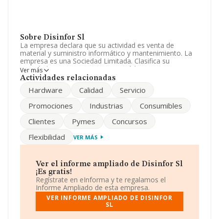
Sobre Disinfor Sl
La empresa declara que su actividad es venta de
material y suministro informático y mantenimiento. La
empresa es una Sociedad Limitada. Clasifica su
actividad CNAE como '%cnae%', código 4755. La
Ver más
sociedad no tiene actividad en mercados exteriores.
Actividades relacionadas
Hardware
Calidad
Servicio
El número de empleados se ha incrementado un 9% y
atendiendo a los datos disponibles en INFORMA, ese
Promociones
Industrias
Consumibles
número ha estado por encima de la media de sector.
Clientes
Pymes
Concursos
Acerca de la información en los distintos rankings: la
empresa ha caído 14 puestos en el ranking sectorial,
Flexibilidad
VER MÁS
pasando del 76 al 90. En el ranking del sector, delante
de la empresa están compañías como, por ejemplo:
Suministros Hogar Hotel S.A
y
Rialto Living Palma
S.L
; en cambio, por detras de ella se encuentran
Ver el informe ampliado de Disinfor Sl
compañías como:
Muebles Bonitos S.L
y
Rgs Emea,
¡Es gratis!
Sociedad Limitada
. En el ranking nacional, se ha
Regístrate en eInforma y te regalamos el
posicionado 3.394 puestos por debajo, pasando del
Informe Ampliado de esta empresa.
puesto 33.718 al 37.112. Aparecen mejor posicionadas
VER INFORME AMPLIADO DE DISINFOR
las siguientes compañías:
Automedisa Vehiculos S.L
y
SL
Abundo S.L
, en cambio, por debajo (a nivel nacional) se
encuentran empresas como:
Transportes Asturianos