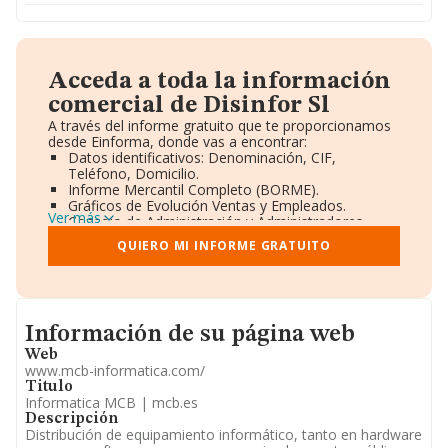
Acceda a toda la información
comercial de Disinfor Sl
A través del informe gratuito que te proporcionamos
desde Einforma, donde vas a encontrar:
Datos identificativos: Denominación, CIF,
Teléfono, Domicilio.
Informe Mercantil Completo (BORME).
Gráficos de Evolución Ventas y Empleados.
Ver más
Consejo de Administración y Administradores.
Directivos y Ejecutivos.
QUIERO MI INFORME GRATUITO
Accionistas.
Participaciones y Vinculaciones en otras empresas.
Artículos de prensa publicados sobre la empresa.
Información oficial y registral complementaria.
Informacion de su página web
Información de su página web
Web
www.mcb-informatica.com/
Titulo
Informatica MCB | mcb.es
Descripción
Distribución de equipamiento informático, tanto en hardware