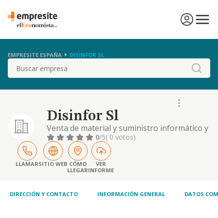
EMPRESITE ESPAÑA
DISINFOR SL
Buscar
Disinfor Sl
Venta de material y suministro informático y
mantenimiento
0
/5
( 0 votos)
LLAMAR
SITIO WEB
CÓMO
VER
LLEGAR
INFORME
DIRECCIÓN Y CONTACTO
INFORMACIÓN GENERAL
DATOS COM