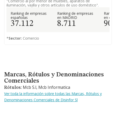
"Comercio al por menor de muebles, aparatos de
iluminación, vajilla y otros artículos de uso doméstico".
Ranking de empresas
Ranking de empresas
Rankin
españolas
en MADRID
en el 
37.112
8.711
90
*
Sector:
Comercio
Marcas, Rótulos y Denominaciones Comerciales
Marcas, Rótulos y Denominaciones
Comerciales
Mcb S.l, Mcb Informatica
Rótulos:
Ver toda la información sobre todas las Marcas, Rótulos y
Denominaciones Comerciales de Disinfor Sl