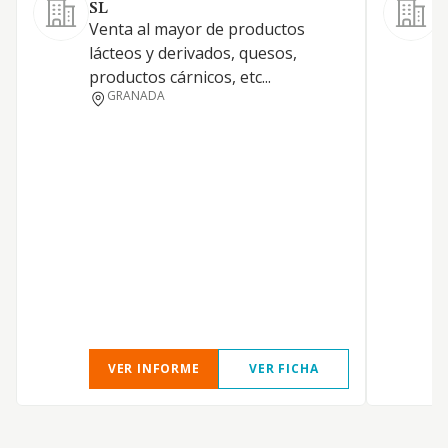
SL
Venta al mayor de productos
P
lácteos y derivados, quesos,
f
productos cárnicos, etc...
d
GRANADA
d
d
f
c
p
t
c
c
t
VER INFORME
VER FICHA