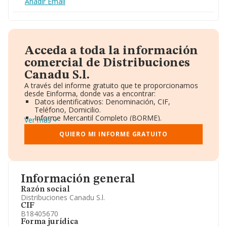
Añadir Email
Acceda a toda la información
comercial de Distribuciones
Canadu S.l.
A través del informe gratuito que te proporcionamos
desde Einforma, donde vas a encontrar:
Datos identificativos: Denominación, CIF,
Teléfono, Domicilio.
Informe Mercantil Completo (BORME).
Ver más
Gráficos de Evolución Ventas y Empleados.
Consejo de Administración y Administradores.
QUIERO MI INFORME GRATUITO
Directivos y Ejecutivos.
Accionistas.
Participaciones y Vinculaciones en otras empresas.
Artículos de prensa publicados sobre la empresa.
Información oficial y registral complementaria.
Información general
Razón social
Distribuciones Canadu S.l.
CIF
B18405670
Forma jurídica