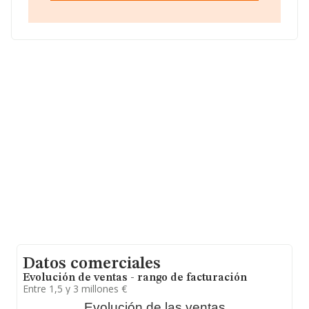
La sociedad española
Distribuciones Canadu S.L
, con
número de identificación fiscal B18405670, está situada
en Avenida Federico Garcia Lorca núm. 15, (18680),
Salobreña, en Granada, Andalucía.
Con los datos a disposición de INFORMA sobre 3.404
empresas pertenecientes al sector, a nivel nacional la
facturación asciende a 15.117 millones de euros y se
estima que el promedio de la facturación entre todas
las empresas es de 4 millones de euros. En relación con
la información de la provincia de Granada, en la base de
datos INFORMA constan 93 empresas, cuyas ventas
han obtenido los 1.216 millones de euros. Para aportar
ulterior información de interés en el ámbito sectorial, la
antigüedad desde la constitución es de 19 años. La
media de empleados de las empresas es de 4.
Datos comerciales
Evolución de ventas - rango de facturación
Entre 1,5 y 3 millones €
Evolución de las ventas