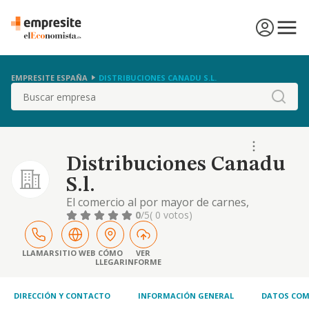
EMPRESITE ESPAÑA
DISTRIBUCIONES CANADU S.L.
Buscar
Distribuciones Canadu
S.l.
El comercio al por mayor de carnes,
productos y derivados carnicos elaborados,
0
/5
( 0 votos)
huevos, aves y caza, leche, productos lacteos
miel, aceites y grasas comestibles y toda
clase de productos alimenticios.
LLAMAR
SITIO WEB
CÓMO
VER
LLEGAR
INFORME
DIRECCIÓN Y CONTACTO
INFORMACIÓN GENERAL
DATOS COM