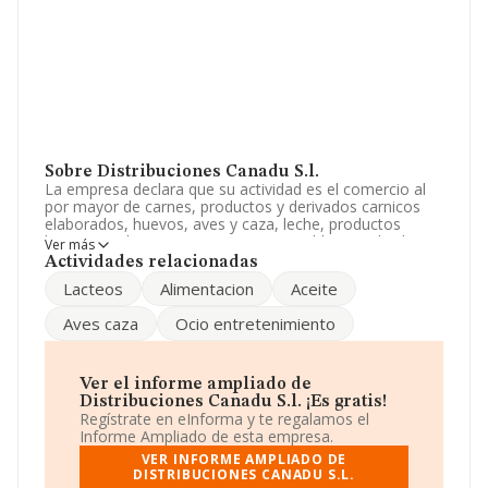
Sobre Distribuciones Canadu S.l.
La empresa declara que su actividad es el comercio al
por mayor de carnes, productos y derivados carnicos
elaborados, huevos, aves y caza, leche, productos
lacteos miel, aceites y grasas comestibles y toda clase
Ver más
de productos alimenticios. La empresa está registrada
Actividades relacionadas
como Sociedad Limitada. Su CNAE corresponde a 4633
Lacteos
Alimentacion
Aceite
con código 'Comercio al por mayor de productos
lácteos, huevos, aceites y grasas comestibles'. La
Aves caza
Ocio entretenimiento
empresa no tiene actividad en mercados exteriores.
El número de empleados ha bajado un 8% y teniendo
en cuenta la información disponible en INFORMA, ha
Ver el informe ampliado de
dispuesto de un número de empleados por encima de la
Distribuciones Canadu S.l. ¡Es gratis!
media de sector.
Regístrate en eInforma y te regalamos el
Informe Ampliado de esta empresa.
Para ponerse en contacto con sus oficinas, la empresa
VER INFORME AMPLIADO DE
facilita el número de teléfono 958612219.
DISTRIBUCIONES CANADU S.L.