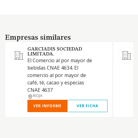
Empresas similares
Empresas similares
GARCIADIS SOCIEDAD
LIMITADA.
El Comercio al por mayor de
G
bebidas CNAE 4634. El
e
comercio al por mayor de
café, té, cacao y especias
CNAE 4637
RIOJA
VER INFORME
VER FICHA