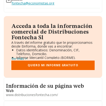
fontecha@economistas.org
Acceda a toda la información
comercial de Distribuciones
Fontecha Sl
A través del informe gratuito que te proporcionamos
desde Einforma, donde vas a encontrar:
Datos identificativos: Denominación, CIF,
Teléfono, Domicilio.
Informe Mercantil Completo (BORME).
Ver más
Gráficos de Evolución Ventas y Empleados.
Consejo de Administración y Administradores.
QUIERO MI INFORME GRATUITO
Directivos y Ejecutivos.
Accionistas.
Participaciones y Vinculaciones en otras empresas.
Artículos de prensa publicados sobre la empresa.
Informacion de su página web
Información oficial y registral complementaria.
Información de su página web
Web
www.distribucionesfontecha.com/