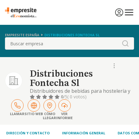
EMPRESITE ESPAÑA
DISTRIBUCIONES FONTECHA SL
Buscar
Distribuciones
Fontecha Sl
Distribuidores de bebidas para hostelería y
restauración.
0
/5
( 0 votos)
LLAMAR
SITIO WEB
CÓMO
VER
LLEGAR
INFORME
DIRECCIÓN Y CONTACTO
INFORMACIÓN GENERAL
DATOS COM