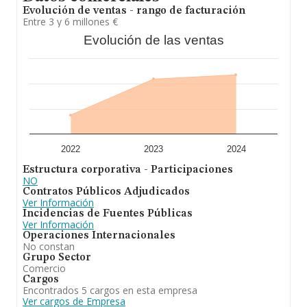
adicional de interés, la antigüedad alcanza los 18 años
Evolución de ventas - rango de facturación
desde la constitución. La media de empleados de las
Entre 3 y 6 millones €
empresas es de 4.
Evolución de las ventas
En resumen,
Distribuciones Fontecha S.L
está
especializada en distribuidores de bebidas para
hostelería y restauración. Ha experimentado un
retroceso en el ranking de su sector (Comercio al por
mayor de bebidas). En cuanto a la posición en el ranking
nacional, la empresa ha perdido posiciones frente al
2024.
2022
2023
2024
Estructura corporativa - Participaciones
NO
Contratos Públicos Adjudicados
Ver Información
Incidencias de Fuentes Públicas
Ver Información
Operaciones Internacionales
No constan
Grupo Sector
Comercio
Cargos
Encontrados 5 cargos en esta empresa
Ver cargos de Empresa