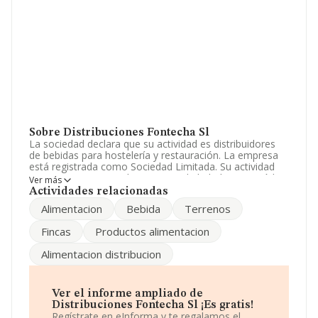
Sobre Distribuciones Fontecha Sl
La sociedad declara que su actividad es distribuidores
de bebidas para hostelería y restauración. La empresa
está registrada como Sociedad Limitada. Su actividad
CNAE es 'Comercio al por mayor de bebidas' con código
Ver más
4634. La empresa no tiene actividad en mercados
Actividades relacionadas
exteriores.
Alimentacion
Bebida
Terrenos
Dentro del ranking de empresas elaborado por
Fincas
Productos alimentacion
INFORMA, atendiendo a los niveles de facturación de la
empresa, se destaca que: ha perdido hasta 33 puestos
Alimentacion distribucion
en 2025, pasando del puesto 584 al 617. En el ranking
de sectores las siguientes empresas tienen mejor
posición:
Fertodis S.L
y
Fernandez Rubio S.L
; en
cambio, éstas son algunas de las empresas que están
Ver el informe ampliado de
más abajo:
Bebidas Mateo S.L
y
Colom Naya
Distribuciones Fontecha Sl ¡Es gratis!
Llogistica S.L
. En el ranking nacional, se ha
Regístrate en eInforma y te regalamos el