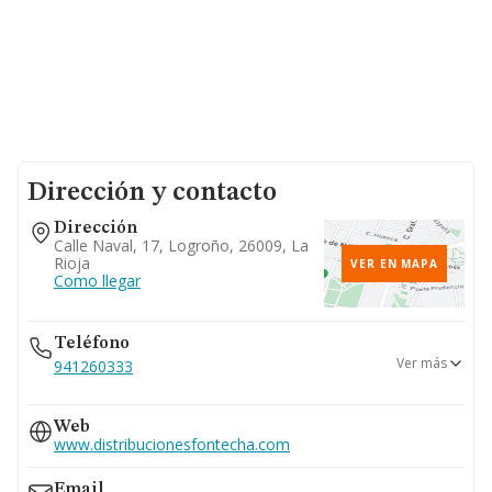
Dirección y contacto
Dirección
Calle Naval, 17, Logroño, 26009, La
Rioja
VER EN MAPA
Como llegar
Teléfono
Ver más
941260333
690...
Web
Ver teléfono 690...
www.distribucionesfontecha.com
Email