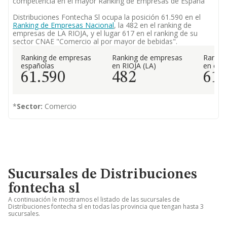
competencia en el mayor Ranking de Empresas de España
Distribuciones Fontecha Sl ocupa la posición 61.590 en el
Ranking de Empresas Nacional
, la 482 en el ranking de
empresas de LA RIOJA, y el lugar 617 en el ranking de su
sector CNAE "Comercio al por mayor de bebidas".
Ranking de empresas
Ranking de empresas
Rankin
españolas
en RIOJA (LA)
en el 
61.590
482
61
*
Sector:
Comercio
Sucursales de Distribuciones
fontecha sl
A continuación le mostramos el listado de las sucursales de
Distribuciones fontecha sl en todas las provincia que tengan hasta 3
sucursales.