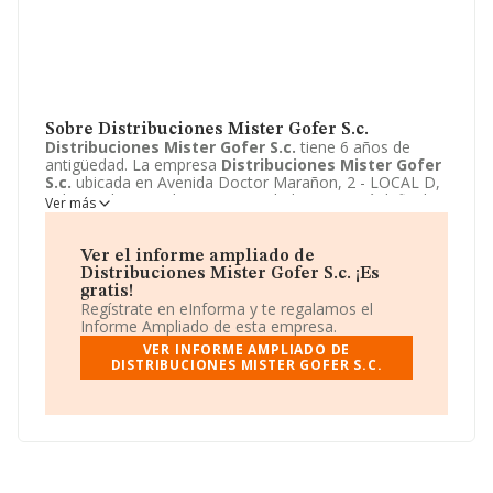
Sobre Distribuciones Mister Gofer S.c.
Distribuciones Mister Gofer S.c.
tiene 6 años de
antigüedad. La empresa
Distribuciones Mister Gofer
S.c.
ubicada en Avenida Doctor Marañon, 2 - LOCAL D,
Velez-malaga, Malaga. Su actividad CNAE está definida
Ver más
como 4644 - Comercio al por mayor de porcelana,
cristalería y artículos de limpieza. La forma jurídica de
Distribuciones Mister Gofer S.c.
es Sociedad civil. Si
Ver el informe ampliado de
quiere conseguir más información sobre
Distribuciones Mister Gofer S.c. ¡Es
Distribuciones Mister Gofer S.c.
la encontrará en su
gratis!
web:
http://www.mistergofer.es
.
Regístrate en eInforma y te regalamos el
Informe Ampliado de esta empresa.
VER INFORME AMPLIADO DE
DISTRIBUCIONES MISTER GOFER S.C.