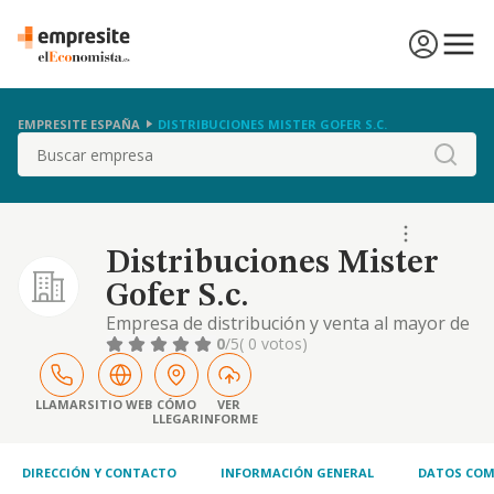
EMPRESITE ESPAÑA
DISTRIBUCIONES MISTER GOFER S.C.
Buscar
Distribuciones Mister
Gofer S.c.
Empresa de distribución y venta al mayor de
artículos de limpieza
0
/5
( 0 votos)
LLAMAR
SITIO WEB
CÓMO
VER
LLEGAR
INFORME
DIRECCIÓN Y CONTACTO
INFORMACIÓN GENERAL
DATOS COM