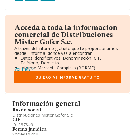
Acceda a toda la información
comercial de Distribuciones
Mister Gofer S.c.
A través del informe gratuito que te proporcionamos
desde Einforma, donde vas a encontrar:
Datos identificativos: Denominación, CIF,
Teléfono, Domicilio.
Informe Mercantil Completo (BORME).
Ver más
Gráficos de Evolución Ventas y Empleados.
Consejo de Administración y Administradores.
QUIERO MI INFORME GRATUITO
Directivos y Ejecutivos.
Accionistas.
Participaciones y Vinculaciones en otras empresas.
Artículos de prensa publicados sobre la empresa.
Información oficial y registral complementaria.
Información general
Razón social
Distribuciones Mister Gofer S.c.
CIF
J01937846
Forma jurídica
Sociedad civil