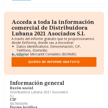
Acceda a toda la información
comercial de Distribuidora
Lubana 2021 Asociados S.l.
A través del informe gratuito que te proporcionamos
desde Einforma, donde vas a encontrar:
Datos identificativos: Denominación, CIF,
Teléfono, Domicilio.
Informe Mercantil Completo (BORME).
Ver más
Gráficos de Evolución Ventas y Empleados.
Consejo de Administración y Administradores.
QUIERO MI INFORME GRATUITO
Directivos y Ejecutivos.
Accionistas.
Participaciones y Vinculaciones en otras empresas.
Artículos de prensa publicados sobre la empresa.
Información oficial y registral complementaria.
Información general
Razón social
Distribuidora Lubana 2021 Asociados
S.l.
CIF
B67660696
Forma jurídica