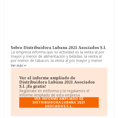
Sobre Distribuidora Lubana 2021 Asociados S.l.
La empresa informa que su actividad es la venta al por
mayor y menor de alimentación y bebidas. la venta al
por menor de tabacos. la venta al por mayor y menor
de productos de drogueria y perfumería. La empresa
Ver más
aparece inscrita en el Registro Mercantil como Sociedad
Limitada. Su actividad CNAE es 'Comercio al por mayor,
no especializado, de productos alimenticios, bebidas y
Ver el informe ampliado de
tabaco' con código 4639. No realiza actividad de
Distribuidora Lubana 2021 Asociados
importación y/o exportación.
S.l. ¡Es gratis!
Regístrate en eInforma y te regalamos el
La sociedad española
Distribuidora Lubana 2021
Informe Ampliado de esta empresa.
Asociados S.L
, con NIF B67660696, tiene domicilio
VER INFORME AMPLIADO DE
fiscal en Calle De Les Bobiles núm. 67 Loc 1, (08905),
DISTRIBUIDORA LUBANA 2021
ASOCIADOS S.L.
L'hospitalet De Llobregat, en Barcelona, Cataluña.
En relación con el sector y disponiendo de los datos de