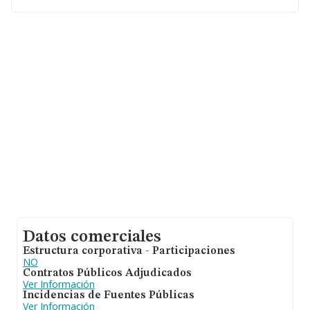
hasta 23.763 empresas, en el ámbito nacional la
facturación alcanza la cifra de 35.026 millones de euros
y se calcula un promedio de facturación de 1 millón de
euros entre todas las compañías. Para aportar ulterior
información de interés en el ámbito sectorial, la media
de empleados es de 4; la antigüedad desde la
constitución es de 16 años.
Datos comerciales
Estructura corporativa - Participaciones
NO
Contratos Públicos Adjudicados
Ver Información
Incidencias de Fuentes Públicas
Ver Información