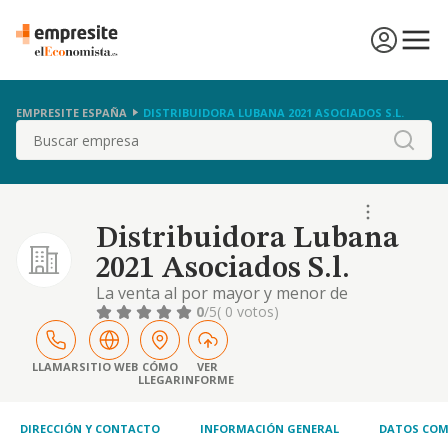
EMPRESITE ESPAÑA
DISTRIBUIDORA LUBANA 2021 ASOCIADOS S.L.
Buscar
Distribuidora Lubana
2021 Asociados S.l.
La venta al por mayor y menor de
alimentacion y bebidas. la venta al por
0
/5
( 0 votos)
menor de tabacos. la venta al por mayor y
menor de productos de drogueria y
perfumeria
LLAMAR
SITIO WEB
CÓMO
VER
LLEGAR
INFORME
DIRECCIÓN Y CONTACTO
INFORMACIÓN GENERAL
DATOS COM