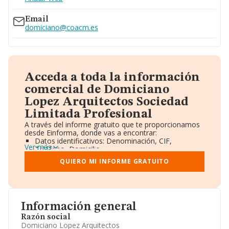
Email
domiciano@coacm.es
Acceda a toda la información
comercial de Domiciano
Lopez Arquitectos Sociedad
Limitada Profesional
A través del informe gratuito que te proporcionamos
desde Einforma, donde vas a encontrar:
Datos identificativos: Denominación, CIF,
Ver más
Teléfono, Domicilio.
Informe Mercantil Completo (BORME).
QUIERO MI INFORME GRATUITO
Gráficos de Evolución Ventas y Empleados.
Consejo de Administración y Administradores.
Directivos y Ejecutivos.
Accionistas.
Participaciones y Vinculaciones en otras empresas.
Información general
Artículos de prensa publicados sobre la empresa.
Información oficial y registral complementaria.
Razón social
Domiciano Lopez Arquitectos