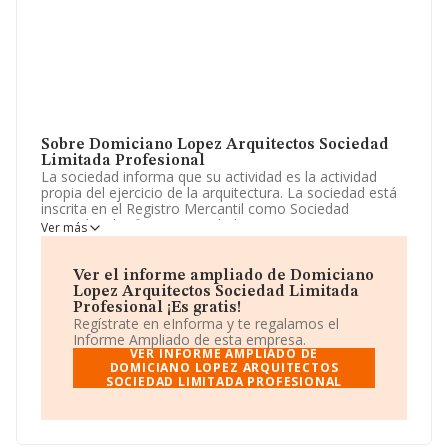
Sobre Domiciano Lopez Arquitectos Sociedad
Limitada Profesional
La sociedad informa que su actividad es la actividad
propia del ejercicio de la arquitectura. La sociedad está
inscrita en el Registro Mercantil como Sociedad
Limitada. Clasifica su actividad CNAE como 'Servicios
Ver más
técnicos de arquitectura', código 7111. La empresa no
tiene actividad en mercados exteriores.
Ver el informe ampliado de Domiciano
La plantilla ha crecido un 92.233.720.368.547.760% y
Lopez Arquitectos Sociedad Limitada
teniendo en cuenta la información a disposición de
Profesional ¡Es gratis!
INFORMA, ha contado con un número de empleados
Regístrate en eInforma y te regalamos el
inferior a la media de sector.
Informe Ampliado de esta empresa.
VER INFORME AMPLIADO DE
El correo electrónico es
DOMICIANO LOPEZ ARQUITECTOS
domiciano@coacm.es
.
SOCIEDAD LIMITADA PROFESIONAL
La compañía
Domiciano López Arquitectos
Sociedad Limitada Profesional
, con CIF B02391050,
tiene domicilio fiscal en Calle El Derecho Ba núm. 18,