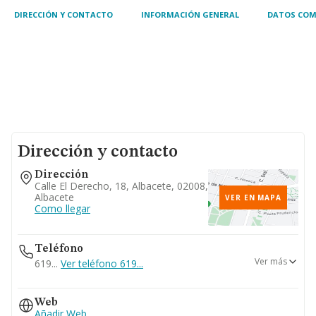
DIRECCIÓN Y CONTACTO
INFORMACIÓN GENERAL
DATOS COM
Dirección y contacto
Dirección
Calle El Derecho, 18, Albacete, 02008,
Albacete
VER EN MAPA
Como llegar
Teléfono
Ver más
619...
Ver teléfono 619...
967191269
Web
Añadir Web