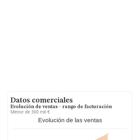
(02008), en el municipio de Albacete, Castilla-la Mancha.
En relación con el sector y disponiendo de los datos de
hasta 20.642 empresas, a nivel nacional la facturación
asciende a 2.682 millones de euros y en 2024 la media
de facturación de ventas entre todas las compañías
alcanza los 129 mil euros. Por último, con el fin de
ampliar la información relativa al ámbito de la empresa,
la media de empleados es de 2. La antigüedad alcanza
los 17 años desde la constitución.
Datos comerciales
Evolución de ventas - rango de facturación
Menor de 300 mil €
Evolución de las ventas