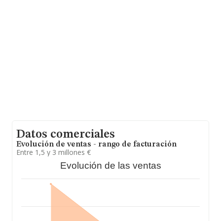
empresas pertenecientes al sector, en el ámbito
nacional la facturación alcanza la cifra de 1.622 millones
de euros y se calcula un promedio de facturación de
762 mil euros entre todas las compañías. Teniendo en
cuenta la información sobre Murcia, en la base de datos
INFORMA constan 65 empresas, cuyas ventas en 2025
han alcanzado los 161 millones de euros. Por último,
con el fin de ampliar la información relativa al ámbito de
la empresa, la media de antigüedad desde la
constitución es de 21 años. Los empleados de media
son 2.
Datos comerciales
Evolución de ventas - rango de facturación
Entre 1,5 y 3 millones €
Evolución de las ventas