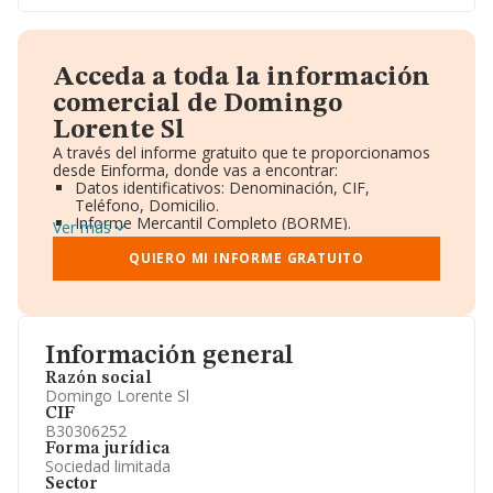
Acceda a toda la información
comercial de Domingo
Lorente Sl
A través del informe gratuito que te proporcionamos
desde Einforma, donde vas a encontrar:
Datos identificativos: Denominación, CIF,
Teléfono, Domicilio.
Informe Mercantil Completo (BORME).
Ver más
Gráficos de Evolución Ventas y Empleados.
Consejo de Administración y Administradores.
QUIERO MI INFORME GRATUITO
Directivos y Ejecutivos.
Accionistas.
Participaciones y Vinculaciones en otras empresas.
Artículos de prensa publicados sobre la empresa.
Información oficial y registral complementaria.
Información general
Razón social
Domingo Lorente Sl
CIF
B30306252
Forma jurídica
Sociedad limitada
Sector