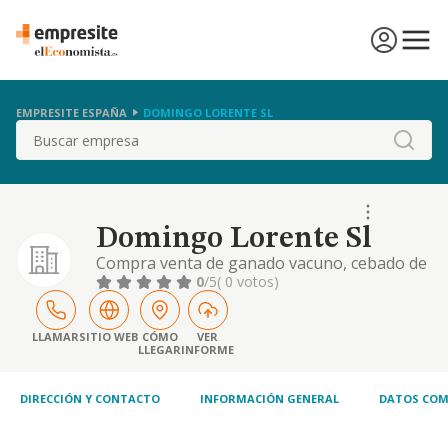
EMPRESITE ESPAÑA
DOMINGO LORENTE SL
Buscar
Domingo Lorente Sl
Compra venta de ganado vacuno, cebado de
ganado vacuno y elaboracion de piensos
0
/5
( 0 votos)
compuestos de cualquier clase. directa e
indirectamente
LLAMAR
SITIO WEB
CÓMO
VER
LLEGAR
INFORME
DIRECCIÓN Y CONTACTO
INFORMACIÓN GENERAL
DATOS COM