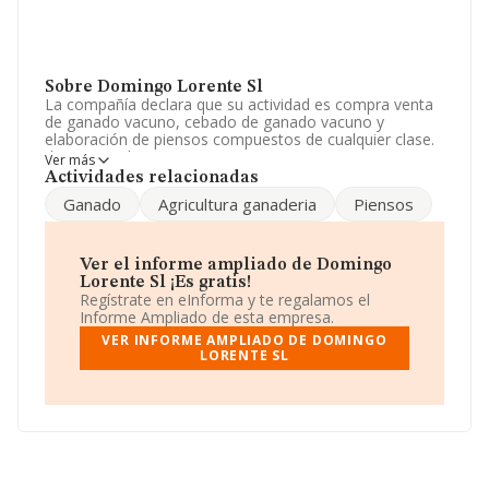
Sobre Domingo Lorente Sl
La compañía declara que su actividad es compra venta
de ganado vacuno, cebado de ganado vacuno y
elaboración de piensos compuestos de cualquier clase.
directa e indirectamente. La empresa aparece inscrita
Ver más
en el Registro Mercantil como Sociedad Limitada. La
Actividades relacionadas
actividad de referencia CNAE corresponde a
Ganado
Agricultura ganaderia
Piensos
'Explotación de otro ganado bovino y búfalos', cuyo
Código es 0142. No realiza actividad de importación y/o
exportación.
Ver el informe ampliado de Domingo
El número de empleados ha disminuido un 33% y según
Lorente Sl ¡Es gratis!
los datos a disposición de INFORMA, ha tenido un
Regístrate en eInforma y te regalamos el
número de empleados por debajo de la media de
Informe Ampliado de esta empresa.
sector.
VER INFORME AMPLIADO DE DOMINGO
LORENTE SL
Para llamar las oficinas se puede hacer a través del
número 968928510.
La sociedad
Domingo Lorente S.L
, NIF B30306252,
tiene domicilio fiscal en Lugar Puente Botero, (30800),
Lorca, Murcia.
Con los datos a disposición de INFORMA sobre 2.128