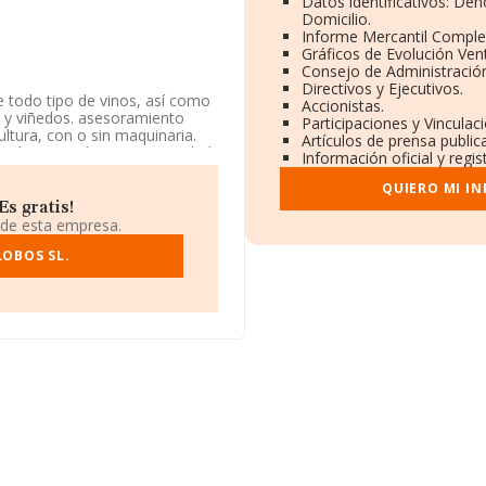
Datos identificativos: De
Domicilio.
Informe Mercantil Compl
Gráficos de Evolución Ven
Consejo de Administración
Directivos y Ejecutivos.
e todo tipo de vinos, así como
Accionistas.
es y viñedos. asesoramiento
Participaciones y Vincula
cultura, con o sin maquinaria.
Artículos de prensa publi
 está registrada como Sociedad
Información oficial y regi
 no tiene actividad en mercados
QUIERO MI I
s gratis!
icilio social establecido en
 de esta empresa.
uero, en Burgos, Castilla-león.
LOBOS SL.
558 empresas, en el ámbito
s y la media de facturación de
or último, con el fin de
leados de media son 5. La