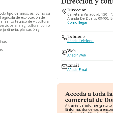
Dirección y con
Dirección
todo tipo de vinos, así como su
Carretera Valladolid, 130 - 
d agrícola de explotación de
Aranda De Duero, 09400, B
amiento técnico de viticultura
Como llegar
ervicios a la agricultura, con o
e jardinería, plantación y
Teléfono
Añadir Teléfono
vinos
os
Web
Añadir Web
Email
Añadir Email
Acceda a toda l
comercial de Do
A través del informe gratuit
Einforma, donde vas a encont