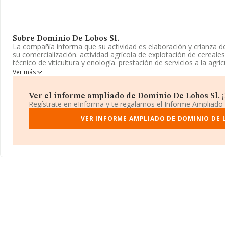
Sobre Dominio De Lobos Sl.
La compañía informa que su actividad es elaboración y crianza d
su comercialización. actividad agrícola de explotación de cereal
técnico de viticultura y enología. prestación de servicios a la agri
trabajos de jardinería, plantación y mantenimiento. La sociedad
Ver más
Limitada. Tiene CNAE: 1102 - 'Elaboración de vinos'. La empresa
exteriores.
Ver el informe ampliado de Dominio De Lobos Sl. ¡E
La sociedad
Dominio de Lobos S.L
, CIF B26837161, tiene su dom
Regístrate en eInforma y te regalamos el Informe Ampliado
Carretera Valladolid núm. 130 Nav 5 Pta 10, (09400), Aranda De D
VER INFORME AMPLIADO DE DOMINIO DE 
En relación con el sector y disponiendo de los datos de hasta 5.
nacional la facturación alcanza la cifra de 8.129 millones de euro
ventas entre todas las compañías alcanza los 1 millón de euros. P
ampliar la información relativa al ámbito de la empresa, los emp
antigüedad alcanza los 24 años desde la constitución.