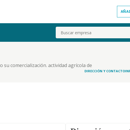
AÑA
Buscar
.
o su comercialización. actividad agrícola de
cnico de viticultura y enología. prestación de
DIRECCIÓN Y CONTACTO
IN
abajos de jardinería, plantación y mantenimiento