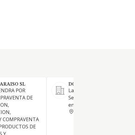
ARAISO SL
DOMINIO DE CALOGIA SL.
ENDRA POR
La elaboración y crianza de vi
MPRAVENTA DE
Servicios de asesoría técnica 
ION,
enología a bodegas
BURGOS
ION,
 Y COMPRAVENTA
 PRODUCTOS DE
S Y