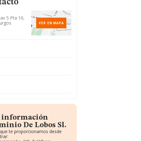
tacto
Nav 5 Pta 10,
urgos
VER EN MAPA
a información
minio De Lobos Sl.
o que te proporcionamos desde
rar: