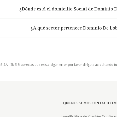
¿Dónde está el domicilio Social de Dominio D
¿A qué sector pertenece Dominio De Lob
.A. (SME) Si aprecias que existe algún error por favor dirígete acreditando t
QUIENES SOMOS
CONTACTO EM
Legal
Politica de Cookies
Configur