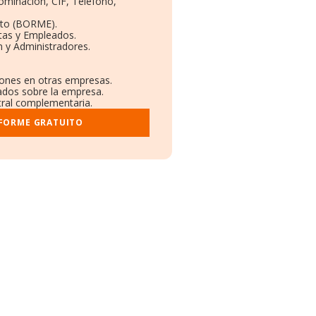
nominación, CIF, Teléfono,
eto (BORME).
tas y Empleados.
 y Administradores.
ciones en otras empresas.
cados sobre la empresa.
stral complementaria.
NFORME GRATUITO