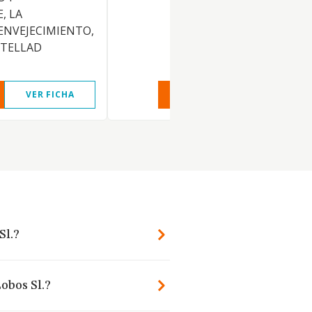
, LA
ENVEJECIMIENTO,
OTELLAD
VER FICHA
VER INFORME
VER FIC
Sl.?
obos Sl.?