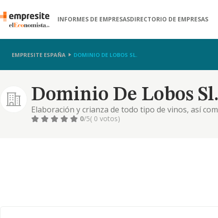
INFORMES DE EMPRESAS
DIRECTORIO DE EMPRESAS
EMPRESITE ESPAÑA
DOMINIO DE LOBOS SL.
Dominio De Lobos Sl
Elaboración y crianza de todo tipo de vinos, así com
explotación de cereales y viñedos. asesoramiento té
0
/5
( 0 votos)
servicios a la agricultura, con o sin maquinaria. tr