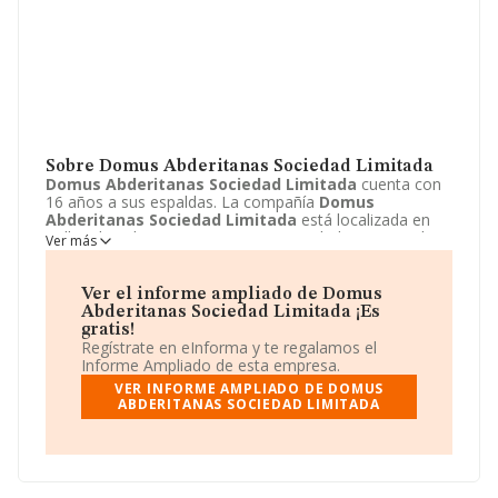
Sobre Domus Abderitanas Sociedad Limitada
Domus Abderitanas Sociedad Limitada
cuenta con
16 años a sus espaldas. La compañía
Domus
Abderitanas Sociedad Limitada
está localizada en
Calle Educador, 4 - PISO 3 A. Su actividad CNAE se ubica
Ver más
dentro de 6812 - Promoción inmobiliaria.
Domus
Abderitanas Sociedad Limitada
tiene un modelo de
sociedad Sociedad limitada.
Ver el informe ampliado de Domus
Abderitanas Sociedad Limitada ¡Es
gratis!
Regístrate en eInforma y te regalamos el
Informe Ampliado de esta empresa.
VER INFORME AMPLIADO DE DOMUS
ABDERITANAS SOCIEDAD LIMITADA