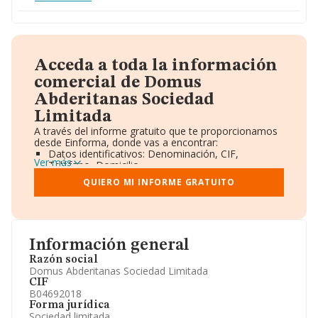
Acceda a toda la información
comercial de Domus
Abderitanas Sociedad
Limitada
A través del informe gratuito que te proporcionamos
desde Einforma, donde vas a encontrar:
Datos identificativos: Denominación, CIF,
Ver más
Teléfono, Domicilio.
Informe Mercantil Completo (BORME).
QUIERO MI INFORME GRATUITO
Gráficos de Evolución Ventas y Empleados.
Consejo de Administración y Administradores.
Directivos y Ejecutivos.
Accionistas.
Participaciones y Vinculaciones en otras empresas.
Información general
Artículos de prensa publicados sobre la empresa.
Información oficial y registral complementaria.
Razón social
Domus Abderitanas Sociedad Limitada
CIF
B04692018
Forma jurídica
Sociedad limitada