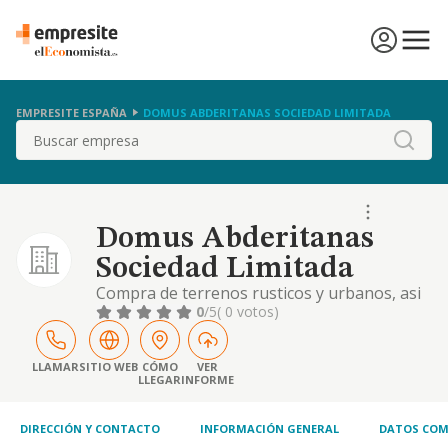
EMPRESITE ESPAÑA
DOMUS ABDERITANAS SOCIEDAD LIMITADA
Buscar
Domus Abderitanas
Sociedad Limitada
Compra de terrenos rusticos y urbanos, asi
como su arriendo. construccion de viviendas,
0
/5
( 0 votos)
locales, naves industriales, reparcelaciones y
urbanizaciones. compra y venta de fincas
rusticas y urbanas, y su explotacion, por
LLAMAR
SITIO WEB
CÓMO
VER
LLEGAR
INFORME
cualquier medio, incluso por el sistema de
arriendo.
DIRECCIÓN Y CONTACTO
INFORMACIÓN GENERAL
DATOS COM