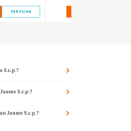
VER FICHA
VER INFORME
VER FIC
 S.c.p.?
 Jaume S.c.p.?
an Jaume S.c.p.?