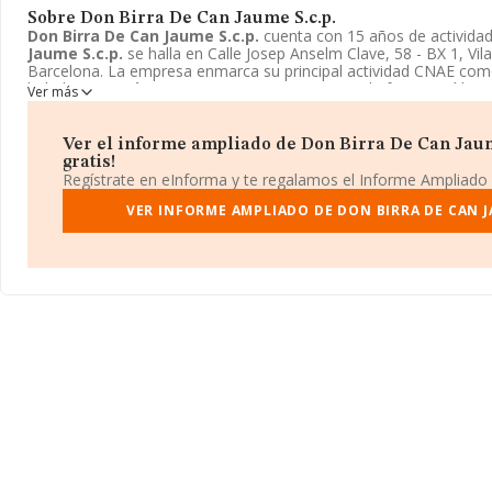
Sobre Don Birra De Can Jaume S.c.p.
Don Birra De Can Jaume S.c.p.
cuenta con 15 años de activida
Jaume S.c.p.
se halla en Calle Josep Anselm Clave, 58 - BX 1, Vila
Barcelona. La empresa enmarca su principal actividad CNAE como
bebidas.
Don Birra De Can Jaume S.c.p.
toma la forma jurídica d
Ver más
Ver el informe ampliado de Don Birra De Can Jaume
gratis!
Regístrate en eInforma y te regalamos el Informe Ampliado
VER INFORME AMPLIADO DE DON BIRRA DE CAN J