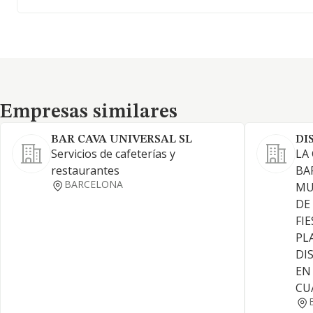
Empresas similares
Empresas similares
BAR CAVA UNIVERSAL SL
DI
Servicios de cafeterías y
LA
restaurantes
BA
BARCELONA
MU
DE
FI
PL
DI
EN
CUA