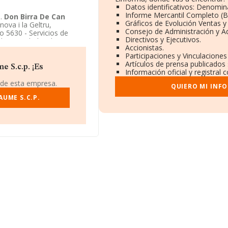
Datos identificativos: Denomina
Informe Mercantil Completo (
d.
Don Birra De Can
Gráficos de Evolución Ventas 
nova i la Geltru,
Consejo de Administración y A
 5630 - Servicios de
Directivos y Ejecutivos.
e Sociedad civil.
Accionistas.
Participaciones y Vinculacione
Artículos de prensa publicados
 S.c.p. ¡Es
Información oficial y registral
 de esta empresa.
QUIERO MI INF
AUME S.C.P.