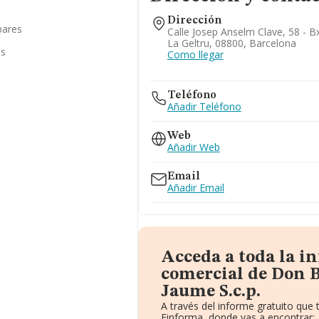
Dirección
bares
Calle Josep Anselm Clave, 58 - Bx
La Geltru, 08800, Barcelona
as
Como llegar
Teléfono
Añadir Teléfono
Web
Añadir Web
Email
Añadir Email
Acceda a toda la i
comercial de Don 
Jaume S.c.p.
A través del informe gratuito qu
Einforma, donde vas a encontrar: