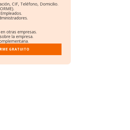
ción, CIF, Teléfono, Domicilio.
BORME).
y Empleados.
dministradores.
s en otras empresas.
 sobre la empresa.
 complementaria.
ORME GRATUITO