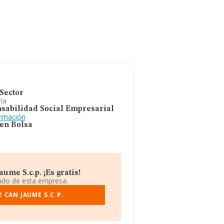
Sector
ía
sabilidad Social Empresarial
ormación
 en Bolsa
me S.c.p. ¡Es gratis!
iado de esta empresa.
 CAN JAUME S.C.P.