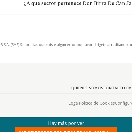
¿A qué sector pertenece Don Birra De Can Ja
.A. (SME) Si aprecias que existe algún error por favor dirígete acreditando t
QUIENES SOMOS
CONTACTO EM
Legal
Politica de Cookies
Configur
Hay más por ver