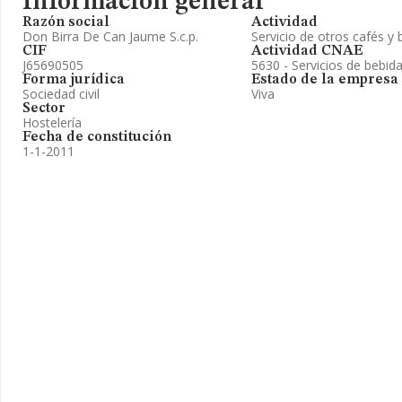
Información general
Razón social
Actividad
Don Birra De Can Jaume S.c.p.
Servicio de otros cafés y 
CIF
Actividad CNAE
J65690505
5630 - Servicios de bebid
Forma jurídica
Estado de la empresa
Sociedad civil
Viva
Sector
Hostelería
Fecha de constitución
1-1-2011