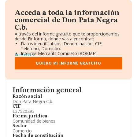
Acceda a toda la información
comercial de Don Pata Negra
C.b.
A través del informe gratuito que te proporcionamos
desde Einforma, donde vas a encontrar:
Datos identificativos: Denominación, CIF,
Teléfono, Domicilio.
Informe Mercantil Completo (BORME).
Ver más
Gráficos de Evolución Ventas y Empleados.
Consejo de Administración y Administradores.
QUIERO MI INFORME GRATUITO
Directivos y Ejecutivos.
Accionistas.
Participaciones y Vinculaciones en otras empresas.
Artículos de prensa publicados sobre la empresa.
Información oficial y registral complementaria.
Información general
Razón social
Don Pata Negra C.b.
CIF
E37520293
Forma jurídica
Comunidad de bienes
Sector
Comercio
Fecha de constitución