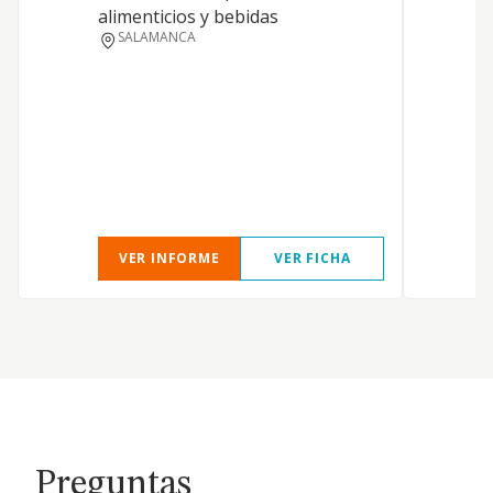
alimenticios y bebidas
d
SALAMANCA
m
c
p
c
a
VER INFORME
VER FICHA
Preguntas