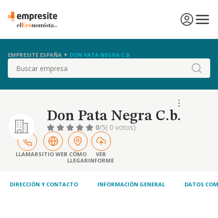
EMPRESITE ESPAÑA
DON PATA NEGRA C.B.
Buscar
Don Pata Negra C.b.
0
/5
( 0 votos)
LLAMAR
SITIO WEB
CÓMO
VER
LLEGAR
INFORME
DIRECCIÓN Y CONTACTO
INFORMACIÓN GENERAL
DATOS COM