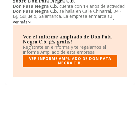
Sobre Don Pata Negra C.b.
Don Pata Negra C.b.
cuenta con 14 años de actividad.
Don Pata Negra C.b.
se halla en Calle Chinarral, 34 -
BJ, Guijuelo, Salamanca. La empresa enmarca su
principal actividad CNAE como 4639 - Comercio al por
Ver más
mayor, no especializado, de productos alimenticios,
bebidas y tabaco.
Don Pata Negra C.b.
toma la forma
jurídica de Comunidad de bienes.
Ver el informe ampliado de Don Pata
Negra C.b. ¡Es gratis!
Regístrate en eInforma y te regalamos el
Informe Ampliado de esta empresa.
VER INFORME AMPLIADO DE DON PATA
NEGRA C.B.