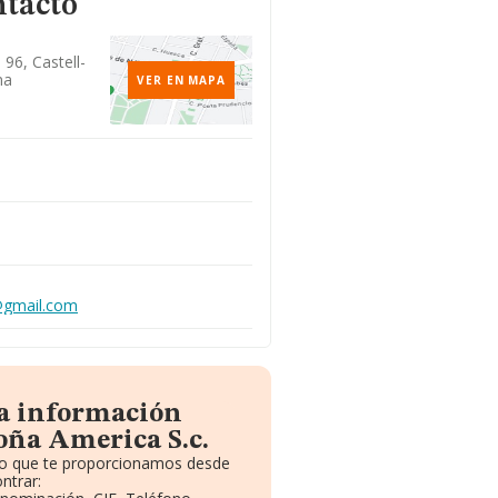
ntacto
 96, Castell-
na
VER EN MAPA
@gmail.com
la información
oña America S.c.
ito que te proporcionamos desde
ntrar: