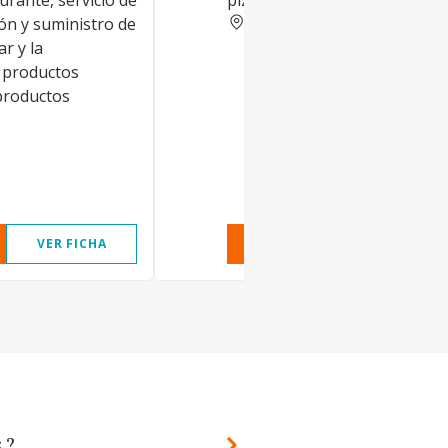
urante, servicio de
pizzería
GERONA
ión y suministro de
r y la
 productos
productos
VER FICHA
VER INFORME
VER FIC
.?