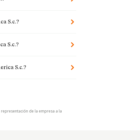
ca S.c.?
a S.c.?
rica S.c.?
u representación de la empresa a la