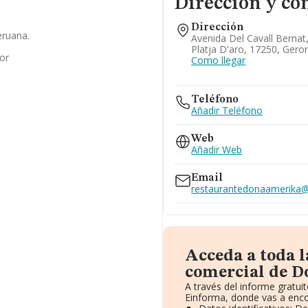
Dirección y co
Dirección
eruana.
Avenida Del Cavall Bernat,
Platja D'aro, 17250, Gero
or
Como llegar
Teléfono
Añadir Teléfono
Web
Añadir Web
Email
restaurantedonaamerika
Acceda a toda 
comercial de D
A través del informe gratu
Einforma, donde vas a enco