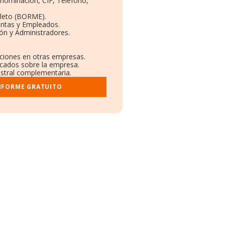
enominación, CIF, Teléfono,
leto (BORME).
entas y Empleados.
ón y Administradores.
aciones en otras empresas.
icados sobre la empresa.
gistral complementaria.
INFORME GRATUITO