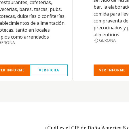
servicio de resta
restaurantes, cafeterías,
bar, la elaborac
vecerías, bares, tascas, pubs,
comida para lleva
cotecas, dulcerías o confiterías,
compraventa de
ablecimientos de alimentación,
precocinados y 
otecas, tanto en locales
alimenticios
opios como arrendados
GERONA
GERONA
VER INFORME
VER FICHA
VER INFORME
¿Cuál es el CIF de Doña America S.c