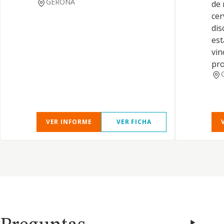
GERONA
de 
cer
dis
est
vin
pr
VER INFORME
VER FICHA