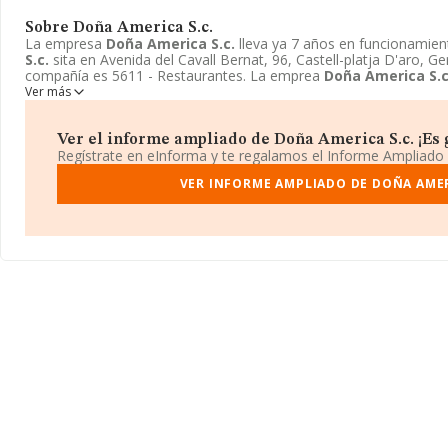
Sobre Doña America S.c.
La empresa
Doña America S.c.
lleva ya 7 años en funcionamie
S.c.
sita en Avenida del Cavall Bernat, 96, Castell-platja D'aro, G
compañía es 5611 - Restaurantes. La emprea
Doña America S.c
Ver más
Ver el informe ampliado de Doña America S.c. ¡Es g
Regístrate en eInforma y te regalamos el Informe Ampliado
VER INFORME AMPLIADO DE DOÑA AMER