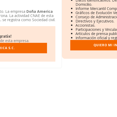
Datos identificativos: D
Domicilio.
Informe Mercantil Comp
nto. La empresa
Doña America
Gráficos de Evolución V
erona. La actividad CNAE de esta
Consejo de Administraci
.
se registra como Sociedad civil.
Directivos y Ejecutivos.
Accionistas.
Participaciones y Vincul
Artículos de prensa publ
ratis!
Información oficial y re
 de esta empresa.
QUIERO MI 
ICA S.C.