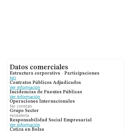
ampliar la información relativa al ámbito de la empresa,
la media de empleados es de 2; la media de antigüedad
desde la constitución es de 16 años.
Datos comerciales
Estructura corporativa - Participaciones
NO
Contratos Públicos Adjudicados
Ver Información
Incidencias de Fuentes Públicas
Ver Información
Operaciones Internacionales
No constan
Grupo Sector
Hostelería
Responsabilidad Social Empresarial
Ver Información
Cotiza en Bolsa