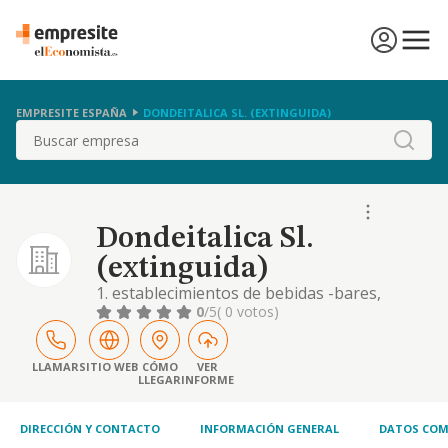
EMPRESITE ESPAÑA
DONDEITALICA SL. (EXTINGUIDA)
Buscar
Dondeitalica Sl.
(extinguida)
1. establecimientos de bebidas -bares,
cafeterías, pubs y demás establecimientos
0
/5
( 0 votos)
de restauración- 2. otras actividades
recreativas y de entretenimiento -juegos de
billar, pin-pon, bolos, dardos, futbolín y
LLAMAR
SITIO WEB
CÓMO
VER
LLEGAR
INFORME
otros
DIRECCIÓN Y CONTACTO
INFORMACIÓN GENERAL
DATOS COM