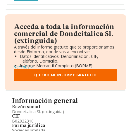
Acceda a toda la información
comercial de Dondeitalica Sl.
(extinguida)
A través del informe gratuito que te proporcionamos
desde Einforma, donde vas a encontrar:
Datos identificativos: Denominación, CIF,
Teléfono, Domicilio.
Informe Mercantil Completo (BORME).
Ver más
Gráficos de Evolución Ventas y Empleados.
Consejo de Administración y Administradores.
QUIERO MI INFORME GRATUITO
Directivos y Ejecutivos.
Accionistas.
Participaciones y Vinculaciones en otras empresas.
Artículos de prensa publicados sobre la empresa.
Información oficial y registral complementaria.
Información general
Razón social
Dondeitalica Sl. (extinguida)
CIF
B02822310
Forma jurídica
Sociedad limitada