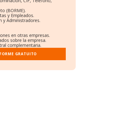
nominación, CIF, Teléfono,
eto (BORME).
ntas y Empleados.
n y Administradores.
ciones en otras empresas.
cados sobre la empresa.
stral complementaria.
NFORME GRATUITO