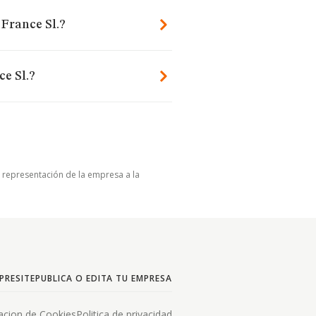
France Sl.?
e Sl.?
u representación de la empresa a la
PRESITE
PUBLICA O EDITA TU EMPRESA
acion de Cookies
Politica de privacidad