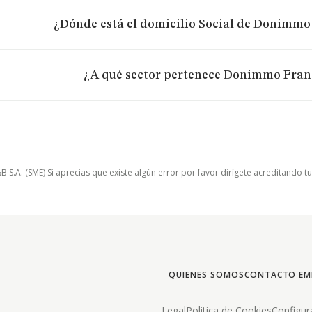
¿Dónde está el domicilio Social de Donimmo 
¿A qué sector pertenece Donimmo Franc
.A. (SME) Si aprecias que existe algún error por favor dirígete acreditando t
QUIENES SOMOS
CONTACTO EM
Legal
Politica de Cookies
Configur