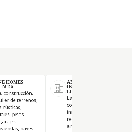
INE HOMES
AMPURDANESA DE INICIAT
ITADA.
INMOBILIARIAS SOCIEDAD
LIMITADA
, construcción,
La Sociedad tiene por objeto 
iler de terrenos,
compraventa de bienes mueb
s rústicas,
inmuebles, incluidos derecho
ales, pisos,
reales, su adquisición y cesió
garajes,
arrendamientos o
iviendas, naves