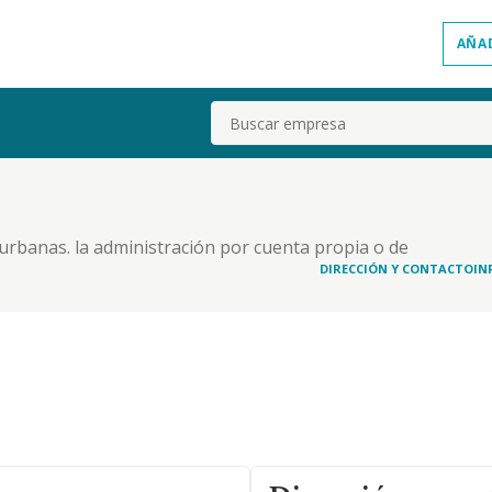
AÑA
Buscar
y urbanas. la administración por cuenta propia o de
es, así como el arrendamiento no financiero de
DIRECCIÓN Y CONTACTO
IN