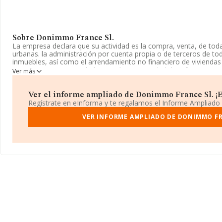
Sobre Donimmo France Sl.
La empresa declara que su actividad es la compra, venta, de toda 
urbanas. la administración por cuenta propia o de terceros de to
inmuebles, así como el arrendamiento no financiero de viviendas 
empresa es una Sociedad Limitada. La actividad de referencia 
Ver más
cuyo Código es 6811. No realiza actividad de importación y/o exp
La compañía
Donimmo France S.L
, B55304638, se encuentra en
Ver el informe ampliado de Donimmo France Sl. ¡Es
(17480), en el municipio de Roses, Girona, Cataluña.
Regístrate en eInforma y te regalamos el Informe Ampliado
Con los datos a disposición de INFORMA sobre 67.991 empresas p
VER INFORME AMPLIADO DE DONIMMO FR
facturación en el ámbito nacional alcanza los 7.139 millones de e
facturación de ventas entre todas las compañías asciende a los 
cuenta la información sobre Girona, en la base de datos INFO
ventas de 25 millones de euros. Con el fin de ampliar la informaci
media de empleados de las empresas es de 1; la antigüedad alca
constitución.