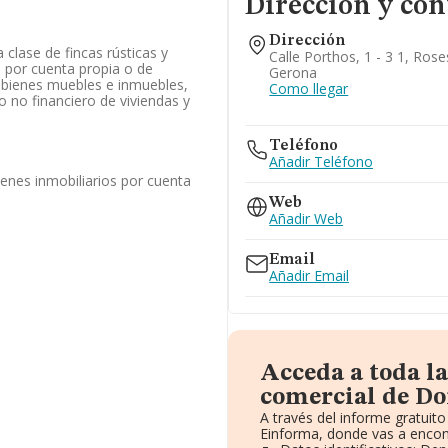
Dirección y con
Dirección
clase de fincas rústicas y
Calle Porthos, 1 - 3 1, Rose
n por cuenta propia o de
Gerona
 bienes muebles e inmuebles,
Como llegar
 no financiero de viviendas y
Teléfono
Añadir Teléfono
enes inmobiliarios por cuenta
Web
Añadir Web
Email
Añadir Email
Acceda a toda l
comercial de D
A través del informe gratui
Einforma, donde vas a encon