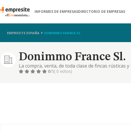
INFORMES DE EMPRESAS
DIRECTORIO DE EMPRESAS
EMPRESITE ESPAÑA
DONIMMO FRANCE SL.
Donimmo France Sl.
La compra, venta, de toda clase de fincas rústicas 
terceros de toda clase de bienes muebles e inmuebl
0
/5
( 0 votos)
viviendas y locales de todas clases