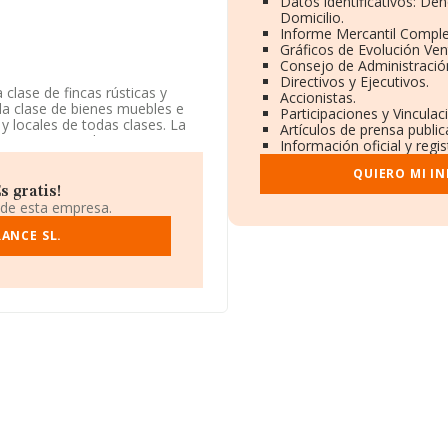
Datos identificativos: De
Domicilio.
Informe Mercantil Compl
Gráficos de Evolución Ve
Consejo de Administració
Directivos y Ejecutivos.
clase de fincas rústicas y
Accionistas.
da clase de bienes muebles e
Participaciones y Vincula
y locales de todas clases. La
Artículos de prensa publi
CNAE corresponde a '%cnae%',
Información oficial y regi
ortación.
QUIERO MI I
 Calle Porthos núm. 1 3 1,
 gratis!
 de esta empresa.
ertenecientes al sector, la
ANCE SL.
uros y el promedio de la
105 mil euros. Teniendo en
RMA constan 1206 empresas, con
ón relativa a las compañías, la
nza los 13 años desde la