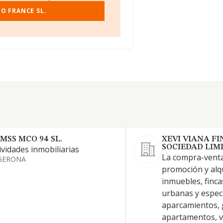
O FRANCE SL.
IMSS MCO 94 SL.
XEVI VIANA F
SOCIEDAD LIM
ividades inmobiliarias
La compra-venta
GERONA
promoción y alqu
inmuebles, finca
urbanas y especi
aparcamientos, 
apartamentos, v