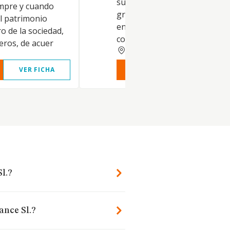
subarrendamiento, pudiendo
empre y cuando
gravarlos, aportarlos y ceder
l patrimonio
en todo o en parte, la
o de la sociedad,
construcción de edificios.
eros, de acuer
GERONA
VER FICHA
VER INFORME
VER FIC
l.?
ance Sl.?