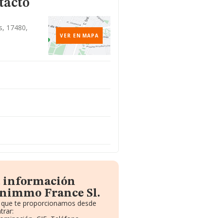
tacto
s, 17480,
VER EN MAPA
a información
onimmo France Sl.
to que te proporcionamos desde
trar: