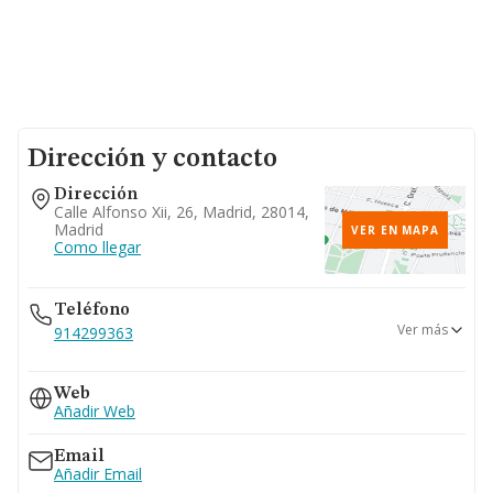
Dirección y contacto
Dirección
Calle Alfonso Xii, 26, Madrid, 28014,
Madrid
VER EN MAPA
Como llegar
Teléfono
Ver más
914299363
914290413
Web
914293439
Añadir Web
914119264
Email
Añadir Email