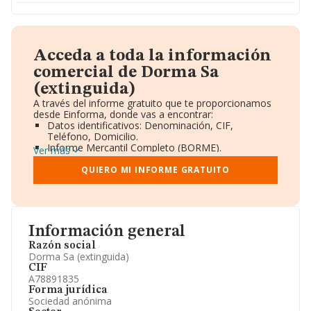
Acceda a toda la información
comercial de Dorma Sa
(extinguida)
A través del informe gratuito que te proporcionamos
desde Einforma, donde vas a encontrar:
Datos identificativos: Denominación, CIF,
Teléfono, Domicilio.
Informe Mercantil Completo (BORME).
Ver más
Gráficos de Evolución Ventas y Empleados.
Consejo de Administración y Administradores.
QUIERO MI INFORME GRATUITO
Directivos y Ejecutivos.
Accionistas.
Participaciones y Vinculaciones en otras empresas.
Artículos de prensa publicados sobre la empresa.
Información oficial y registral complementaria.
Información general
Razón social
Dorma Sa (extinguida)
CIF
A78891835
Forma jurídica
Sociedad anónima