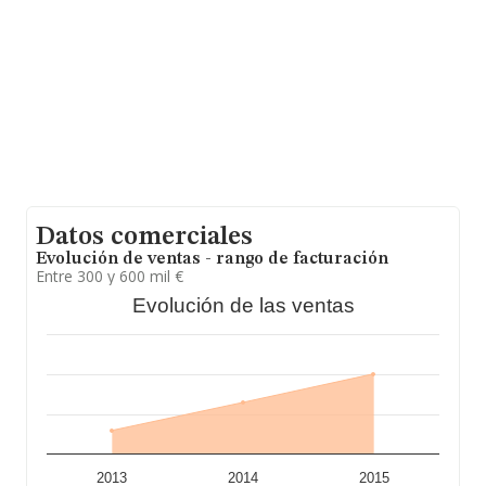
promedio de la facturación de ventas entre todas las
compañías asciende a los 171 mil euros. Teniendo en
cuenta la información sobre Madrid, en la base de datos
de INFORMA aparecen 28640 empresas, cuyas ventas
en 2015 han alcanzado los 9.891 millones de euros. Con
el fin de ampliar la información relativa a las compañías,
la antigüedad desde la constitución es de 24 años. Los
empleados de media son 1.
Datos comerciales
Evolución de ventas - rango de facturación
Entre 300 y 600 mil €
Evolución de las ventas
2013
2014
2015