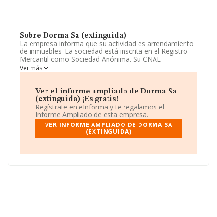
Sobre Dorma Sa (extinguida)
La empresa informa que su actividad es arrendamiento
de inmuebles. La sociedad está inscrita en el Registro
Mercantil como Sociedad Anónima. Su CNAE
corresponde a 6820 con código 'Alquiler de bienes
Ver más
inmobiliarios por cuenta propia'. La sociedad no tiene
actividad en mercados exteriores.
Ver el informe ampliado de Dorma Sa
No ha habido variación en cuanto al número de
(extinguida) ¡Es gratis!
empleados con respecto al 2014 y atendiendo a los
Regístrate en eInforma y te regalamos el
datos disponibles en INFORMA, ese número ha estado
Informe Ampliado de esta empresa.
por encima de la media de sector.
VER INFORME AMPLIADO DE DORMA SA
(EXTINGUIDA)
Es posible ponerse en contacto con la empresa a través
del teléfono 914299363.
La sociedad española
Dorma S.A (extinguida)
,
A78891835, tiene su domicilio social establecido en
Calle Alfonso Xii núm. 26, (28014), en el municipio de
Madrid, Madrid.
En relación con el sector y disponiendo de los datos de
hasta 132.555 empresas, la facturación en el ámbito
nacional alcanza los 22.737 millones de euros y el