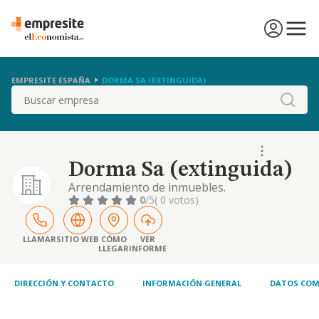
EMPRESITE ESPAÑA
DORMA SA (EXTINGUIDA)
Buscar
Dorma Sa (extinguida)
Arrendamiento de inmuebles.
0
/5
( 0 votos)
LLAMAR
SITIO WEB
CÓMO
VER
LLEGAR
INFORME
DIRECCIÓN Y CONTACTO
INFORMACIÓN GENERAL
DATOS COM