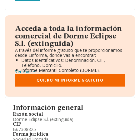
Acceda a toda la información
comercial de Dorme Eclipse
S.l. (extinguida)
A través del informe gratuito que te proporcionamos
desde Einforma, donde vas a encontrar:
Datos identificativos: Denominación, CIF,
Teléfono, Domicilio.
Informe Mercantil Completo (BORME).
Ver más
Gráficos de Evolución Ventas y Empleados.
Consejo de Administración y Administradores.
QUIERO MI INFORME GRATUITO
Directivos y Ejecutivos.
Accionistas.
Participaciones y Vinculaciones en otras empresas.
Artículos de prensa publicados sobre la empresa.
Información oficial y registral complementaria.
Información general
Razón social
Dorme Eclipse S.l. (extinguida)
CIF
B67308825
Forma jurídica
Sociedad limitada