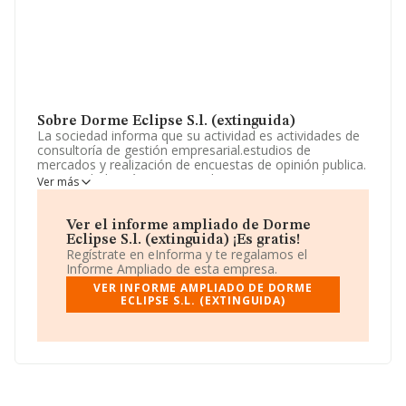
Sobre Dorme Eclipse S.l. (extinguida)
La sociedad informa que su actividad es actividades de
consultoría de gestión empresarial.estudios de
mercados y realización de encuestas de opinión publica.
La sociedad está inscrita en el Registro Mercantil como
Ver más
Sociedad Limitada. Su actividad CNAE es '%cnae%' con
código 7020. La compañía no tiene actividad en
mercados exteriores.
Ver el informe ampliado de Dorme
Eclipse S.l. (extinguida) ¡Es gratis!
La sociedad
Dorme Eclipse S.L. (extinguida)
,
Regístrate en eInforma y te regalamos el
B67308825, está situada en Avenida Diagonal núm. 704
Informe Ampliado de esta empresa.
P. 6 Pta. 2, (08034), en el municipio de Barcelona,
VER INFORME AMPLIADO DE DORME
Cataluña.
ECLIPSE S.L. (EXTINGUIDA)
Con los datos a disposición de INFORMA sobre 72.271
empresas pertenecientes al sector, en el ámbito
nacional la facturación alcanza la cifra de 15.184
millones de euros y el promedio de la facturación de
ventas entre todas las compañías asciende a los 210 mil
euros. Con el fin de ampliar la información relativa a las