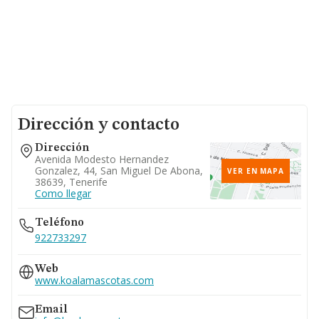
Dirección y contacto
Dirección
Avenida Modesto Hernandez
Gonzalez, 44, San Miguel De Abona,
VER EN MAPA
38639, Tenerife
Como llegar
Teléfono
922733297
Web
www.koalamascotas.com
Email