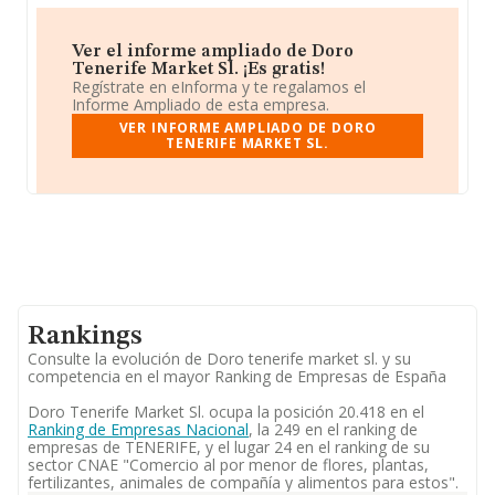
compañía y alimentos para los mismos en
establecimientos especializados. cnae 4776. b) otras
actividades veterinarias cnae 7500. c) otros servicios
Ver el informe ampliado de Doro
personales n.c.o.p. cnae 9609. d) otras. Se ha
Tenerife Market Sl. ¡Es gratis!
posicionado más abajo en el ranking de sectores frente
Regístrate en eInforma y te regalamos el
al 2023. En cuanto a la posición en el ranking nacional,
Informe Ampliado de esta empresa.
la empresa ha perdido posiciones frente al 2023.
VER INFORME AMPLIADO DE DORO
TENERIFE MARKET SL.
Rankings
Consulte la evolución de Doro tenerife market sl. y su
competencia en el mayor Ranking de Empresas de España
Doro Tenerife Market Sl. ocupa la posición 20.418 en el
Ranking de Empresas Nacional
, la 249 en el ranking de
empresas de TENERIFE, y el lugar 24 en el ranking de su
sector CNAE "Comercio al por menor de flores, plantas,
fertilizantes, animales de compañía y alimentos para estos".