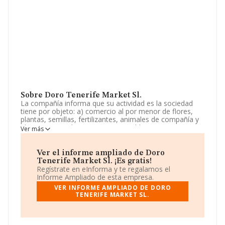
Sobre Doro Tenerife Market Sl.
La compañía informa que su actividad es la sociedad
tiene por objeto: a) comercio al por menor de flores,
plantas, semillas, fertilizantes, animales de compañía y
alimentos para los mismos en establecimientos
Ver más
especializados. cnae 4776. b) otras actividades
veterinarias cnae 7500. c) otros servicios personales
n.c.o.p. cnae 9609. d) otras. La sociedad está inscrita en
Ver el informe ampliado de Doro
el Registro Mercantil como Sociedad Limitada. Clasifica
Tenerife Market Sl. ¡Es gratis!
su actividad CNAE como 'Comercio al por menor de
Regístrate en eInforma y te regalamos el
flores, plantas, semillas, fertilizantes, animales de
Informe Ampliado de esta empresa.
compañía y alimentos para los mismos en
VER INFORME AMPLIADO DE DORO
establecimientos especializados', código 4776. La
TENERIFE MARKET SL.
empresa es importadora.
En base a la Recomendación 2003/361/CE de la
Comisión, de 6 de mayo de 2003, sobre la definición de