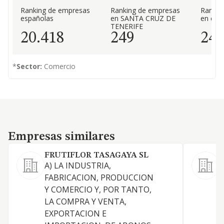
Ranking de empresas
Ranking de empresas
Rankin
españolas
en SANTA CRUZ DE
en el 
TENERIFE
20.418
249
24
*
Sector:
Comercio
Empresas similares
Empresas similares
FRUTIFLOR TASAGAYA SL
S
A) LA INDUSTRIA,
A
FABRICACION, PRODUCCION
t
Y COMERCIO Y, POR TANTO,
s
LA COMPRA Y VENTA,
C
EXPORTACION E
m