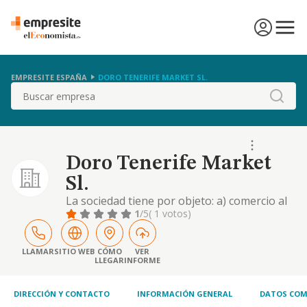
EMPRESITE ESPAÑA
DORO TENERIFE MARKET SL.
Buscar
Doro Tenerife Market
Sl.
La sociedad tiene por objeto: a) comercio al
por menor de flores, plantas, semillas,
1
/5
( 1 votos)
fertilizantes, animales de compañía y
alimentos para los mismos en
establecimientos especializados. cnae 4776.
LLAMAR
SITIO WEB
CÓMO
VER
LLEGAR
INFORME
b) otras actividades veterinarias cnae 7500.
c) otros servicios personales n.c.o.p. cnae
9609. d) otras
DIRECCIÓN Y CONTACTO
INFORMACIÓN GENERAL
DATOS COM