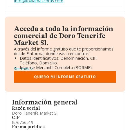
info@koalamascotas.com
Acceda a toda la información
comercial de Doro Tenerife
Market Sl.
A través del informe gratuito que te proporcionamos
desde Einforma, donde vas a encontrar:
Datos identificativos: Denominación, CIF,
Teléfono, Domicilio.
Informe Mercantil Completo (BORME).
Ver más
Gráficos de Evolución Ventas y Empleados.
Consejo de Administración y Administradores.
QUIERO MI INFORME GRATUITO
Directivos y Ejecutivos.
Accionistas.
Participaciones y Vinculaciones en otras empresas.
Artículos de prensa publicados sobre la empresa.
Información oficial y registral complementaria.
Información general
Razón social
Doro Tenerife Market Sl.
CIF
B76756519
Forma jurídica