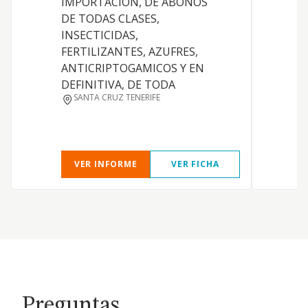
IMPORTACION, DE ABONOS
a
DE TODAS CLASES,
D
INSECTICIDAS,
I
FERTILIZANTES, AZUFRES,
A
ANTICRIPTOGAMICOS Y EN
A
DEFINITIVA, DE TODA
I
SANTA CRUZ TENERIFE
VER INFORME
VER FICHA
Preguntas