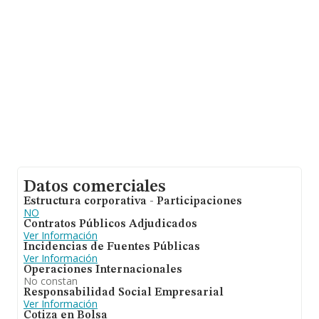
compañías alcanza los 223 mil euros. En relación con la
información de la provincia de Valencia, en la base de
datos de INFORMA aparecen 8125 empresas, con
ventas de 1.449 millones de euros. Finalmente, para
completar los datos de sector la antigüedad alcanza los
12 años desde la constitución. La media de empleados
de las empresas es de 3.
Datos comerciales
Estructura corporativa - Participaciones
NO
Contratos Públicos Adjudicados
Ver Información
Incidencias de Fuentes Públicas
Ver Información
Operaciones Internacionales
No constan
Responsabilidad Social Empresarial
Ver Información
Cotiza en Bolsa