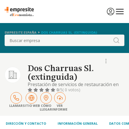
EMPRESITE ESPAÑA
DOS CHARRUAS SL. (EXTINGUIDA)
Buscar
Dos Charruas Sl.
(extinguida)
Prestación de servicios de restauración en
general. siendo el código de clasificación
0
/5
( 0 votos)
nacional de actividades económicas (c.n.a.e.)
de la actividad principal el 56.10. las
actividades integrantes del objeto social,
LLAMAR
SITIO WEB
CÓMO
VER
LLEGAR
INFORME
podrán ser desarrolladas, total o
parcialmente, de modo indirecto, mediante la
titula
DIRECCIÓN Y CONTACTO
INFORMACIÓN GENERAL
DATOS COM