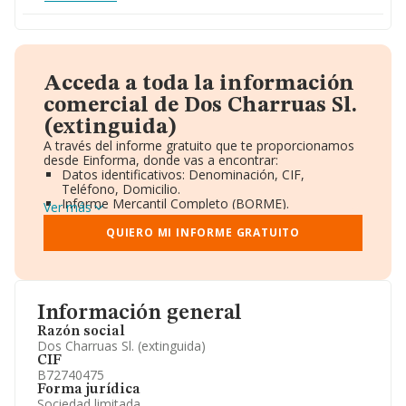
Acceda a toda la información
comercial de Dos Charruas Sl.
(extinguida)
A través del informe gratuito que te proporcionamos
desde Einforma, donde vas a encontrar:
Datos identificativos: Denominación, CIF,
Teléfono, Domicilio.
Informe Mercantil Completo (BORME).
Ver más
Gráficos de Evolución Ventas y Empleados.
Consejo de Administración y Administradores.
QUIERO MI INFORME GRATUITO
Directivos y Ejecutivos.
Accionistas.
Participaciones y Vinculaciones en otras empresas.
Artículos de prensa publicados sobre la empresa.
Información oficial y registral complementaria.
Información general
Razón social
Dos Charruas Sl. (extinguida)
CIF
B72740475
Forma jurídica
Sociedad limitada