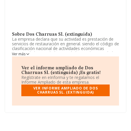
Sobre Dos Charruas Sl. (extinguida)
La empresa declara que su actividad es prestación de
servicios de restauración en general. siendo el código de
clasificación nacional de actividades económicas
(c.n.a.e.) de la actividad principal el 56.10. las actividades
Ver más
integrantes del objeto social, podrán ser desarrolladas,
total o parcialmente, de modo indirecto, mediante la
titula. La empresa aparece inscrita en el Registro
Ver el informe ampliado de Dos
Mercantil como Sociedad Limitada. Tiene CNAE: 5611 -
Charruas Sl. (extinguida) ¡Es gratis!
'%cnae%'. La empresa no tiene actividad en mercados
Regístrate en eInforma y te regalamos el
exteriores.
Informe Ampliado de esta empresa.
VER INFORME AMPLIADO DE DOS
La empresa
Dos Charruas S.L. (extinguida)
,
CHARRUAS SL. (EXTINGUIDA)
B72740475, se encuentra en Paseo Colon Pto.
Deportivo núm. S/N Loc 30 31, (46139), La Pobla De
Farnals, en Valencia, Comunidad Valenciana.
Con los datos a disposición de INFORMA sobre 142.938
empresas pertenecientes al sector, la facturación en el
ámbito nacional alcanza los 31.947 millones de euros y
la media de facturación de ventas entre todas las