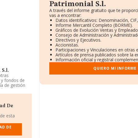
Patrimonial S.l.
A través del informe gratuito que te propo
vas a encontrar:
Datos identificativos: Denominación, CIF,
Informe Mercantil Completo (BORME).
Gráficos de Evolución Ventas y Empleado
Consejo de Administración y Administrad
Directivos y Ejecutivos.
Accionistas.
Participaciones y Vinculaciones en otras
Artículos de prensa publicados sobre la 
Información oficial y registral complemen
QUIERO MI INFORME
S.l.
otras
s y fondos de
ía de gestión
el Registro
 No realiza
dad De
la información
dos inferior a
 de esta
AD DE
trimonial S.L
,
e Nadal núm. 20