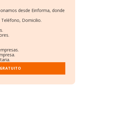
rcionamos desde Einforma, donde
 Teléfono, Domicilio.
s.
ores.
 empresas.
empresa.
taria.
 GRATUITO