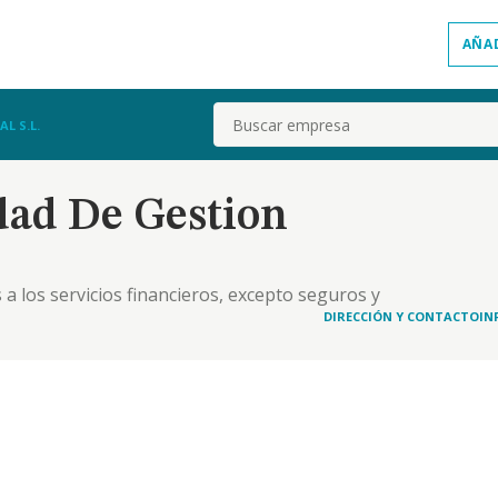
AÑA
Buscar
L S.L.
dad De Gestion
s a los servicios financieros, excepto seguros y
actividades de consultoria de gestion empresarial;
DIRECCIÓN Y CONTACTO
IN