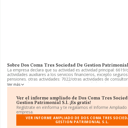
Sobre Dos Coma Tres Sociedad De Gestion Patrimonial 
La empresa declara que su actividad es actividad principal: 6619/
actividades auxiliares a los servicios financieros, excepto seguro
pensiones. otras actividades: 7022/otras actividades de consultor
empresarial; 6810/compraventa de.. La sociedad está inscrita en 
Ver más
Mercantil como Sociedad Limitada. Tiene CNAE: 7020 - '%cnae%'.
actividad de importación y/o exportación.
Ver el informe ampliado de Dos Coma Tres Socie
Ha tenido el mismo número de empleados y teniendo en cuenta 
Gestion Patrimonial S.l. ¡Es gratis!
a disposición de INFORMA, ha contado con un número de emplea
Regístrate en eInforma y te regalamos el Informe Ampliado
la media de sector.
empresa.
VER INFORME AMPLIADO DE DOS COMA TRES SOCIED
La sociedad española
Dos Coma Tres Sociedad de Gestión Pa
GESTION PATRIMONIAL S.L.
con NIF B67295519, tiene su domicilio social establecido en Call