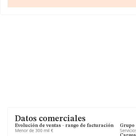
P. 1 Pta. 1, (08030), en el municipio de Barcelona, Cataluña.
Con los datos a disposición de INFORMA sobre 72.730 empresas
al sector, en el ámbito nacional la facturación alcanza la cifra de
de euros y el promedio de la facturación de ventas entre todas 
asciende a los 211 mil euros. Con el fin de ampliar la información 
compañías, la media de empleados es de 2. La antigüedad alcan
desde la constitución.
Datos comerciales
Evolución de ventas - rango de facturación
Grupo 
Menor de 300 mil €
Servicio
Cargos