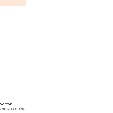
 pertenecientes
 15.387 millones
las compañías
relativa a las
za los 13 años
Sector
s empresariales