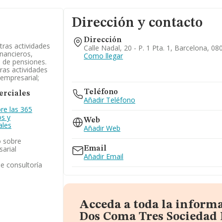
Dirección y contacto
Dirección
otras actividades
Calle Nadal, 20 - P. 1 Pta. 1, Barcelona, 0
inancieros,
Como llegar
 de pensiones.
ras actividades
 empresarial;
Teléfono
rciales
Añadir Teléfono
re las 365
os y
Web
ales
Añadir Web
o sobre
sarial
Email
Añadir Email
de consultoría
Acceda a toda la inform
Dos Coma Tres Sociedad 