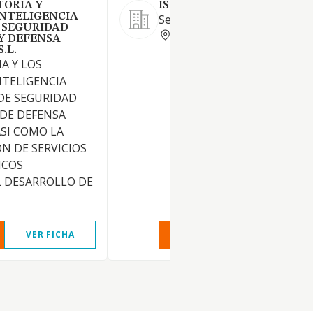
TORIA Y
ISEUMA SL
INTELIGENCIA
Servicios de Consultoría.
 SEGURIDAD
BARCELONA
Y DEFENSA
.L.
A Y LOS
NTELIGENCIA
DE SEGURIDAD
 DE DEFENSA
ASI COMO LA
N DE SERVICIOS
ICOS
L DESARROLLO DE
VER FICHA
VER INFORME
VER FIC