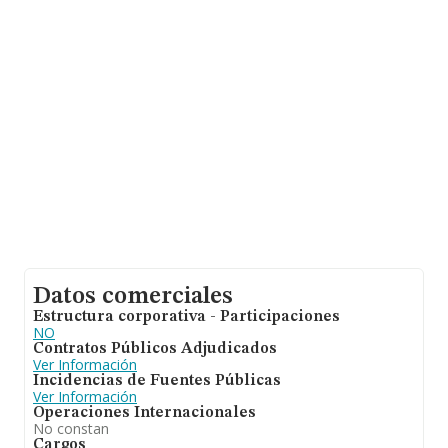
asciende a 31.947 millones de euros y la media entre
todas las compañías es de 223 mil euros de ventas. Por
último, con el fin de ampliar la información relativa al
ámbito de la empresa, los empleados de media son 3;
la antigüedad alcanza los 12 años desde la constitución.
Datos comerciales
Estructura corporativa - Participaciones
NO
Contratos Públicos Adjudicados
Ver Información
Incidencias de Fuentes Públicas
Ver Información
Operaciones Internacionales
No constan
Cargos