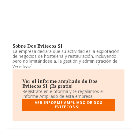
Sobre Dos Evitecos Sl.
La empresa declara que su actividad es la explotación
de negocios de hostelería y restauración, incluyendo,
pero no limitándose a, la gestión y administración de
bares, cafeterías, restaurantes y otros establecimientos
Ver más
similares. además, podrá desarrollar actividades
complementarias o accesorias relacionadas con el
sector de la hostelerí. La empresa está registrada como
Ver el informe ampliado de Dos
Sociedad Limitada. La actividad de referencia CNAE
Evitecos Sl. ¡Es gratis!
corresponde a '%cnae%', cuyo Código es 5611. La
Regístrate en eInforma y te regalamos el
empresa no tiene actividad en mercados exteriores.
Informe Ampliado de esta empresa.
VER INFORME AMPLIADO DE DOS
La sociedad española
Dos Evitecos S.L
, CIF
EVITECOS SL.
B75753731, está situada en Calle General Riera núm. 12
Bj, (07003), Palma, provincia de Isles Baleares, Islas
Baleares.
En base a la información de la que dispone INFORMA
sobre 142.938 compañías, a nivel nacional la facturación