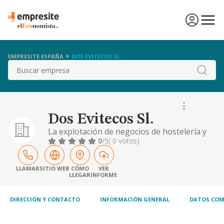
EMPRESITE ESPAÑA
DOS EVITECOS SL.
Buscar
Dos Evitecos Sl.
La explotación de negocios de hostelería y
restauración, incluyendo, pero no
0
/5
( 0 votos)
limitándose a, la gestión y administración de
bares, cafeterías, restaurantes y otros
establecimientos similares. además, podrá
LLAMAR
SITIO WEB
CÓMO
VER
LLEGAR
INFORME
desarrollar actividades complementarias o
accesorias relacionadas con el sector de la
hostelerí
DIRECCIÓN Y CONTACTO
INFORMACIÓN GENERAL
DATOS COM