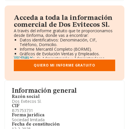
Acceda a toda la información
comercial de Dos Evitecos Sl.
A través del informe gratuito que te proporcionamos
desde Einforma, donde vas a encontrar:
Datos identificativos: Denominación, CIF,
Teléfono, Domicilio.
Informe Mercantil Completo (BORME).
Gráficos de Evolución Ventas y Empleados.
Ver más
Consejo de Administración y Administradores.
Directivos y Ejecutivos.
QUIERO MI INFORME GRATUITO
Accionistas.
Participaciones y Vinculaciones en otras empresas.
Artículos de prensa publicados sobre la empresa.
Información oficial y registral complementaria.
Información general
Razón social
Dos Evitecos Sl.
CIF
B75753731
Forma jurídica
Sociedad limitada
Fecha de constitución
12-2-2025