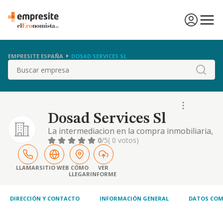
EMPRESITE ESPAÑA
DOSAD SERVICES SL
Buscar
Dosad Services Sl
La intermediacion en la compra inmobiliaria,
informes y dictamenes, negocios
0
/5
( 0 votos)
inmobiliarios, analisis, estudios,
organizacion e informacion sobre
inversiones en el campo inmobiliario;
LLAMAR
SITIO WEB
CÓMO
VER
LLEGAR
INFORME
asesoramiento en informacion financie
DIRECCIÓN Y CONTACTO
INFORMACIÓN GENERAL
DATOS COM