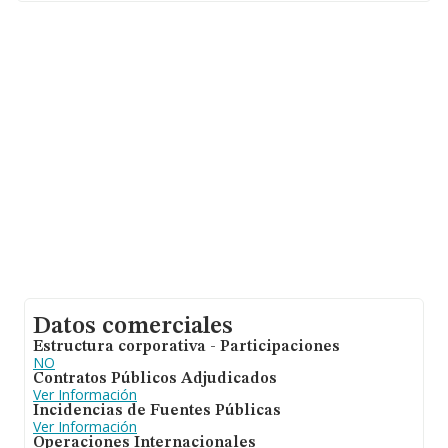
millones de euros. Por último, con el fin de ampliar la
información relativa al ámbito de la empresa, la media
de empleados es de 5; la antigüedad alcanza los 17
años desde la constitución.
Datos comerciales
Estructura corporativa - Participaciones
NO
Contratos Públicos Adjudicados
Ver Información
Incidencias de Fuentes Públicas
Ver Información
Operaciones Internacionales