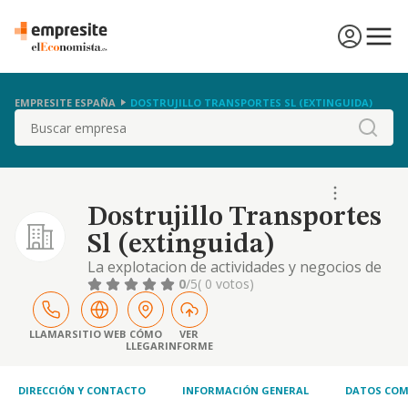
EMPRESITE ESPAÑA
DOSTRUJILLO TRANSPORTES SL (EXTINGUIDA)
Buscar
Dostrujillo Transportes
Sl (extinguida)
La explotacion de actividades y negocios de
transportes terrestres, de mercancias,
0
/5
( 0 votos)
pasajeros por carretera, urbanos, autotaxis,
sanitario en ambulancias
LLAMAR
SITIO WEB
CÓMO
VER
LLEGAR
INFORME
DIRECCIÓN Y CONTACTO
INFORMACIÓN GENERAL
DATOS COM