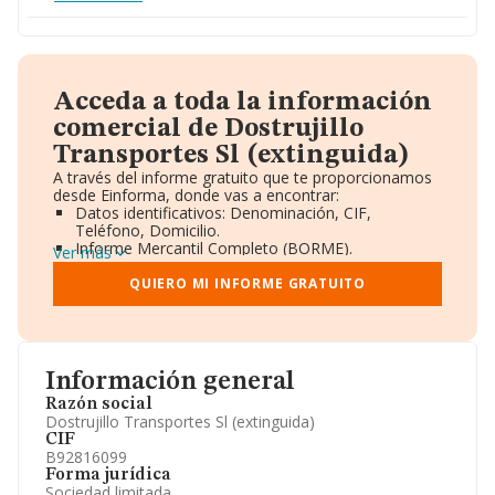
Acceda a toda la información
comercial de Dostrujillo
Transportes Sl (extinguida)
A través del informe gratuito que te proporcionamos
desde Einforma, donde vas a encontrar:
Datos identificativos: Denominación, CIF,
Teléfono, Domicilio.
Informe Mercantil Completo (BORME).
Ver más
Gráficos de Evolución Ventas y Empleados.
Consejo de Administración y Administradores.
QUIERO MI INFORME GRATUITO
Directivos y Ejecutivos.
Accionistas.
Participaciones y Vinculaciones en otras empresas.
Artículos de prensa publicados sobre la empresa.
Información oficial y registral complementaria.
Información general
Razón social
Dostrujillo Transportes Sl (extinguida)
CIF
B92816099
Forma jurídica
Sociedad limitada