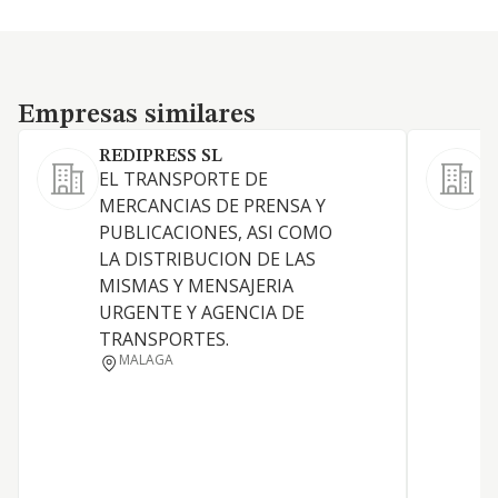
Empresas similares
Empresas similares
REDIPRESS SL
S
EL TRANSPORTE DE
E
MERCANCIAS DE PRENSA Y
d
PUBLICACIONES, ASI COMO
p
LA DISTRIBUCION DE LAS
p
MISMAS Y MENSAJERIA
a
URGENTE Y AGENCIA DE
e
TRANSPORTES.
d
MALAGA
y
p