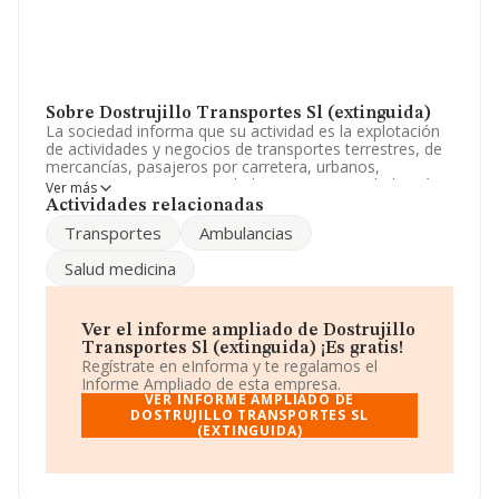
Sobre Dostrujillo Transportes Sl (extinguida)
La sociedad informa que su actividad es la explotación
de actividades y negocios de transportes terrestres, de
mercancías, pasajeros por carretera, urbanos,
autotaxis, sanitario en ambulancias. La sociedad está
Ver más
registrada como Sociedad Limitada. Clasifica su
Actividades relacionadas
actividad CNAE como 'Transporte de mercancías por
Transportes
Ambulancias
carretera', código 4941. No realiza actividad de
importación y/o exportación.
Salud medicina
La empresa
Dostrujillo Transportes S.L
(extinguida)
, con NIF B92816099, está situada en
Calle Blas Infante núm. 1, (29570), en el municipio de
Ver el informe ampliado de Dostrujillo
Cartama, en Málaga, Andalucía.
Transportes Sl (extinguida) ¡Es gratis!
Regístrate en eInforma y te regalamos el
En relación con el sector y disponiendo de los datos de
Informe Ampliado de esta empresa.
hasta 62.013 empresas, a nivel nacional la facturación
VER INFORME AMPLIADO DE
asciende a 44.874 millones de euros y se calcula un
DOSTRUJILLO TRANSPORTES SL
(EXTINGUIDA)
promedio de facturación de 723 mil euros entre todas
las compañías. Teniendo en cuenta la información
sobre Málaga, en la base de datos INFORMA constan
1965 empresas, cuyas ventas han obtenido los 1.027