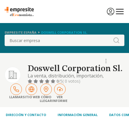
EMPRESITE ESPAÑA
DOSWELL CORPORATION SL.
Buscar
Doswell Corporation Sl.
La venta, distribución, importación,
exportación, comercialización e
0
/5
( 0 votos)
intermediación de toda clase de materiales
de iluminación, ferretería, calefacción,
climatización, construcción, saneamiento,
LLAMAR
SITIO WEB
CÓMO
VER
LLEGAR
INFORME
electrodomésticos, y aparatos eléctricos,
radioeléctricos y electrónicos, etc,..
DIRECCIÓN Y CONTACTO
INFORMACIÓN GENERAL
DATOS COM