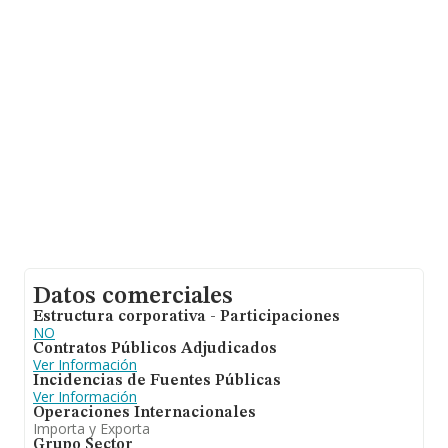
sobre 2.342 compañías, a nivel nacional la facturación
asciende a 625 millones de euros y la media de
facturación de ventas entre todas las compañías
alcanza los 267 mil euros. En cuanto a la información
relativa a la provincia de Madrid, en la base de datos de
INFORMA aparecen 439 empresas, con ventas de 116
millones de euros. Finalmente, para completar los datos
de sector la media de empleados de las empresas es de
2. La antigüedad desde la constitución es de 17 años.
Datos comerciales
Estructura corporativa - Participaciones
NO
Contratos Públicos Adjudicados
Ver Información
Incidencias de Fuentes Públicas
Ver Información
Operaciones Internacionales
Importa y Exporta
Grupo Sector