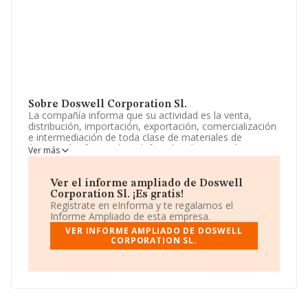
Sobre Doswell Corporation Sl.
La compañía informa que su actividad es la venta,
distribución, importación, exportación, comercialización
e intermediación de toda clase de materiales de
iluminación, ferretería, calefacción, climatización,
Ver más
construcción, saneamiento, electrodomésticos, y
aparatos eléctricos, radioeléctricos y electrónicos, etc,.
La sociedad está registrada como Sociedad Limitada.
Ver el informe ampliado de Doswell
La actividad de referencia CNAE corresponde a
Corporation Sl. ¡Es gratis!
'Intermediarios del comercio de muebles, artículos para
Regístrate en eInforma y te regalamos el
el hogar y ferretería', cuyo Código es 4615. La empresa
Informe Ampliado de esta empresa.
realiza actividad internacional tanto de importación
VER INFORME AMPLIADO DE DOSWELL
como exportación.
CORPORATION SL.
La compañía
Doswell Corporation S.L
, B75744227,
está situada en Calle Silvia Munt núm. 2 Ptl 3, Plt 4, Pta
A, (28521), Rivas-vaciamadrid, Madrid.
En base a la información de la que dispone INFORMA