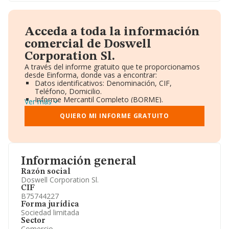
Acceda a toda la información
comercial de Doswell
Corporation Sl.
A través del informe gratuito que te proporcionamos
desde Einforma, donde vas a encontrar:
Datos identificativos: Denominación, CIF,
Teléfono, Domicilio.
Informe Mercantil Completo (BORME).
Ver más
Gráficos de Evolución Ventas y Empleados.
Consejo de Administración y Administradores.
QUIERO MI INFORME GRATUITO
Directivos y Ejecutivos.
Accionistas.
Participaciones y Vinculaciones en otras empresas.
Artículos de prensa publicados sobre la empresa.
Información oficial y registral complementaria.
Información general
Razón social
Doswell Corporation Sl.
CIF
B75744227
Forma jurídica
Sociedad limitada
Sector
Comercio