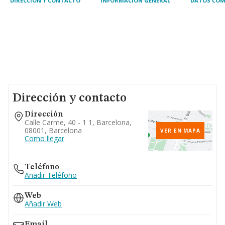
DIRECCIÓN Y CONTACTO
INFORMACIÓN GENERAL
DATOS COM
Dirección y contacto
Dirección
Calle Carme, 40 - 1 1, Barcelona,
08001, Barcelona
VER EN MAPA
Como llegar
Teléfono
Añadir Teléfono
Web
Añadir Web
Email