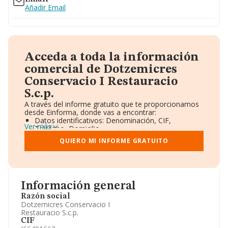
Añadir Email
Acceda a toda la información
comercial de Dotzemicres
Conservacio I Restauracio
S.c.p.
A través del informe gratuito que te proporcionamos
desde Einforma, donde vas a encontrar:
Datos identificativos: Denominación, CIF,
Ver más
Teléfono, Domicilio.
Informe Mercantil Completo (BORME).
QUIERO MI INFORME GRATUITO
Gráficos de Evolución Ventas y Empleados.
Consejo de Administración y Administradores.
Directivos y Ejecutivos.
Accionistas.
Participaciones y Vinculaciones en otras empresas.
Información general
Artículos de prensa publicados sobre la empresa.
Información oficial y registral complementaria.
Razón social
Dotzemicres Conservacio I
Restauracio S.c.p.
CIF