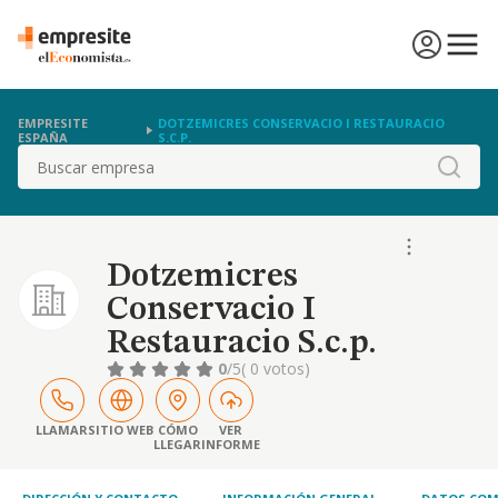
EMPRESITE
DOTZEMICRES CONSERVACIO I RESTAURACIO
ESPAÑA
S.C.P.
Buscar
Dotzemicres
Conservacio I
Restauracio S.c.p.
0
/5
( 0 votos)
LLAMAR
SITIO WEB
CÓMO
VER
LLEGAR
INFORME