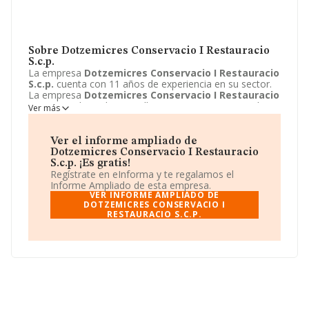
Sobre Dotzemicres Conservacio I Restauracio
S.c.p.
La empresa
Dotzemicres Conservacio I Restauracio
S.c.p.
cuenta con 11 años de experiencia en su sector.
La empresa
Dotzemicres Conservacio I Restauracio
S.c.p.
con domicilio en Calle Carme, 40 - 1 1, Barcelona,
Ver más
Barcelona. Su principal actividad CNAE es 9523 -
Reparación y mantenimiento de calzado y artículos de
cuero. La empresa
Dotzemicres Conservacio I
Ver el informe ampliado de
Restauracio S.c.p.
está inscrita como Sociedad civil.
Dotzemicres Conservacio I Restauracio
S.c.p. ¡Es gratis!
Regístrate en eInforma y te regalamos el
Informe Ampliado de esta empresa.
VER INFORME AMPLIADO DE
DOTZEMICRES CONSERVACIO I
RESTAURACIO S.C.P.