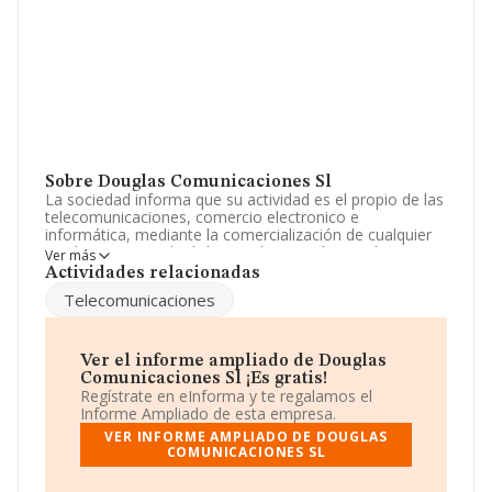
Sobre Douglas Comunicaciones Sl
La sociedad informa que su actividad es el propio de las
telecomunicaciones, comercio electronico e
informática, mediante la comercialización de cualquier
producto propio de dichos ambitos, así como la
Ver más
prestación de aquellos servicios de instalación,
Actividades relacionadas
mantenimi. La empresa aparece inscrita en el Registro
Telecomunicaciones
Mercantil como Sociedad Limitada. Su CNAE
corresponde a 4618 con código 'Intermediarios del
comercio especializados en la venta de otros productos
específicos'. La sociedad no tiene actividad en
Ver el informe ampliado de Douglas
mercados exteriores.
Comunicaciones Sl ¡Es gratis!
Regístrate en eInforma y te regalamos el
El correo electrónico es
juaniferriol@dime.es
.
Informe Ampliado de esta empresa.
VER INFORME AMPLIADO DE DOUGLAS
La empresa
Douglas Comunicaciones S.L
, CIF
COMUNICACIONES SL
B96987185, tiene su domicilio social establecido en
Calle Garrigues núm. 2 Plt 10, (46001), en el municipio