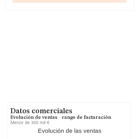
de Valencia, Comunidad Valenciana.
En base a la información de la que dispone INFORMA
sobre 5.845 compañías, a nivel nacional la facturación
asciende a 4.273 millones de euros y se calcula un
promedio de facturación de 731 mil euros entre todas
las compañías. Respecto a la información de la
provincia (hablamos de Valencia), en la base de datos
de INFORMA aparecen 415 empresas, cuyas ventas en
2024 han alcanzado los 100 millones de euros. Para
aportar ulterior información de interés en el ámbito
sectorial, la media de antigüedad desde la constitución
es de 13 años. La media de empleados de las empresas
es de 3.
Datos comerciales
Evolución de ventas - rango de facturación
Menor de 300 mil €
Evolución de las ventas