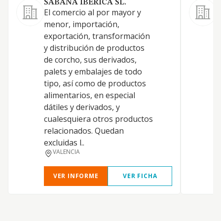
SABANA IBERICA SL.
El comercio al por mayor y
menor, importación,
exportación, transformación
y distribución de productos
de corcho, sus derivados,
T
palets y embalajes de todo
tipo, así como de productos
alimentarios, en especial
A
dátiles y derivados, y
cualesquiera otros productos
relacionados. Quedan
excluidas l..
VALENCIA
VER INFORME
VER FICHA