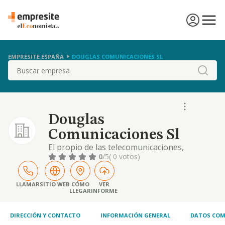
EMPRESITE ESPAÑA
DOUGLAS COMUNICACIONES SL
Buscar
Douglas
Comunicaciones Sl
El propio de las telecomunicaciones,
comercio electronico e informatica, mediante
0
/5
( 0 votos)
la comercializacion de cualquier producto
propio de dichos ambitos, asi como la
prestacion de aquellos servicios de
LLAMAR
SITIO WEB
CÓMO
VER
LLEGAR
INFORME
instalacion, mantenimi
DIRECCIÓN Y CONTACTO
INFORMACIÓN GENERAL
DATOS COM