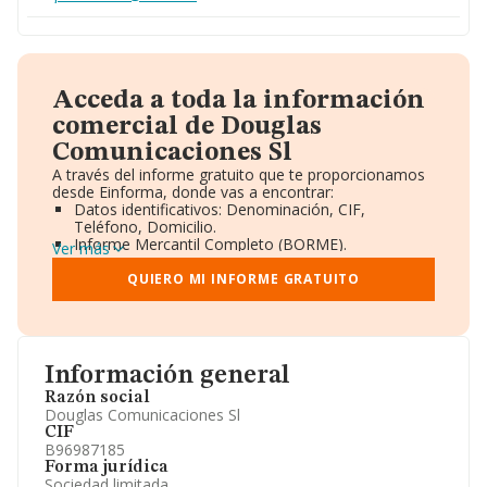
Acceda a toda la información
comercial de Douglas
Comunicaciones Sl
A través del informe gratuito que te proporcionamos
desde Einforma, donde vas a encontrar:
Datos identificativos: Denominación, CIF,
Teléfono, Domicilio.
Informe Mercantil Completo (BORME).
Ver más
Gráficos de Evolución Ventas y Empleados.
Consejo de Administración y Administradores.
QUIERO MI INFORME GRATUITO
Directivos y Ejecutivos.
Accionistas.
Participaciones y Vinculaciones en otras empresas.
Artículos de prensa publicados sobre la empresa.
Información oficial y registral complementaria.
Información general
Razón social
Douglas Comunicaciones Sl
CIF
B96987185
Forma jurídica
Sociedad limitada