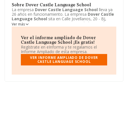
Sobre Dover Castle Language School
La empresa
Dover Castle Language School
lleva ya
26 años en funcionamiento. La empresa
Dover Castle
Language School
sita en Calle Jovellanos, 20 - BJ,
Corvera de Asturias, Asturias. La actividad CNAE de esta
Ver más
compañía es 8559 - Otra educación n.c.o.p.. La emprea
Dover Castle Language School
se registra como
Comunidad de bienes.
Ver el informe ampliado de Dover
Castle Language School ¡Es gratis!
Regístrate en eInforma y te regalamos el
Informe Ampliado de esta empresa.
VER INFORME AMPLIADO DE DOVER
CASTLE LANGUAGE SCHOOL