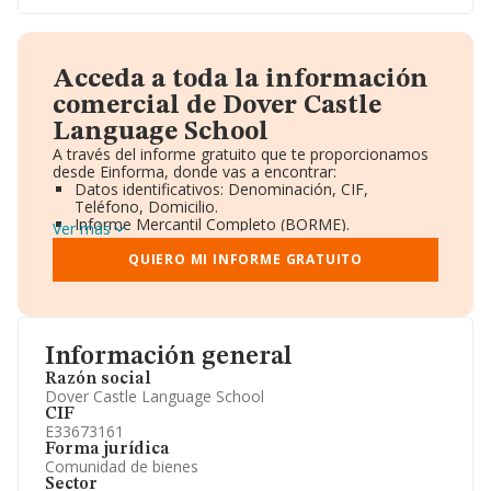
Acceda a toda la información
comercial de Dover Castle
Language School
A través del informe gratuito que te proporcionamos
desde Einforma, donde vas a encontrar:
Datos identificativos: Denominación, CIF,
Teléfono, Domicilio.
Informe Mercantil Completo (BORME).
Ver más
Gráficos de Evolución Ventas y Empleados.
Consejo de Administración y Administradores.
QUIERO MI INFORME GRATUITO
Directivos y Ejecutivos.
Accionistas.
Participaciones y Vinculaciones en otras empresas.
Artículos de prensa publicados sobre la empresa.
Información oficial y registral complementaria.
Información general
Razón social
Dover Castle Language School
CIF
E33673161
Forma jurídica
Comunidad de bienes
Sector