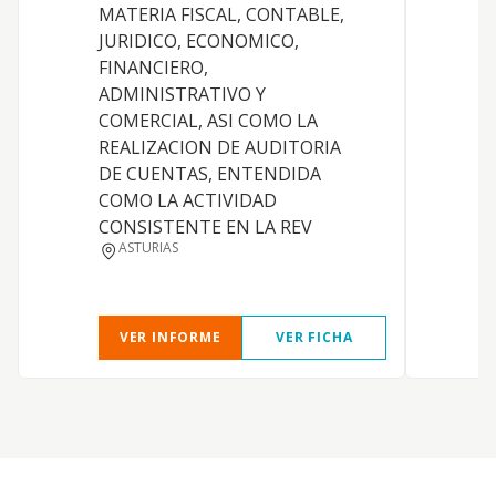
a
MATERIA FISCAL, CONTABLE,
c
JURIDICO, ECONOMICO,
s
FINANCIERO,
i
ADMINISTRATIVO Y
p
COMERCIAL, ASI COMO LA
s
REALIZACION DE AUDITORIA
O
DE CUENTAS, ENTENDIDA
o
COMO LA ACTIVIDAD
c
CONSISTENTE EN LA REV
d
ASTURIAS
a
VER INFORME
VER FICHA