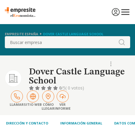
EMPRESITE ESPAÑA
DOVER CASTLE LANGUAGE SCHOOL
Buscar
Dover Castle Language
School
0
/5
( 0 votos)
LLAMAR
SITIO WEB
CÓMO
VER
LLEGAR
INFORME
DIRECCIÓN Y CONTACTO
INFORMACIÓN GENERAL
DATOS COM