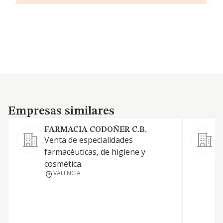
Empresas similares
Empresas similares
FARMACIA CODOÑER C.B.
Venta de especialidades
farmacéuticas, de higiene y
P
cosmética.
F
VALENCIA