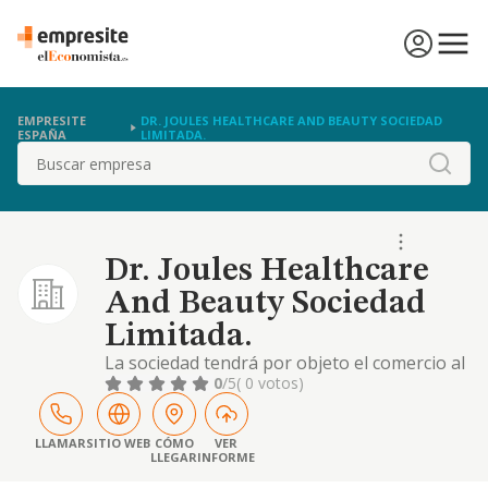
EMPRESITE
DR. JOULES HEALTHCARE AND BEAUTY SOCIEDAD
ESPAÑA
LIMITADA.
Buscar
Dr. Joules Healthcare
And Beauty Sociedad
Limitada.
La sociedad tendrá por objeto el comercio al
por menor de productos farmacéuticos,
0
/5
( 0 votos)
artículos médicos, artículos ortopédicos,
productos cosméticos e higiénicos,
correspondencia o internet y comercio al
LLAMAR
SITIO WEB
CÓMO
VER
LLEGAR
INFORME
por mayor de productos perfumería,
cosmética y productos farmacéuticos