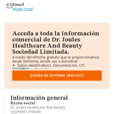
Email
Añadir Email
Acceda a toda la información
comercial de Dr. Joules
Healthcare And Beauty
Sociedad Limitada.
A través del informe gratuito que te proporcionamos
desde Einforma, donde vas a encontrar:
Datos identificativos: Denominación, CIF,
Ver más
Teléfono, Domicilio.
Informe Mercantil Completo (BORME).
QUIERO MI INFORME GRATUITO
Gráficos de Evolución Ventas y Empleados.
Consejo de Administración y Administradores.
Directivos y Ejecutivos.
Accionistas.
Participaciones y Vinculaciones en otras empresas.
Información general
Artículos de prensa publicados sobre la empresa.
Información oficial y registral complementaria.
Razón social
Dr. Joules Healthcare And Beauty
Sociedad Limitada.