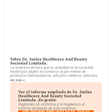
Sobre Dr. Joules Healthcare And Beauty
Sociedad Limitada.
La empresa declara que su actividad es la sociedad
tendrá por objeto el comercio al por menor de
productos farmacéuticos, artículos médicos, artículos
ortopédicos, productos cosméticos e higiénicos,
Ver más
correspondencia o internet y comercio al por mayor de
productos perfumería, cosmética y productos
farmacéuticos. La sociedad está registrada como
Ver el informe ampliado de Dr. Joules
Sociedad Limitada. Su CNAE corresponde a 4773 con
Healthcare And Beauty Sociedad
código 'Comercio al por menor de productos
Limitada. ¡Es gratis!
farmacéuticos en establecimientos especializados'. La
Regístrate en eInforma y te regalamos el
compañía no tiene actividad en mercados exteriores.
Informe Ampliado de esta empresa.
VER INFORME AMPLIADO DE DR. JOULES